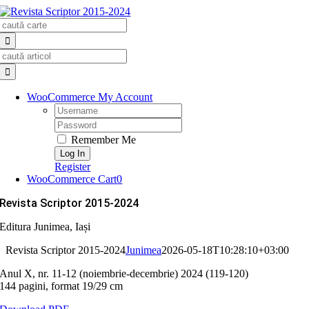
Skip
Search
to
for:
content
Search
for:
WooCommerce My Account
Username:
Password:
Remember Me
Register
WooCommerce Cart
0
Revista Scriptor 2015-2024
Editura Junimea, Iași
Revista Scriptor 2015-2024
Junimea
2026-05-18T10:28:10+03:00
Anul X, nr. 11-12 (noiembrie-decembrie) 2024 (119-120)
144 pagini, format 19/29 cm