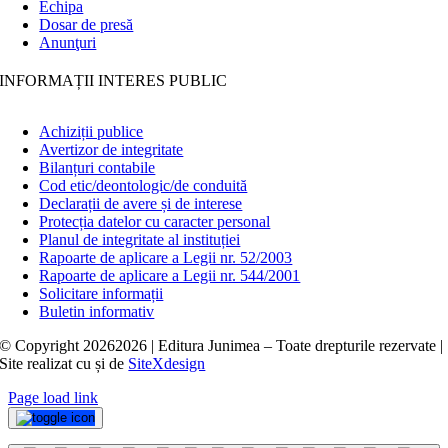
Echipa
Dosar de presă
Anunţuri
INFORMAȚII INTERES PUBLIC
Achiziții publice
Avertizor de integritate
Bilanțuri contabile
Cod etic/deontologic/de conduită
Declarații de avere și de interese
Protecția datelor cu caracter personal
Planul de integritate al instituției
Rapoarte de aplicare a Legii nr. 52/2003
Rapoarte de aplicare a Legii nr. 544/2001
Solicitare informații
Buletin informativ
© Copyright
20262026 | Editura Junimea – Toate drepturile rezervate |
Site realizat cu
și
de
SiteXdesign
Page load link