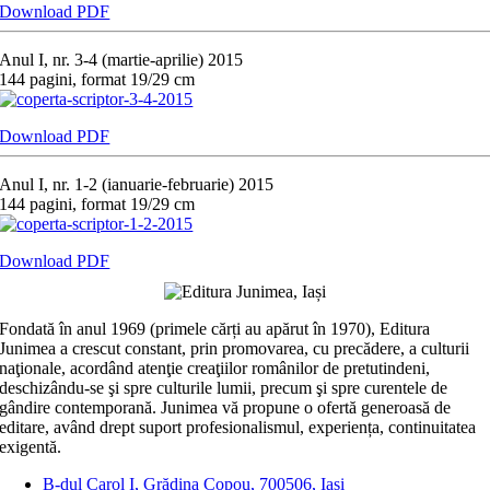
Download PDF
Anul I, nr. 3-4 (martie-aprilie) 2015
144 pagini, format 19/29 cm
Download PDF
Anul I, nr. 1-2 (ianuarie-februarie) 2015
144 pagini, format 19/29 cm
Download PDF
Fondată în anul 1969 (primele cărți au apărut în 1970), Editura
Junimea a crescut constant, prin promovarea, cu precădere, a culturii
naţionale, acordând atenţie creaţiilor românilor de pretutindeni,
deschizându-se şi spre culturile lumii, precum şi spre curentele de
gândire contemporană. Junimea vă propune o ofertă generoasă de
editare, având drept suport profesionalismul, experiența, continuitatea
exigentă.
B-dul Carol I, Grădina Copou, 700506, Iași