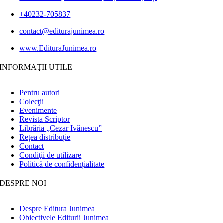
+40232-705837
contact@editurajunimea.ro
www.EdituraJunimea.ro
INFORMAŢII UTILE
Pentru autori
Colecţii
Evenimente
Revista Scriptor
Librăria „Cezar Ivănescu”
Rețea distribuție
Contact
Condiţii de utilizare
Politică de confidențialitate
DESPRE NOI
Despre Editura Junimea
Obiectivele Editurii Junimea