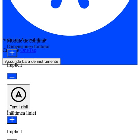
Setări de Accesibilitate
Module de conținut
Dimensiunea fontului
Creat de
OneTap
Ascunde bara de instrumente
Implicit
Font lizibil
Înălțimea liniei
Implicit