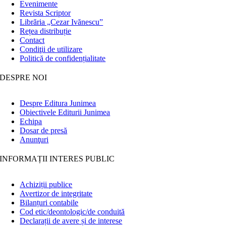
Evenimente
Revista Scriptor
Librăria „Cezar Ivănescu”
Rețea distribuție
Contact
Condiţii de utilizare
Politică de confidențialitate
DESPRE NOI
Despre Editura Junimea
Obiectivele Editurii Junimea
Echipa
Dosar de presă
Anunţuri
INFORMAȚII INTERES PUBLIC
Achiziții publice
Avertizor de integritate
Bilanțuri contabile
Cod etic/deontologic/de conduită
Declarații de avere și de interese