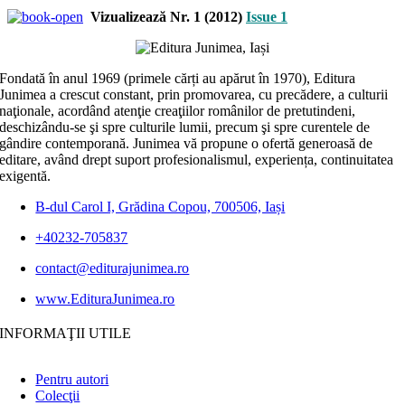
Vizualizează Nr. 1 (2012)
Issue 1
Fondată în anul 1969 (primele cărți au apărut în 1970), Editura
Junimea a crescut constant, prin promovarea, cu precădere, a culturii
naţionale, acordând atenţie creaţiilor românilor de pretutindeni,
deschizându-se şi spre culturile lumii, precum şi spre curentele de
gândire contemporană. Junimea vă propune o ofertă generoasă de
editare, având drept suport profesionalismul, experiența, continuitatea
exigentă.
B-dul Carol I, Grădina Copou, 700506, Iași
+40232-705837
contact@editurajunimea.ro
www.EdituraJunimea.ro
INFORMAŢII UTILE
Pentru autori
Colecţii