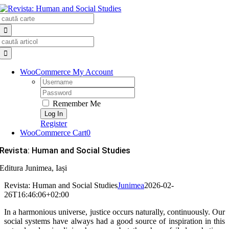
Skip
Search
to
for:
content
Search
for:
WooCommerce My Account
Username:
Password:
Remember Me
Register
WooCommerce Cart
0
Revista: Human and Social Studies
Editura Junimea, Iași
Revista: Human and Social Studies
Junimea
2026-02-
26T16:46:06+02:00
In a harmonious universe, justice occurs naturally, continuously. Our
social systems have always had a good source of inspiration in this