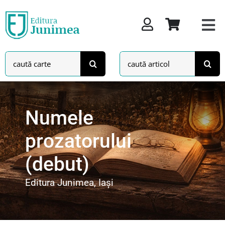
Skip
to
content
Search
Search
for:
for:
Numele
prozatorului
(debut)
Editura Junimea, Iași