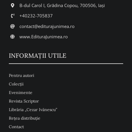
B-dul Carol I, Grădina Copou, 700506, Iași
+40232-705837
contact@editurajunimea.ro
www.EdituraJunimea.ro
INFORMAŢII UTILE
Pentru autori
Colecţii
Evenimente
Revista Scriptor
Librăria „Cezar Ivănescu”
Rețea distribuție
Contact