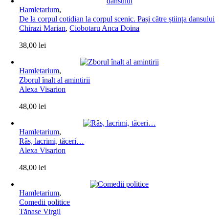
Hamletarium
,
De la corpul cotidian la corpul scenic. Pași către știința dansului
Chirazi Marian
,
Ciobotaru Anca Doina
38,00
lei
Hamletarium
,
Zborul înalt al amintirii
Alexa Visarion
48,00
lei
Hamletarium
,
Râs, lacrimi, tăceri…
Alexa Visarion
48,00
lei
Hamletarium
,
Comedii politice
Tănase Virgil