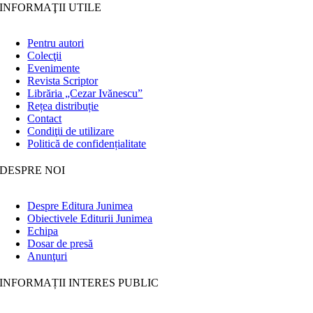
INFORMAŢII UTILE
Pentru autori
Colecţii
Evenimente
Revista Scriptor
Librăria „Cezar Ivănescu”
Rețea distribuție
Contact
Condiţii de utilizare
Politică de confidențialitate
DESPRE NOI
Despre Editura Junimea
Obiectivele Editurii Junimea
Echipa
Dosar de presă
Anunţuri
INFORMAȚII INTERES PUBLIC