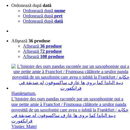
Ordonează după
dată
Ordonează după
nume
Ordonează după
preţ
Ordonează după
dată
Afişează
36 produse
Afişează
36 produse
Afişează
72 produse
Afişează
108 produse
Hamletarium
,
L’histoire des ours pandas racontée par un saxophoniste qui a
une petite amie à Francfort / Frumoasa călătorie a urşilor panda
povestită de un saxofonist care avea o iubită la Frankfurt / حكاية
دببة الباندا كما يروي ها عازف ساكسوفون له صديقة في
فرانكفورت
Vişniec Matei