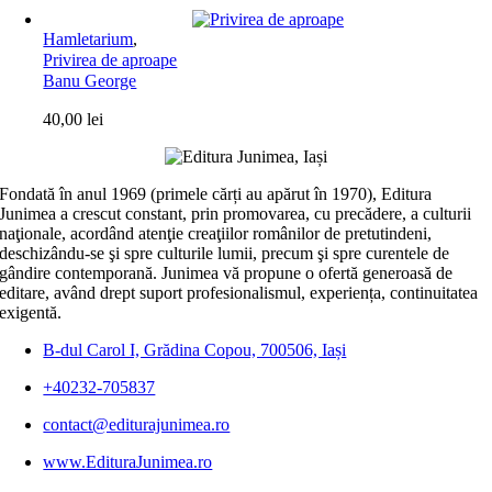
Hamletarium
,
Privirea de aproape
Banu George
40,00
lei
Fondată în anul 1969 (primele cărți au apărut în 1970), Editura
Junimea a crescut constant, prin promovarea, cu precădere, a culturii
naţionale, acordând atenţie creaţiilor românilor de pretutindeni,
deschizându-se şi spre culturile lumii, precum şi spre curentele de
gândire contemporană. Junimea vă propune o ofertă generoasă de
editare, având drept suport profesionalismul, experiența, continuitatea
exigentă.
B-dul Carol I, Grădina Copou, 700506, Iași
+40232-705837
contact@editurajunimea.ro
www.EdituraJunimea.ro