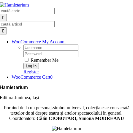
Skip
Search
to
for:
content
Search
for:
WooCommerce My Account
Username:
Password:
Remember Me
Register
WooCommerce Cart
0
Hamletarium
Editura Junimea, Iași
Pornind de la un personaj-simbol universal, colecția este consacrată
textelor de și despre teatru și artelor spectacolului în general.
Coordonatori:
Călin CIOBOTARI, Simona MODREANU