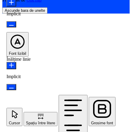
Ascunde bara de unelte
Implicit
Font lizibil
Înălțime linie
Implicit
Cursor
Spațiu între litere
Grosime font