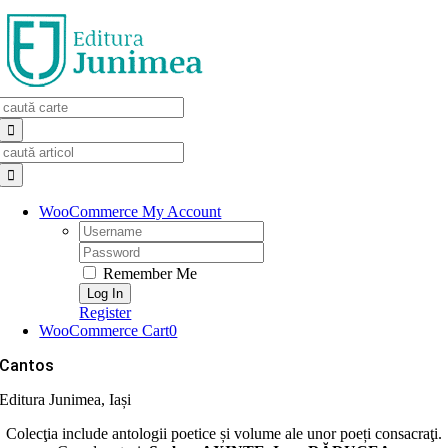
Skip
to
content
Search
for:
Search
for:
WooCommerce My Account
Username:
Password:
Remember Me
Register
WooCommerce Cart
0
Cantos
Editura Junimea, Iași
Colecţia include antologii poetice și volume ale unor poeți consacraţi.