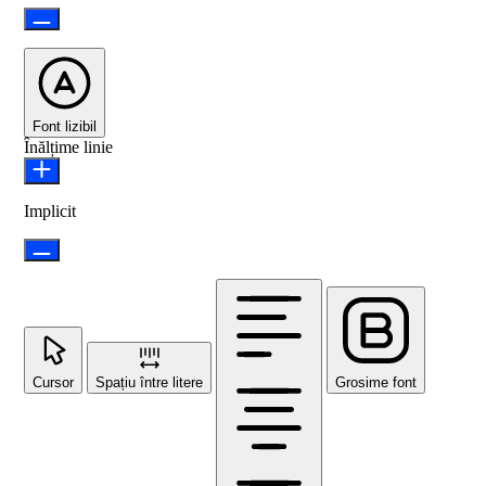
Font lizibil
Înălțime linie
Implicit
Cursor
Spațiu între litere
Grosime font