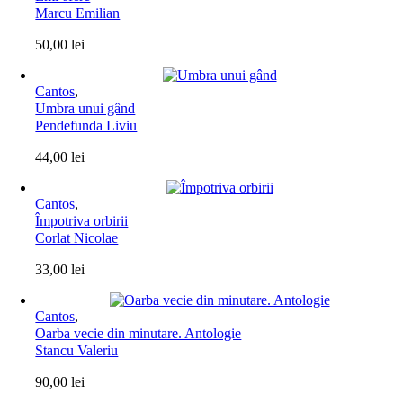
Marcu Emilian
50,00
lei
Cantos
,
Umbra unui gând
Pendefunda Liviu
44,00
lei
Cantos
,
Împotriva orbirii
Corlat Nicolae
33,00
lei
Cantos
,
Oarba vecie din minutare. Antologie
Stancu Valeriu
90,00
lei