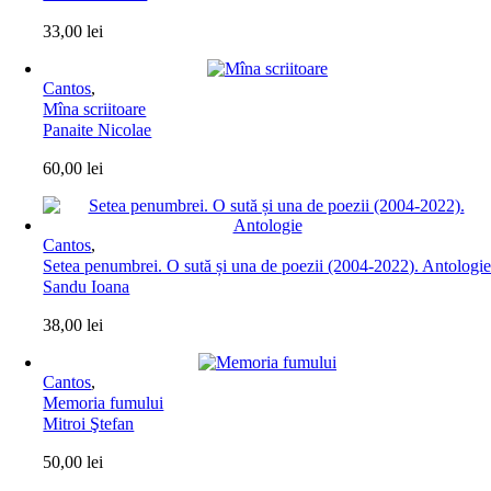
33,00
lei
Cantos
,
Mîna scriitoare
Panaite Nicolae
60,00
lei
Cantos
,
Setea penumbrei. O sută și una de poezii (2004-2022). Antologi
Sandu Ioana
38,00
lei
Cantos
,
Memoria fumului
Mitroi Ştefan
50,00
lei