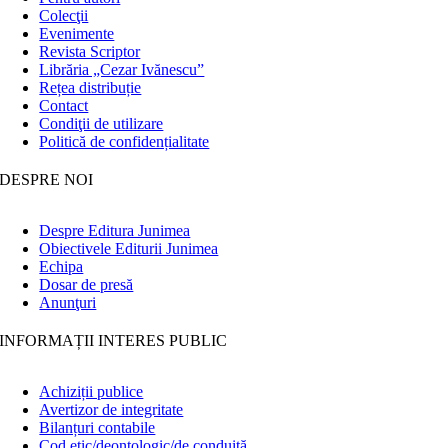
Colecţii
Evenimente
Revista Scriptor
Librăria „Cezar Ivănescu”
Rețea distribuție
Contact
Condiţii de utilizare
Politică de confidențialitate
DESPRE NOI
Despre Editura Junimea
Obiectivele Editurii Junimea
Echipa
Dosar de presă
Anunţuri
INFORMAȚII INTERES PUBLIC
Achiziții publice
Avertizor de integritate
Bilanțuri contabile
Cod etic/deontologic/de conduită