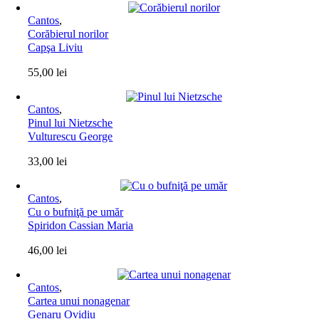
Cantos
,
Corăbierul norilor
Capşa Liviu
55,00
lei
Cantos
,
Pinul lui Nietzsche
Vulturescu George
33,00
lei
Cantos
,
Cu o bufniţă pe umăr
Spiridon Cassian Maria
46,00
lei
Cantos
,
Cartea unui nonagenar
Genaru Ovidiu