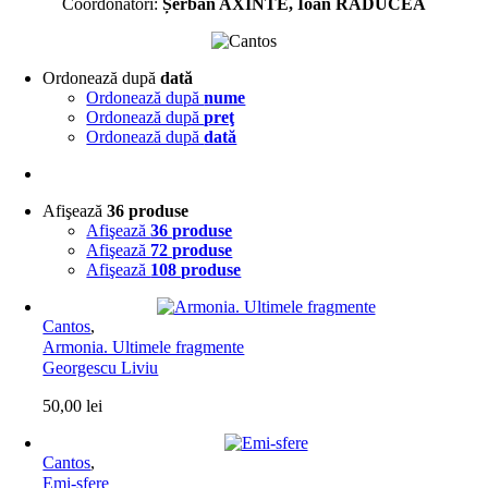
Coordonatori:
Șerban AXINTE, Ioan RĂDUCEA
Ordonează după
dată
Ordonează după
nume
Ordonează după
preţ
Ordonează după
dată
Afişează
36 produse
Afişează
36 produse
Afişează
72 produse
Afişează
108 produse
Cantos
,
Armonia. Ultimele fragmente
Georgescu Liviu
50,00
lei
Cantos
,
Emi-sfere