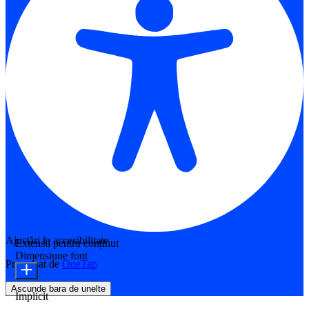
Ajustări la accesibilitate
Extensii pentru conținut
Dimensiune font
Propulsat de
OneTap
Ascunde bara de unelte
Implicit