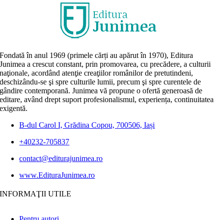
Fondată în anul 1969 (primele cărți au apărut în 1970), Editura
Junimea a crescut constant, prin promovarea, cu precădere, a culturii
naţionale, acordând atenţie creaţiilor românilor de pretutindeni,
deschizându-se şi spre culturile lumii, precum şi spre curentele de
gândire contemporană. Junimea vă propune o ofertă generoasă de
editare, având drept suport profesionalismul, experiența, continuitatea
exigentă.
B-dul Carol I, Grădina Copou, 700506, Iași
+40232-705837
contact@editurajunimea.ro
www.EdituraJunimea.ro
INFORMAŢII UTILE
Pentru autori