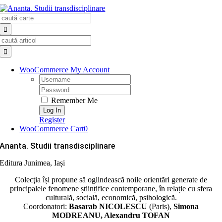
Skip
Search
to
for:
content
Search
for:
WooCommerce My Account
Username:
Password:
Remember Me
Register
WooCommerce Cart
0
Ananta. Studii transdisciplinare
Editura Junimea, Iași
Colecţia își propune să oglindească noile orientări generate de
principalele fenomene științifice contemporane, în relație cu sfera
culturală, socială, economică, psihologică.
Coordonatori:
Basarab NICOLESCU
(Paris),
Simona
MODREANU, Alexandru TOFAN