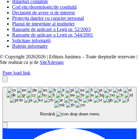
Bilanțuri contabile
Cod etic/deontologic/de conduită
Declarații de avere și de interese
Protecția datelor cu caracter personal
Planul de integritate al instituției
Rapoarte de aplicare a Legii nr. 52/2003
Rapoarte de aplicare a Legii nr. 544/2001
Solicitare informații
Buletin informativ
© Copyright
20262026 | Editura Junimea – Toate drepturile rezervate |
Site realizat cu
și
de
SiteXdesign
Page load link
Română