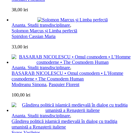
38,00
lei
Ananta. Studii transdisciplinare
,
Solomon Marcus și Limba perfectă
Spiridon Cassian Maria
33,00
lei
Ananta. Studii transdisciplinare
,
BASARAB NICOLESCU • Omul cosmodern • L’Homme
cosmoderne • The Cosmodern Human
Modreanu Simona
,
Pasquier Florent
100,00
lei
Ananta. Studii transdisciplinare
,
Gândirea politică islamică medievală în dialog cu tradiţia
umanistă a Renaşterii italiene
Syros Vasileios