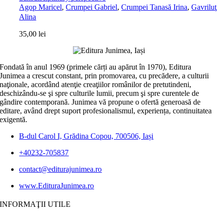
Agop Maricel
,
Crumpei Gabriel
,
Crumpei Tanasă Irina
,
Gavriluţ
Alina
35,00
lei
Fondată în anul 1969 (primele cărți au apărut în 1970), Editura
Junimea a crescut constant, prin promovarea, cu precădere, a culturii
naţionale, acordând atenţie creaţiilor românilor de pretutindeni,
deschizându-se şi spre culturile lumii, precum şi spre curentele de
gândire contemporană. Junimea vă propune o ofertă generoasă de
editare, având drept suport profesionalismul, experiența, continuitatea
exigentă.
B-dul Carol I, Grădina Copou, 700506, Iași
+40232-705837
contact@editurajunimea.ro
www.EdituraJunimea.ro
INFORMAŢII UTILE