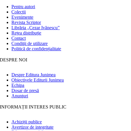
Pentru autori
Colecţii
Evenimente
Revista Scriptor
Librăria „Cezar Ivănescu”
Rețea distribuție
Contact
Condiţii de utilizare
Politică de confidențialitate
DESPRE NOI
Despre Editura Junimea
Obiectivele Editurii Junimea
Echipa
Dosar de presă
Anunţuri
INFORMAȚII INTERES PUBLIC
Achiziții publice
Avertizor de integritate