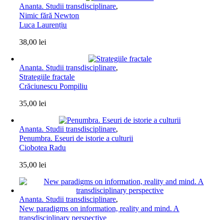
Ananta. Studii transdisciplinare
,
Nimic fără Newton
Luca Laurențiu
38,00
lei
Ananta. Studii transdisciplinare
,
Strategiile fractale
Crăciunescu Pompiliu
35,00
lei
Ananta. Studii transdisciplinare
,
Penumbra. Eseuri de istorie a culturii
Ciobotea Radu
35,00
lei
Ananta. Studii transdisciplinare
,
New paradigms on information, reality and mind. A
transdisciplinary perspective