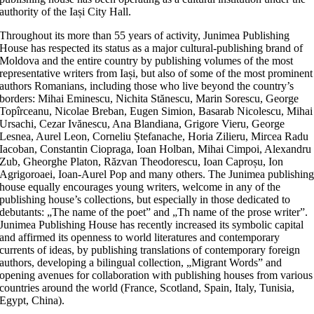
authority of the Iași City Hall.
Throughout its more than 55 years of activity, Junimea Publishing
House has respected its status as a major cultural-publishing brand of
Moldova and the entire country by publishing volumes of the most
representative writers from Iași, but also of some of the most prominent
authors Romanians, including those who live beyond the country’s
borders: Mihai Eminescu, Nichita Stănescu, Marin Sorescu, George
Topîrceanu, Nicolae Breban, Eugen Simion, Basarab Nicolescu, Mihai
Ursachi, Cezar Ivănescu, Ana Blandiana, Grigore Vieru, George
Lesnea, Aurel Leon, Corneliu Ștefanache, Horia Zilieru, Mircea Radu
Iacoban, Constantin Ciopraga, Ioan Holban, Mihai Cimpoi, Alexandru
Zub, Gheorghe Platon, Răzvan Theodorescu, Ioan Caproșu, Ion
Agrigoroaei, Ioan-Aurel Pop and many others. The Junimea publishin
house equally encourages young writers, welcome in any of the
publishing house’s collections, but especially in those dedicated to
debutants: „The name of the poet” and „Th name of the prose writer”.
Junimea Publishing House has recently increased its symbolic capital
and affirmed its openness to world literatures and contemporary
currents of ideas, by publishing translations of contemporary foreign
authors, developing a bilingual collection, „Migrant Words” and
opening avenues for collaboration with publishing houses from various
countries around the world (France, Scotland, Spain, Italy, Tunisia,
Egypt, China).