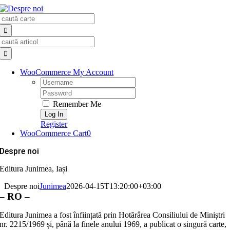
Skip
Search
to
for:
content
Search
for:
WooCommerce My Account
Username:
Password:
Remember Me
Register
WooCommerce Cart
0
Despre noi
Editura Junimea, Iași
Despre noi
Junimea
2026-04-15T13:20:00+03:00
– RO –
Editura Junimea a fost înființată prin Hotărârea Consiliului de Miniștri
nr. 2215/1969 și, până la finele anului 1969, a publicat o singură carte,