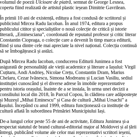
volumul de poezii
Ulcioare de piatră
, semnat de George Lesnea,
coperta fiind realizată de artistul plastic ieșean Dimitrie Gavrilean.
În primii 10 ani de existență, editura a fost condusă de scriitorul și
publicistul Mircea Radu Iacoban. În anul 1974, editura a propus
publicului cititor și specialiștilor o nouă colecție de critică și istorie
literară, „Eminesciana”, coordonată de reputatul profesor și critic literar
Constantin Ciopraga, o colecție care a devenit în timp marca editurii,
fiind și una dintre cele mai apreciate la nivel național. Colecția continuă
să se îmbogățească și astăzi.
După Mircea Radu Iacoban, conducerea Editurii Junimea a fost
asigurată de personalități ale vieții academice și literare a Iașului: Virgil
Cuțitaru, Andi Andrieș, Nicolae Crețu, Constantin Dram, Marius
Chelaru, Cezar Ivănescu, Simona Modreanu și Lucian Vasiliu, sediul
instituției cunoscând și el diverse adrese în imobile reprezentative
pentru istoria orașului, înainte de a se instala, în urma unei decizii a
consiliului local din 2018, în Parcul Copou, în clădirea care adăposteșt
și Muzeul „Mihai Eminescu” și Casa de cultură „Mihai Ursachi” a
Iașului. Începând cu anul 1999, editura funcționează ca instituție de
cultură aflată în subordinea Primăriei Municipiului Iași.
De-a lungul celor peste 55 de ani de activitate, Editura Junimea și-a
respectat statutul de brand cultural-editorial major al Moldovei și al țării
întregi, publicând volume ale celor mai reprezentativi scriitori ieșeni,