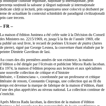
și instituțiile culturale regionale, naționale și internaționale, prin
prezența susținută la saloane și târguri naționale și internaționale
dedicate cărții și lecturii, prin organizarea unor colocvii și dezbateri pe
teme de actualitate în contextul schimbării de paradigmă civilizațională
prin care trecem.
– FR –
La maison d’édition Junimea a été créée suite à la Décision du Conseil
des Ministres no. 2215/1969, et, jusqu’à la fin de l’année 1969, elle
a publié un seul livre, le recueil de poèmes
Ulcioare de piatra
(Jarres
de pierre), signé par George Lesnea, la couverture étant réalisée par le
peintre Dimitrie Gavrilean de Iasi.
Au cours des dix premières années de son existence, la maison
d’édition a été dirigée par l’écrivain et publiciste Mircea Radu Iacoban.
En 1974, la maison d’édition proposa aux lecteurs et aux spécialistes
une nouvelle collection de critique et d’histoire
littéraire, « Eminesciana », coordonnée par un professeur et critique
littéraire de renom, Constantin Ciopraga, une collection qui au fil du
temps est devenue la marque de fabrique de la maison d’édition, étant
l’une des plus appréciées au niveau national. La collection continue de
s’enrichir.
Après Mircea Radu Iacoban, la direction de la maison d’édition