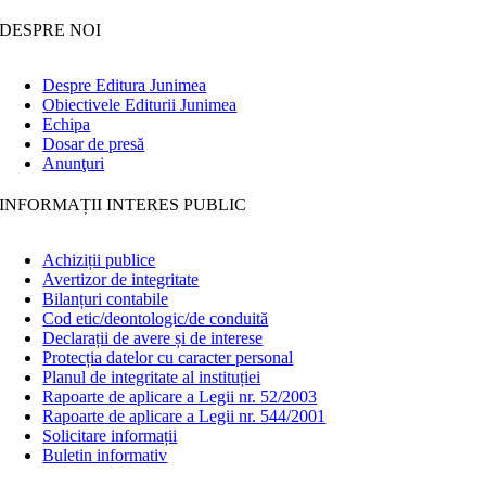
DESPRE NOI
Despre Editura Junimea
Obiectivele Editurii Junimea
Echipa
Dosar de presă
Anunţuri
INFORMAȚII INTERES PUBLIC
Achiziții publice
Avertizor de integritate
Bilanțuri contabile
Cod etic/deontologic/de conduită
Declarații de avere și de interese
Protecția datelor cu caracter personal
Planul de integritate al instituției
Rapoarte de aplicare a Legii nr. 52/2003
Rapoarte de aplicare a Legii nr. 544/2001
Solicitare informații
Buletin informativ