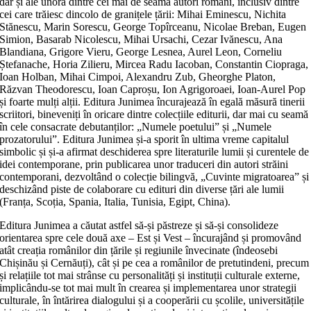
dar și ale unora dintre cei mai de seamă autori români, inclusiv dintre
cei care trăiesc dincolo de granițele țării: Mihai Eminescu, Nichita
Stănescu, Marin Sorescu, George Topîrceanu, Nicolae Breban, Eugen
Simion, Basarab Nicolescu, Mihai Ursachi, Cezar Ivănescu, Ana
Blandiana, Grigore Vieru, George Lesnea, Aurel Leon, Corneliu
Ștefanache, Horia Zilieru, Mircea Radu Iacoban, Constantin Ciopraga,
Ioan Holban, Mihai Cimpoi, Alexandru Zub, Gheorghe Platon,
Răzvan Theodorescu, Ioan Caproșu, Ion Agrigoroaei, Ioan-Aurel Pop
și foarte mulți alții. Editura Junimea încurajează în egală măsură tinerii
scriitori, bineveniți în oricare dintre colecțiile editurii, dar mai cu seamă
în cele consacrate debutanților: „Numele poetului” și „Numele
prozatorului”. Editura Junimea și-a sporit în ultima vreme capitalul
simbolic și și-a afirmat deschiderea spre literaturile lumii și curentele de
idei contemporane, prin publicarea unor traduceri din autori străini
contemporani, dezvoltând o colecție bilingvă, „Cuvinte migratoarea” și
deschizând piste de colaborare cu edituri din diverse țări ale lumii
(Franța, Scoția, Spania, Italia, Tunisia, Egipt, China).
Editura Junimea a căutat astfel să-și păstreze și să-și consolideze
orientarea spre cele două axe – Est și Vest – încurajând și promovând
atât creația românilor din țările și regiunile învecinate (îndeosebi
Chișinău și Cernăuți), cât și pe cea a românilor de pretutindeni, precum
și relațiile tot mai strânse cu personalități și instituții culturale externe,
implicându-se tot mai mult în crearea și implementarea unor strategii
culturale, în întărirea dialogului și a cooperării cu școlile, universitățile