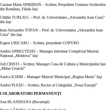
Cassian Maria SPIRIDON – Scriitor, Președinte Uniunea Scriitorilor
din România, Filiala Iași
Cătălin TURLIUC – Prof. dr. Universitatea „Alexandru Ioan Cuza”
din Iaşi
Ioan Alexandru TOFAN – Prof. dr. Universitatea „Alexandru Ioan
Cuza” din Iaşi
Eugen URICARU – Scriitor, președinte COPYRO
Andrei APREUTESEI – Manager interimar Complexul Muzeal
Național „Moldova” Iași
Adi CRISTI – Scriitor, Manager Casa de Cultura a Municipiului Iași
„Mihai Ursachi”
Aurica ICHIM – Manager Muzeul Municipal „Regina Maria” Iași
Andrei PLEȘU – Scriitor, Rector al Colegiului „Noua Europă”
COLABORATORI PERMANENŢI
Ana BLANDIANA (Bucureşti)