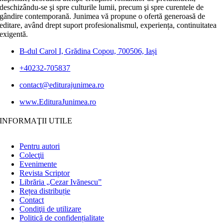
deschizându-se şi spre culturile lumii, precum şi spre curentele de
gândire contemporană. Junimea vă propune o ofertă generoasă de
editare, având drept suport profesionalismul, experiența, continuitatea
exigentă.
B-dul Carol I, Grădina Copou, 700506, Iași
+40232-705837
contact@editurajunimea.ro
www.EdituraJunimea.ro
INFORMAŢII UTILE
Pentru autori
Colecţii
Evenimente
Revista Scriptor
Librăria „Cezar Ivănescu”
Rețea distribuție
Contact
Condiţii de utilizare
Politică de confidențialitate