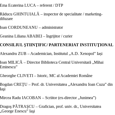
Ema Ecaterina LUCA – referent / DTP
Răducu GHINTUIALĂ – inspector de specialitate / marketing-
difuzare
Ioan CORDUNEANU – administrator
Geanina Liliana ABABEI – îngrijitor / curier
CONSILIUL ŞTIINŢIFIC/ PARTENERIAT INSTITUŢIONAL
Alexandru ZUB – Academician, Institutul „A.D. Xenopol” Iași
Ioan MILICĂ – Director Biblioteca Central Universitară „Mihai
Eminescu”
Gheorghe CLIVETI – Istoric, MC al Academiei Române
Bogdan CREŢU – Prof. dr. Universitatea „Alexandru Ioan Cuza” din
Iaşi
Mircea Radu IACOBAN – Scriitor (ex-director „Junimea”)
Dragoş PĂTRAŞCU – Grafician, prof. univ. dr., Universitatea
„George Enescu” Iaşi