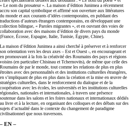
celles spécialement dédiées aux débutants : « Le nom du poète » et
« Le nom du prosateur ». La maison d’édition Junimea a récemment
accru son capital symbolique et affirmé son ouverture aux littératures
du monde et aux courants d’idées contemporains, en publiant des
traductions d’auteurs étrangers contemporains, en développant une
collection bilingue, « Paroles migrantes », et en ouvrant des voies de
collaboration avec des maisons d’édition de divers pays du monde
(France, Écosse, Espagne, Italie, Tunisie, Égypte, Chine).
La maison d’édition Junimea a ainsi cherché à préserver et à renforcer
son orientation vers les deux axes – Est et Ouest -, en encourageant et
en promouvant à la fois la créativité des Roumains des pays et régions
voisins (en particulier Chisinau et Tchernovits), de même que celle des
Roumains de par le monde, tout comme les relations de plus en plus
étroites avec des personnalités et des institutions culturelles étrangères,
en s’impliquant de plus en plus dans la création et la mise en œuvre de
stratégies culturelles, dans le renforcement du dialogue et de la
coopération avec les écoles, les universités et les institutions culturelles
régionales, nationales et internationales, à travers une présence
soutenue dans les salons et les foires nationaux et internationaux dédiés
au livre et à la lecture, en organisant des colloques et des débats sur des
sujets d’actualité dans le contexte du changement de paradigme
civilisationnel que nous traversons.
– EN –