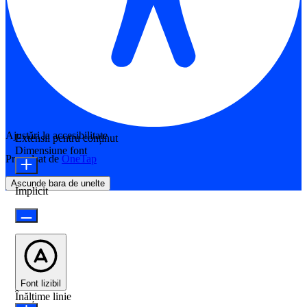
Ajustări la accesibilitate
Extensii pentru conținut
Dimensiune font
Propulsat de
OneTap
Ascunde bara de unelte
Implicit
Font lizibil
Înălțime linie