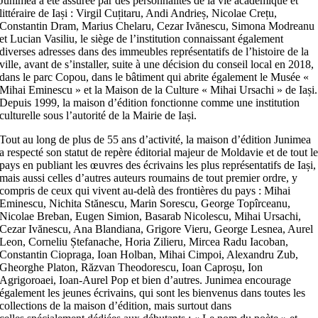
Junimea a été assurée par des personnalités de la vie académique et
littéraire de Iași : Virgil Cuțitaru, Andi Andrieș, Nicolae Crețu,
Constantin Dram, Marius Chelaru, Cezar Ivănescu, Simona Modreanu
et Lucian Vasiliu, le siège de l’institution connaissant également
diverses adresses dans des immeubles représentatifs de l’histoire de la
ville, avant de s’installer, suite à une décision du conseil local en 2018,
dans le parc Copou, dans le bâtiment qui abrite également le Musée «
Mihai Eminescu » et la Maison de la Culture « Mihai Ursachi » de Iași.
Depuis 1999, la maison d’édition fonctionne comme une institution
culturelle sous l’autorité de la Mairie de Iași.
Tout au long de plus de 55 ans d’activité, la maison d’édition Junimea
a respecté son statut de repère éditorial majeur de Moldavie et de tout l
pays en publiant les œuvres des écrivains les plus représentatifs de Iași,
mais aussi celles d’autres auteurs roumains de tout premier ordre, y
compris de ceux qui vivent au-delà des frontières du pays : Mihai
Eminescu, Nichita Stănescu, Marin Sorescu, George Topîrceanu,
Nicolae Breban, Eugen Simion, Basarab Nicolescu, Mihai Ursachi,
Cezar Ivănescu, Ana Blandiana, Grigore Vieru, George Lesnea, Aurel
Leon, Corneliu Ștefanache, Horia Zilieru, Mircea Radu Iacoban,
Constantin Ciopraga, Ioan Holban, Mihai Cimpoi, Alexandru Zub,
Gheorghe Platon, Răzvan Theodorescu, Ioan Caproșu, Ion
Agrigoroaei, Ioan-Aurel Pop et bien d’autres. Junimea encourage
également les jeunes écrivains, qui sont les bienvenus dans toutes les
collections de la maison d’édition, mais surtout dans