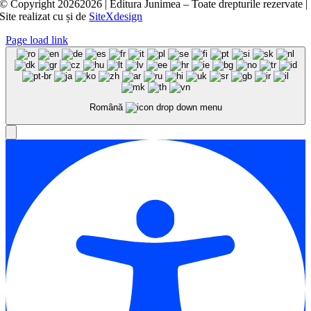
© Copyright
20262026 | Editura Junimea – Toate drepturile rezervate |
Site realizat cu
și
de
SiteXdesign
Page load link
Română