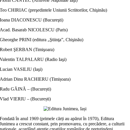
Florin CÂNTEC (Arhivele Naţionale Iaşi)
Teo CHIRIAC (preşedintele Uniunii Scriitorilor, Chişinău)
Ioana DIACONESCU (Bucureşti)
Acad. Basarab NICOLESCU (Paris)
Gheorghe PRINI (editura „Ştiinţa”, Chişinău)
Robert ŞERBAN (Timişoara)
Valentin TALPALARU (Radio Iaşi)
Lucian VASILIU (Iaşi)
Adrian Dinu RACHIERU (Timișoara)
Radu GĂINĂ – (București)
Vlad VIERIU – (București)
Fondată în anul 1969 (primele cărți au apărut în 1970), Editura
Junimea a crescut constant, prin promovarea, cu precădere, a culturii
naţionale, acordând atenţie creaţiilor românilor de pretutindeni,