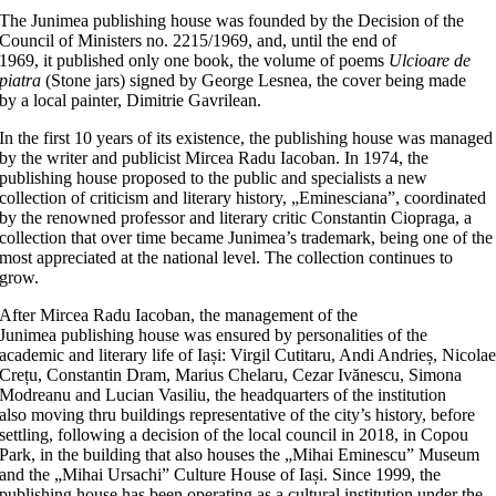
The Junimea publishing house was founded by the Decision of the
Council of Ministers no. 2215/1969, and, until the end of
1969, it published only one book, the volume of poems
Ulcioare de
piatra
(Stone jars) signed by George Lesnea, the cover being made
by a local painter, Dimitrie Gavrilean.
In the first 10 years of its existence, the publishing house was managed
by the writer and publicist Mircea Radu Iacoban. In 1974, the
publishing house proposed to the public and specialists a new
collection of criticism and literary history, „Eminesciana”, coordinated
by the renowned professor and literary critic Constantin Ciopraga, a
collection that over time became Junimea’s trademark, being one of the
most appreciated at the national level. The collection continues to
grow.
After Mircea Radu Iacoban, the management of the
Junimea publishing house was ensured by personalities of the
academic and literary life of Iași: Virgil Cutitaru, Andi Andrieș, Nicola
Crețu, Constantin Dram, Marius Chelaru, Cezar Ivănescu, Simona
Modreanu and Lucian Vasiliu, the headquarters of the institution
also moving thru buildings representative of the city’s history, before
settling, following a decision of the local council in 2018, in Copou
Park, in the building that also houses the „Mihai Eminescu” Museum
and the „Mihai Ursachi” Culture House of Iași. Since 1999, the
publishing house has been operating as a cultural institution under the