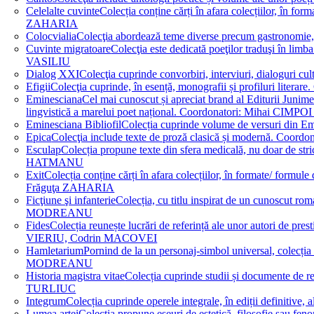
Celelalte cuvinte
Colecția conține cărți în afara colecțiilor, în f
ZAHARIA
Colocvialia
Colecţia abordează teme diverse precum gastronomie, 
Cuvinte migratoare
Colecţia este dedicată poeţilor traduşi în li
VASILIU
Dialog XXI
Colecţia cuprinde convorbiri, interviuri, dialogur
Efigii
Colecţia cuprinde, în esență, monografii și profiluri lit
Eminesciana
Cel mai cunoscut și apreciat brand al Editurii Junim
lingvistică a marelui poet național. Coordonatori: Miha
Eminesciana Bibliofil
Colecția cuprinde volume de versuri din
Epica
Colecţia include texte de proză clasică și modernă. C
Esculap
Colecția propune texte din sfera medicală, nu doar de str
HATMANU
Exit
Colecția conține cărți în afara colecțiilor, în formate/ for
Frăguţa ZAHARIA
Ficţiune şi infanterie
Colecția, cu titlu inspirat de un cunoscut
MODREANU
Fides
Colecția reunește lucrări de referință ale unor autori de pres
VIERIU, Codrin MACOVEI
Hamletarium
Pornind de la un personaj-simbol universal, colecția
MODREANU
Historia magistra vitae
Colecția cuprinde studii și documente de 
TURLIUC
Integrum
Colecția cuprinde operele integrale, în ediții defini
Lumea artei
Colecția propune eseuri de estetică, filosofie sau feno