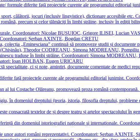
ormate/ formule diferite față proiectele curente ale programului editori
sport, călătorii, jocuri (inclusiv lingvistice), dicţionare accesibile
mba română, precum şi celor tălmăciţi în limbi străine, inclusiv în edi
i culturale. Coordonatori: Nicolae BUSUIOC, Grigore ILISEI, Lucian V
erare. Coordonatori: Șerban AXINTE, Bogdan CREŢU
ea, colecția „Eminesciana” continuă să promoveze studii și documente pri
i CIMPOI (Chișinău), Theodor CODREANU, Simona MODREANU, Pomp
 Eminescu traduse în limbi străine. Coordonatori: Simona MODREANU
oordonatori: Ioan HOLBAN, Eugen URICARU
ictă specialitate, ci și note, amintiri, documente comentate de medici 
mule diferite față proiectele curente ale programului editorial junimi
 roman al lui Costache Olăreanu, promovează proza română contempor
tigiu, în domeniul dreptului (teoria, istoria, filosofia dreptului, problem
 este consacrată textelor de și despre teatru și artelor spectacolului 
referință din domeniul istoriografiei naţionale şi internaţionale. C
tive, ale unor autori români reprezentativi. Coordonatori: Șerban AX
menologia artei, precum și monografii, albume etc., din sfera artelor în g