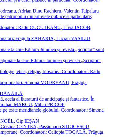
a Modreanu, Adrian Dinu Rachieru, Valentin Talpalaru
de patrimoniu din arhivele publice şi particulare;
ală. Coordonatori: Radu CUCUTEANU, Livia IACOB,
 Coordonatori: Frăguța ZAHARIA, Lucian VASILIU
ionale la care Editura Junimea și revista „Scriptor” sunt
 naţionale la care Editura Junimea și revista „Scriptor”
logie, etică, religie, filosofie.. Coordonatori: Radu
versal. Coordonatori: Simona MODREANU, Frăguţa
rina DĂNĂILĂ
 acela al literaturii de anticipație și fantastice. În
tori: Emilian MARCU, Mihai PRICOP
 de pe toate meridianele globului. Coordonatori: Simona
vier NOËL, Cip IEȘAN
natori: Cristina CENTEA, Passionaria STOICESCU
ce contemporane. Coordonatori: Caliopia TOCALĂ, Frăguţa