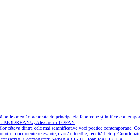
 noile orientări generate de principalele fenomene științifice contempora
Simona MODREANU, Alexandru TOFAN
titorilor câteva dintre cele mai semnificative voci poetice contempor
i (amintiri, documente relevante, evocări inedite, reeditări etc.). Co
poeți consacraţi. Coordonatori: Șerban AXINTE, Ioan RĂDUCEA