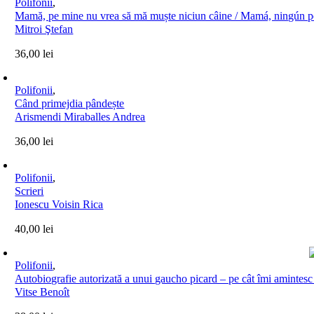
Polifonii
,
Mamă, pe mine nu vrea să mă muște niciun câine / Mamá, ningún 
Mitroi Ştefan
36,00
lei
Polifonii
,
Când primejdia pândește
Arismendi Miraballes Andrea
36,00
lei
Polifonii
,
Scrieri
Ionescu Voisin Rica
40,00
lei
Polifonii
,
Autobiografie autorizată a unui gaucho picard – pe cât îmi amintesc 
Vitse Benoît