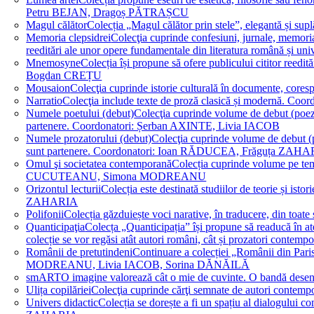
Petru BEJAN, Dragoș PĂTRAȘCU
Magul călător
Colecția „Magul călător prin stele”, elegantă și su
Memoria clepsidrei
Colecţia cuprinde confesiuni, jurnale, memorial
reeditări ale unor opere fundamentale din literatura română 
Mnemosyne
Colecția își propune să ofere publicului cititor re
Bogdan CREȚU
Mousaion
Colecţia cuprinde istorie culturală în documente, cor
Narratio
Colecţia include texte de proză clasică și modernă
Numele poetului (debut)
Colecţia cuprinde volume de debut (poezie)
partenere. Coordonatori: Șerban AXINTE, Livia IACOB
Numele prozatorului (debut)
Colecţia cuprinde volume de debut (pro
sunt partenere. Coordonatori: Ioan RĂDUCEA, Frăguța ZAH
Omul şi societatea contemporană
Colecția cuprinde volume pe teme
CUCUTEANU, Simona MODREANU
Orizontul lecturii
Colecția este destinată studiilor de teorie și i
ZAHARIA
Polifonii
Colecția găzduiește voci narative, în traducere, din 
Quanticipaţia
Colecța „Quanticipația” își propune să readucă în atenți
colecție se vor regăsi atât autori români, cât și prozatori cont
Românii de pretutindeni
Continuare a colecției „Românii din Paris
MODREANU, Livia IACOB, Sorina DĂNĂILĂ
smART
O imagine valorează cât o mie de cuvinte. O bandă des
Ulița copilăriei
Colecţia cuprinde cărţi semnate de autori contem
Univers didactic
Colecția se dorește a fi un spațiu al dialogului 