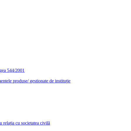
egea 544/2001
entele produse/ gestionate de instituție
relația cu societatea civilă