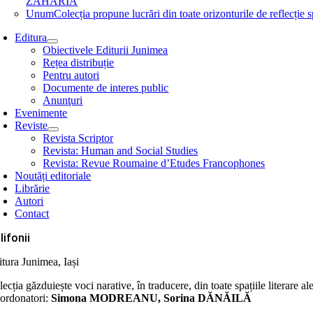
ZAHARIA
Unum
Colecția propune lucrări din toate orizonturile de refle
Editura
Obiectivele Editurii Junimea
Rețea distribuție
Pentru autori
Documente de interes public
Anunţuri
Evenimente
Reviste
Revista Scriptor
Revista: Human and Social Studies
Revista: Revue Roumaine d’Etudes Francophones
Noutăți editoriale
Librărie
Autori
Contact
lifonii
itura Junimea, Iași
ecția găzduiește voci narative, în traducere, din toate spațiile literare al
ordonatori:
Simona MODREANU, Sorina DĂNĂILĂ