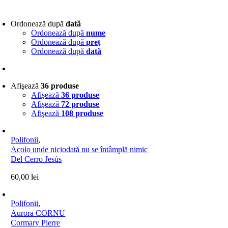
Ordonează după
dată
Ordonează după
nume
Ordonează după
preţ
Ordonează după
dată
Afişează
36 produse
Afişează
36 produse
Afişează
72 produse
Afişează
108 produse
Polifonii
,
Acolo unde niciodată nu se întâmplă nimic
Del Cerro Jesús
60,00
lei
Polifonii
,
Aurora CORNU
Cormary Pierre