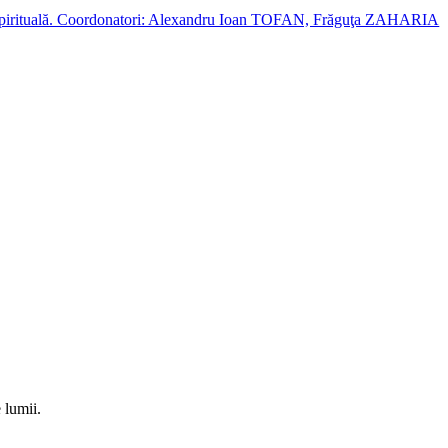
cție spirituală. Coordonatori: Alexandru Ioan TOFAN, Frăguţa ZAHARIA
e lumii.