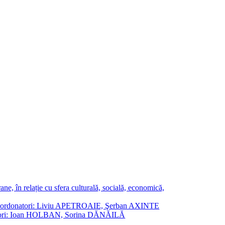
ne, în relație cu sfera culturală, socială, economică,
ane. Coordonatori: Liviu APETROAIE, Şerban AXINTE
ordonatori: Ioan HOLBAN, Sorina DĂNĂILĂ