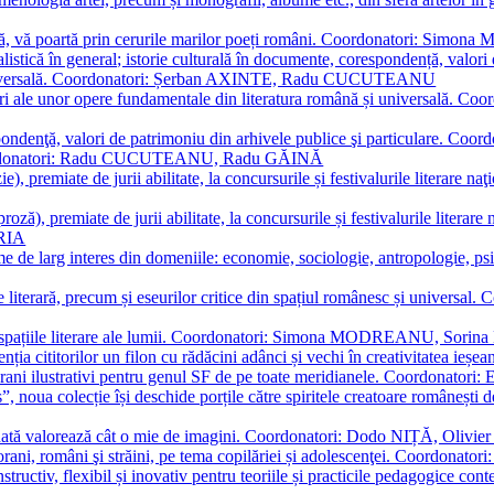
plă, vă poartă prin cerurile marilor poeți români. Coordonatori: Simon
istică în general; istorie culturală în documente, corespondență, valori 
și universală. Coordonatori: Șerban AXINTE, Radu CUCUTEANU
editări ale unor opere fundamentale din literatura română și univers
espondenţă, valori de patrimoniu din arhivele publice şi particulare.
. Coordonatori: Radu CUCUTEANU, Radu GĂINĂ
, premiate de jurii abilitate, la concursurile și festivalurile literare naţ
ză), premiate de jurii abilitate, la concursurile și festivalurile literare
ARIA
 de larg interes din domeniile: economie, sociologie, antropologie, psiho
storie literară, precum și eseurilor critice din spațiul românesc și uni
toate spațiile literare ale lumii. Coordonatori: Simona MODREANU, So
a cititorilor un filon cu rădăcini adânci și vechi în creativitatea ieșeană,
emporani ilustrativi pentru genul SF de pe toate meridianele. Coordona
”, noua colecție își deschide porțile către spiritele creatoare românești
enată valorează cât o mie de imagini. Coordonatori: Dodo NIȚĂ, Oli
porani, români şi străini, pe tema copilăriei și adolescenţei. Coordo
constructiv, flexibil și inovativ pentru teoriile și practicile pedagogi