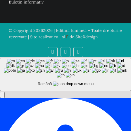
Buletin informativ
© Copyright
20262026 | Editura Junimea – Toate drepturile
rezervate | Site realizat cu
și
de
SiteXdesign
Română