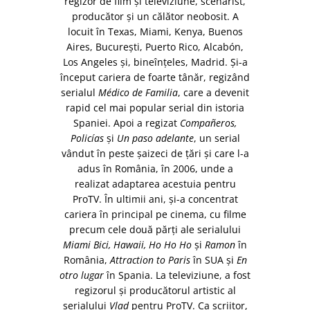
regizor de film și televiziune, scenarist,
producător și un călător neobosit. A
locuit în Texas, Miami, Kenya, Buenos
Aires, București, Puerto Rico, Alcabón,
Los Angeles și, bineînțeles, Madrid. Și-a
început cariera de foarte tânăr, regizând
serialul
Médico de Familia
, care a devenit
rapid cel mai popular serial din istoria
Spaniei. Apoi a regizat
Compañeros,
Policías
și
Un paso adelante
, un serial
vândut în peste șaizeci de țări și care l-a
adus în România, în 2006, unde a
realizat adaptarea acestuia pentru
ProTV. În ultimii ani, și-a concentrat
cariera în principal pe cinema, cu filme
precum cele două părți ale serialului
Miami Bici, Hawaii, Ho Ho Ho
și
Ramon
în
România,
Attraction to Paris
în SUA și
En
otro lugar
în Spania. La televiziune, a fost
regizorul și producătorul artistic al
serialului
Vlad
pentru ProTV. Ca scriitor,