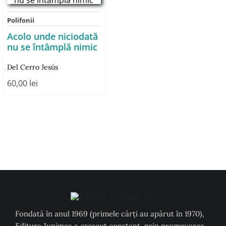
Polifonii
Acolo unde niciodată
nu se întâmplă nimic
Del Cerro Jesús
60,00
lei
Fondată în anul 1969 (primele cărți au apărut în 1970),
Editura Junimea a crescut constant, prin promovarea,