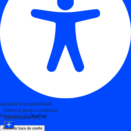
Ajustări la accesibilitate
Extensii pentru conținut
Propulsat de
OneTap
Dimensiune font
Ascunde bara de unelte