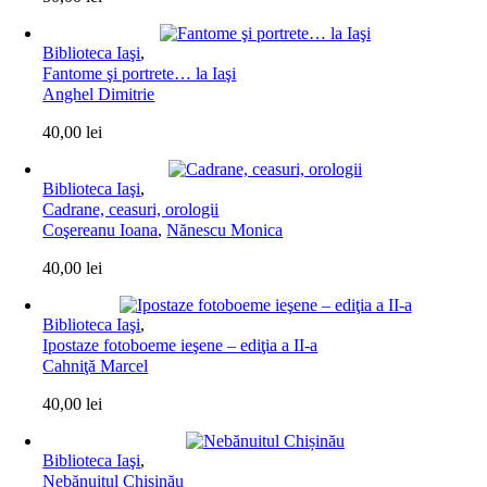
Biblioteca Iaşi
,
Fantome şi portrete… la Iaşi
Anghel Dimitrie
40,00
lei
Biblioteca Iaşi
,
Cadrane, ceasuri, orologii
Coşereanu Ioana
,
Nănescu Monica
40,00
lei
Biblioteca Iaşi
,
Ipostaze fotoboeme ieşene – ediţia a II-a
Cahniţă Marcel
40,00
lei
Biblioteca Iaşi
,
Nebănuitul Chișinău