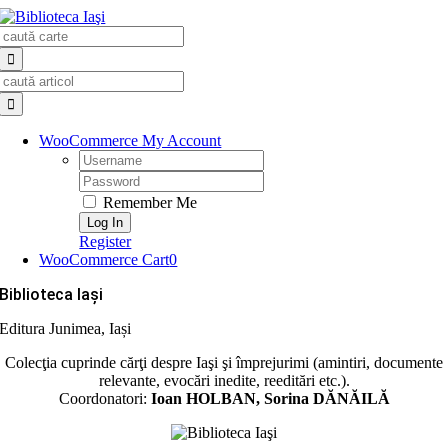
Skip
Search
to
for:
content
Search
for:
WooCommerce My Account
Username:
Password:
Remember Me
Register
WooCommerce Cart
0
Biblioteca Iaşi
Editura Junimea, Iași
Colecţia cuprinde cărţi despre Iaşi şi împrejurimi (amintiri, documente
relevante, evocări inedite, reeditări etc.).
Coordonatori:
Ioan HOLBAN, Sorina DĂNĂILĂ