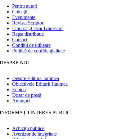
Pentru autori
Colecţii
Evenimente
Revista Scriptor
Librăria „Cezar Ivănescu”
Rețea distribuție
Contact
Condiţii de utilizare
Politică de confidențialitate
DESPRE NOI
Despre Editura Junimea
Obiectivele Editurii Junimea
Echipa
Dosar de presă
Anunţuri
INFORMAȚII INTERES PUBLIC
Achiziții publice
Avertizor de integritate