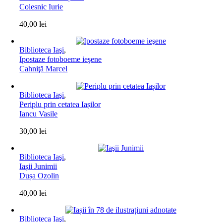
Colesnic Iurie
40,00
lei
Biblioteca Iaşi
,
Ipostaze fotoboeme ieşene
Cahniţă Marcel
Biblioteca Iaşi
,
Periplu prin cetatea Iașilor
Iancu Vasile
30,00
lei
Biblioteca Iaşi
,
Iaşii Junimii
Dușa Ozolin
40,00
lei
Biblioteca Iaşi
,