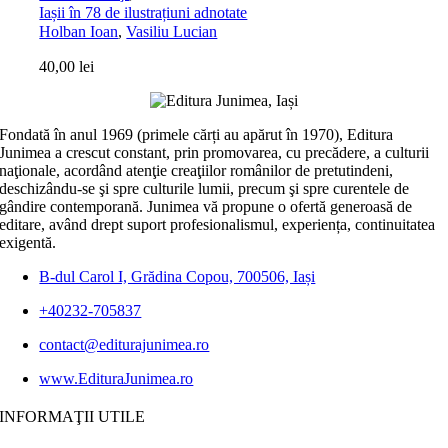
Iașii în 78 de ilustrațiuni adnotate
Holban Ioan
,
Vasiliu Lucian
40,00
lei
Fondată în anul 1969 (primele cărți au apărut în 1970), Editura
Junimea a crescut constant, prin promovarea, cu precădere, a culturii
naţionale, acordând atenţie creaţiilor românilor de pretutindeni,
deschizându-se şi spre culturile lumii, precum şi spre curentele de
gândire contemporană. Junimea vă propune o ofertă generoasă de
editare, având drept suport profesionalismul, experiența, continuitatea
exigentă.
B-dul Carol I, Grădina Copou, 700506, Iași
+40232-705837
contact@editurajunimea.ro
www.EdituraJunimea.ro
INFORMAŢII UTILE