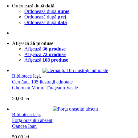
Ordonează după
dată
Ordonează după
nume
Ordonează după
preţ
Ordonează după
dată
Afişează
36 produse
Afişează
36 produse
Afişează
72 produse
Afişează
108 produse
Biblioteca Iaşi
,
Cernăuţi. 105 ilustraţii adnotate
Gherman Marin
,
Tărâţeanu Vasile
50,00
lei
Biblioteca Iaşi
,
Forţa oraşului absent
Oancea Ioan
50,00
lei