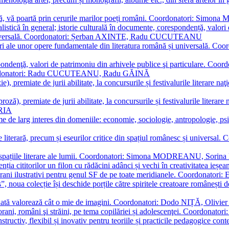
plă, vă poartă prin cerurile marilor poeți români. Coordonatori: Simon
istică în general; istorie culturală în documente, corespondență, valori 
și universală. Coordonatori: Șerban AXINTE, Radu CUCUTEANU
editări ale unor opere fundamentale din literatura română și univers
espondenţă, valori de patrimoniu din arhivele publice şi particulare.
. Coordonatori: Radu CUCUTEANU, Radu GĂINĂ
, premiate de jurii abilitate, la concursurile și festivalurile literare naţ
ză), premiate de jurii abilitate, la concursurile și festivalurile literare
ARIA
 de larg interes din domeniile: economie, sociologie, antropologie, psiho
storie literară, precum și eseurilor critice din spațiul românesc și uni
toate spațiile literare ale lumii. Coordonatori: Simona MODREANU, So
a cititorilor un filon cu rădăcini adânci și vechi în creativitatea ieșeană,
emporani ilustrativi pentru genul SF de pe toate meridianele. Coordona
”, noua colecție își deschide porțile către spiritele creatoare românești
enată valorează cât o mie de imagini. Coordonatori: Dodo NIȚĂ, Oli
porani, români şi străini, pe tema copilăriei și adolescenţei. Coordo
constructiv, flexibil și inovativ pentru teoriile și practicile pedagogi