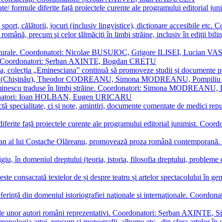
ormate/ formule diferite față proiectele curente ale programului editori
sport, călătorii, jocuri (inclusiv lingvistice), dicţionare accesibile
mba română, precum şi celor tălmăciţi în limbi străine, inclusiv în edi
i culturale. Coordonatori: Nicolae BUSUIOC, Grigore ILISEI, Lucian V
erare. Coordonatori: Șerban AXINTE, Bogdan CREŢU
ea, colecția „Eminesciana” continuă să promoveze studii și documente pri
i CIMPOI (Chișinău), Theodor CODREANU, Simona MODREANU, Pomp
 Eminescu traduse în limbi străine. Coordonatori: Simona MODREANU
oordonatori: Ioan HOLBAN, Eugen URICARU
ictă specialitate, ci și note, amintiri, documente comentate de medici 
mule diferite față proiectele curente ale programului editorial junimi
 roman al lui Costache Olăreanu, promovează proza română contempor
tigiu, în domeniul dreptului (teoria, istoria, filosofia dreptului, problem
 este consacrată textelor de și despre teatru și artelor spectacolului 
referință din domeniul istoriografiei naţionale şi internaţionale. C
tive, ale unor autori români reprezentativi. Coordonatori: Șerban AX
menologia artei, precum și monografii, albume etc., din sfera artelor în g