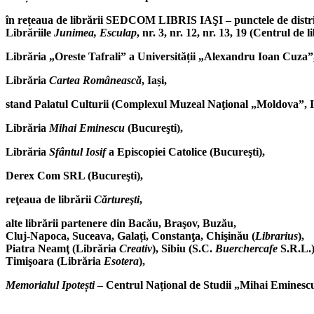
în rețeaua de librării SEDCOM LIBRIS IAŞI –
punctele de distr
Librăriile
Junimea, Esculap
, nr. 3, nr. 12, nr. 13,
19 (Centrul de lib
Librăria „Oreste Tafrali” a Universității „Alexandru Ioan Cuza”
Librăria
Cartea Românească
, Iași,
stand Palatul Culturii (Complexul Muzeal Naţional „Moldova”, Ia
Librăria
Mihai Eminescu
(Bucureşti),
Librăria
Sfântul Iosif
a Episcopiei Catolice (Bucureşti),
Derex Com SRL (Bucureşti),
reţeaua de librării
Cărtureşti
,
alte librării partenere din Bacău, Braşov, Buzău,
Cluj-Napoca, Suceava, Galați, Constanţa, Chişinău (
Librarius
),
Piatra Neamţ (Librăria
Creativ
), Sibiu (S.C.
Buerchercafe
S.R.L.)
Timişoara (Librăria
Esotera
),
Memorialul Ipotești
– Centrul Național de Studii „Mihai Emines