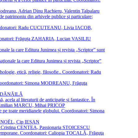
a Modreanu, Adrian Dinu Rachieru, Valentin Talpalaru
de patrimoniu din arhivele publice şi particulare;
ală. Coordonatori: Radu CUCUTEANU, Livia IACOB,
 Coordonatori: Frăguța ZAHARIA, Lucian VASILIU
ionale la care Editura Junimea și revista „Scriptor” sunt
 naţionale la care Editura Junimea și revista „Scriptor”
logie, etică, religie, filosofie.. Coordonatori: Radu
versal. Coordonatori: Simona MODREANU, Frăguţa
rina DĂNĂILĂ
 acela al literaturii de anticipație și fantastice. În
tori: Emilian MARCU, Mihai PRICOP
 de pe toate meridianele globului. Coordonatori: Simona
vier NOËL, Cip IEȘAN
natori: Cristina CENTEA, Passionaria STOICESCU
ce contemporane. Coordonatori: Caliopia TOCALĂ, Frăguţa