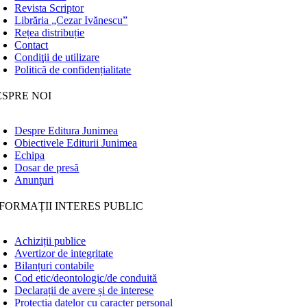
Revista Scriptor
Librăria „Cezar Ivănescu”
Rețea distribuție
Contact
Condiţii de utilizare
Politică de confidențialitate
ESPRE NOI
Despre Editura Junimea
Obiectivele Editurii Junimea
Echipa
Dosar de presă
Anunţuri
FORMAȚII INTERES PUBLIC
Achiziții publice
Avertizor de integritate
Bilanțuri contabile
Cod etic/deontologic/de conduită
Declarații de avere și de interese
Protecția datelor cu caracter personal