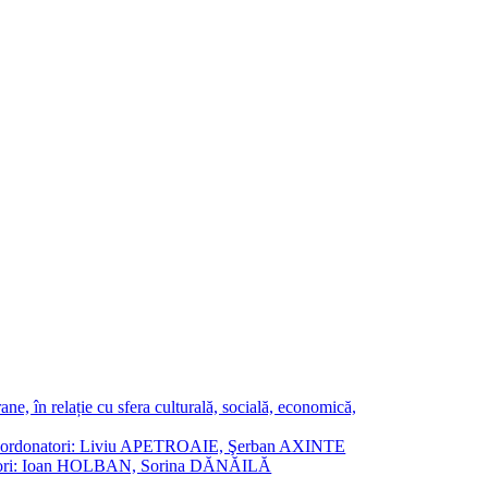
ne, în relație cu sfera culturală, socială, economică,
ane. Coordonatori: Liviu APETROAIE, Şerban AXINTE
ordonatori: Ioan HOLBAN, Sorina DĂNĂILĂ