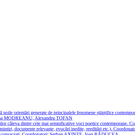
 noile orientări generate de principalele fenomene științifice contempora
Simona MODREANU, Alexandru TOFAN
titorilor câteva dintre cele mai semnificative voci poetice contempor
i (amintiri, documente relevante, evocări inedite, reeditări etc.). Co
poeți consacraţi. Coordonatori: Șerban AXINTE, Ioan RĂDUCEA