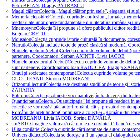
Petru BEJAN, Dragoș PĂTRAȘCU
Magul călător
Colecția „Magul călător prin stele”, elegantă și su
Memoria clepsidrei
Colecţia cuprinde confesiuni, jurnale, memorial
reeditări ale unor opere fundamentale din literatura română 
Mnemosyne
Colecția își propune să ofere publicului cititor re
Bogdan CREȚU
Mousaion
Colecţia cuprinde istorie culturală în documente, cor
Narratio
Colecţia include texte de proză clasică și modernă
Numele poetului (debut)
Colecţia cuprinde volume de debut (poezie)
partenere. Coordonatori: Șerban AXINTE, Livia IACOB
Numele prozatorului (debut)
Colecţia cuprinde volume de debut (pro
sunt partenere. Coordonatori: Ioan RĂDUCEA, Frăguța ZAH
Omul şi societatea contemporană
Colecția cuprinde volume pe teme
CUCUTEANU, Simona MODREANU
Orizontul lecturii
Colecția este destinată studiilor de teorie și i
ZAHARIA
Polifonii
Colecția găzduiește voci narative, în traducere, din 
Quanticipaţia
Colecța „Quanticipația” își propune să readucă în atenți
colecție se vor regăsi atât autori români, cât și prozatori cont
Românii de pretutindeni
Continuare a colecției „Românii din Paris
MODREANU, Livia IACOB, Sorina DĂNĂILĂ
smART
O imagine valorează cât o mie de cuvinte. O bandă des
Ulița copilăriei
Colecţia cuprinde cărţi semnate de autori contem
Univers didactic
Colecția se dorește a fi un spațiu al dialogului 