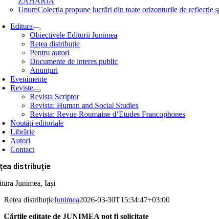
ZAHARIA
Unum
Colecția propune lucrări din toate orizonturile de refle
Editura
Obiectivele Editurii Junimea
Rețea distribuție
Pentru autori
Documente de interes public
Anunţuri
Evenimente
Reviste
Revista Scriptor
Revista: Human and Social Studies
Revista: Revue Roumaine d’Etudes Francophones
Noutăți editoriale
Librărie
Autori
Contact
țea distribuție
itura Junimea, Iași
Rețea distribuție
Junimea
2026-03-30T15:34:47+03:00
Cărțile editate de JUNIMEA
pot fi solicitate