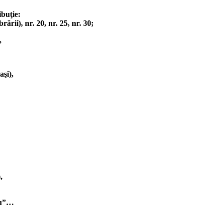
ibuţie:
rării), nr. 20, nr. 25, nr. 30;
,
şi),
,
cu”…