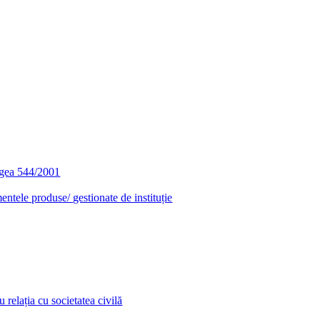
egea 544/2001
entele produse/ gestionate de instituție
relația cu societatea civilă