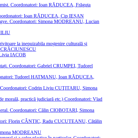
al junimist. Coordonatori: Ioan RĂDUCEA, Frăguţa
 etc. Coordonatori: Ioan RĂDUCEA, Cip IEȘAN
ţii bilingve. Coordonatori: Simona MODREANU, Lucian
ASILIU
vitoare la inepuizabila moștenire culturală și
iliu CRĂCIUNESCU
, Livia IACOB
reputați. Coordonatori: Gabriel CRUMPEI, Tudorel
st. Coordonatori: Tudorel HATMANU, Ioan RĂDUCEA,
ană. Coordonatori: Codrin Liviu CUŢITARU, Simona
e de morală, practică judiciară etc.) Coordonatori: Vlad
în general. Coordonatori: Călin CIOBOTARI, Simona
oordonatori: Florin CÂNTIC, Radu CUCUTEANU, Cătălin
INTE, Simona MODREANU
eneral și a celor plastice în particular. Coordonatori: