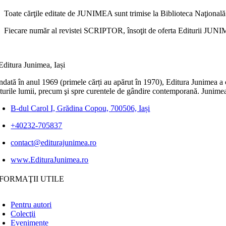
Toate cărţile editate de JUNIMEA sunt trimise la Biblioteca Naţională
Fiecare număr al revistei SCRIPTOR, însoţit de oferta Editurii JUNIME
dată în anul 1969 (primele cărți au apărut în 1970), Editura Junimea a c
lturile lumii, precum şi spre curentele de gândire contemporană. Junimea
B-dul Carol I, Grădina Copou, 700506, Iași
+40232-705837
contact@editurajunimea.ro
www.EdituraJunimea.ro
FORMAŢII UTILE
Pentru autori
Colecţii
Evenimente