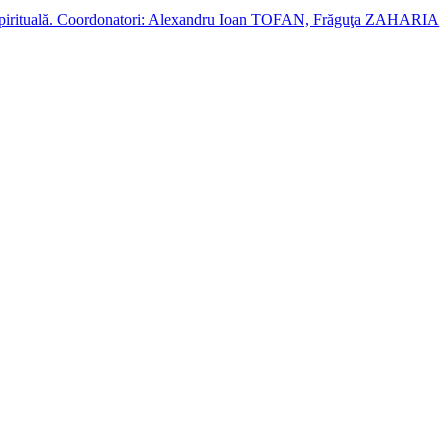
cție spirituală. Coordonatori: Alexandru Ioan TOFAN, Frăguţa ZAHARIA