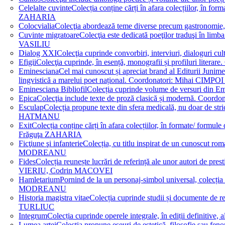
Celelalte cuvinte
Colecția conține cărți în afara colecțiilor, în f
ZAHARIA
Colocvialia
Colecţia abordează teme diverse precum gastronomie, 
Cuvinte migratoare
Colecţia este dedicată poeţilor traduşi în li
VASILIU
Dialog XXI
Colecţia cuprinde convorbiri, interviuri, dialogur
Efigii
Colecţia cuprinde, în esență, monografii și profiluri lit
Eminesciana
Cel mai cunoscut și apreciat brand al Editurii Junim
lingvistică a marelui poet național. Coordonatori: Miha
Eminesciana Bibliofil
Colecția cuprinde volume de versuri din
Epica
Colecţia include texte de proză clasică și modernă. C
Esculap
Colecția propune texte din sfera medicală, nu doar de str
HATMANU
Exit
Colecția conține cărți în afara colecțiilor, în formate/ for
Frăguţa ZAHARIA
Ficţiune şi infanterie
Colecția, cu titlu inspirat de un cunoscut
MODREANU
Fides
Colecția reunește lucrări de referință ale unor autori de pres
VIERIU, Codrin MACOVEI
Hamletarium
Pornind de la un personaj-simbol universal, colecția
MODREANU
Historia magistra vitae
Colecția cuprinde studii și documente de 
TURLIUC
Integrum
Colecția cuprinde operele integrale, în ediții defini
Lumea artei
Colecția propune eseuri de estetică, filosofie sau feno