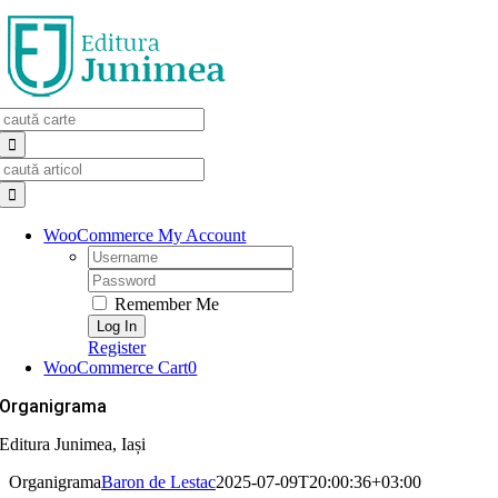
Skip
to
content
Search
for:
Search
for:
WooCommerce My Account
Username:
Password:
Remember Me
Register
WooCommerce Cart
0
Organigrama
Editura Junimea, Iași
Organigrama
Baron de Lestac
2025-07-09T20:00:36+03:00