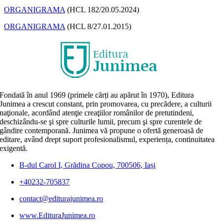
ORGANIGRAMA
(HCL 182/20.05.2024)
ORGANIGRAMA
(HCL 8/27.01.2015)
Fondată în anul 1969 (primele cărți au apărut în 1970), Editura
Junimea a crescut constant, prin promovarea, cu precădere, a culturii
naţionale, acordând atenţie creaţiilor românilor de pretutindeni,
deschizându-se şi spre culturile lumii, precum şi spre curentele de
gândire contemporană. Junimea vă propune o ofertă generoasă de
editare, având drept suport profesionalismul, experiența, continuitatea
exigentă.
B-dul Carol I, Grădina Copou, 700506, Iași
+40232-705837
contact@editurajunimea.ro
www.EdituraJunimea.ro