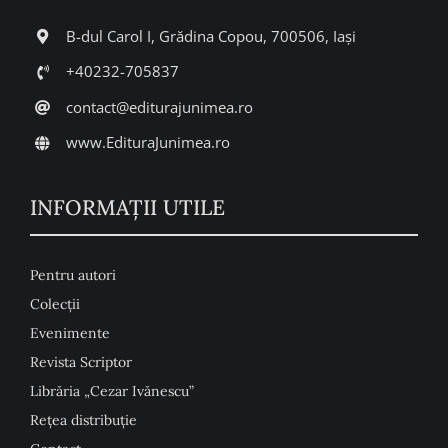
B-dul Carol I, Grădina Copou, 700506, Iași
+40232-705837
contact@editurajunimea.ro
www.EdituraJunimea.ro
INFORMAŢII UTILE
Pentru autori
Colecţii
Evenimente
Revista Scriptor
Librăria „Cezar Ivănescu”
Rețea distribuție