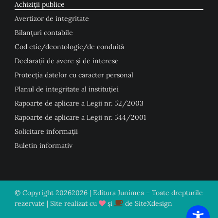
Achiziții publice
Avertizor de integritate
Bilanțuri contabile
Cod etic/deontologic/de conduită
Declarații de avere și de interese
Protecția datelor cu caracter personal
Planul de integritate al instituției
Rapoarte de aplicare a Legii nr. 52/2003
Rapoarte de aplicare a Legii nr. 544/2001
Solicitare informații
Buletin informativ
© Copyright
20262026 | Editura Junimea – Toate drepturile
rezervate | Site realizat cu
și
de
SiteXdesign