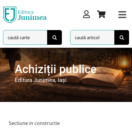
Skip
to
content
Search
Search
for:
for:
Achiziții publice
Editura Junimea, Iași
Sectiune in constructie