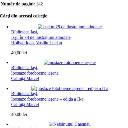
Număr de pagini:
142
Cărţi din aceeaşi colecţie
Biblioteca Iaşi
,
Iașii în 78 de ilustrațiuni adnotate
Holban Ioan
,
Vasiliu Lucian
40,00
lei
Biblioteca Iaşi
,
Ipostaze fotoboeme ieşene
Cahniţă Marcel
Biblioteca Iaşi
,
Ipostaze fotoboeme ieşene – ediţia a II-a
Cahniţă Marcel
40,00
lei