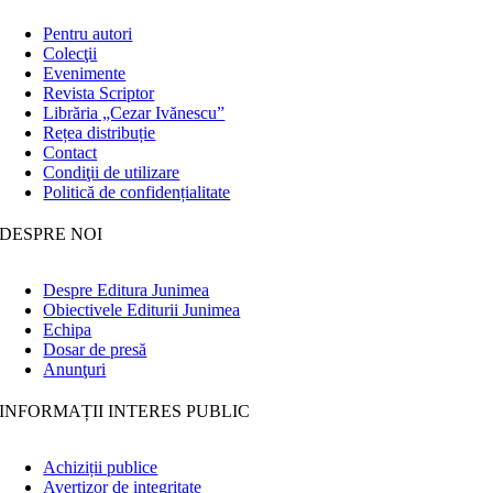
Pentru autori
Colecţii
Evenimente
Revista Scriptor
Librăria „Cezar Ivănescu”
Rețea distribuție
Contact
Condiţii de utilizare
Politică de confidențialitate
DESPRE NOI
Despre Editura Junimea
Obiectivele Editurii Junimea
Echipa
Dosar de presă
Anunţuri
INFORMAȚII INTERES PUBLIC
Achiziții publice
Avertizor de integritate