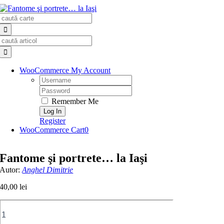
Skip
Search
to
for:
content
Search
for:
WooCommerce My Account
Username:
Password:
Remember Me
Register
WooCommerce Cart
0
Fantome şi portrete… la Iaşi
Autor:
Anghel Dimitrie
40,00
lei
Cantitate
Fantome
şi