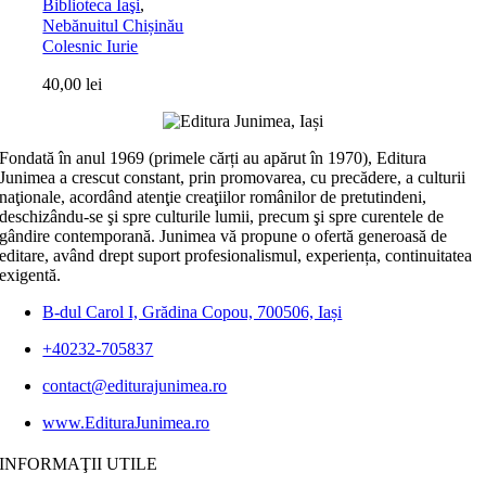
Biblioteca Iaşi
,
Nebănuitul Chișinău
Colesnic Iurie
40,00
lei
Fondată în anul 1969 (primele cărți au apărut în 1970), Editura
Junimea a crescut constant, prin promovarea, cu precădere, a culturii
naţionale, acordând atenţie creaţiilor românilor de pretutindeni,
deschizându-se şi spre culturile lumii, precum şi spre curentele de
gândire contemporană. Junimea vă propune o ofertă generoasă de
editare, având drept suport profesionalismul, experiența, continuitatea
exigentă.
B-dul Carol I, Grădina Copou, 700506, Iași
+40232-705837
contact@editurajunimea.ro
www.EdituraJunimea.ro
INFORMAŢII UTILE