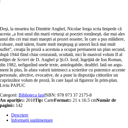
portrete…
la
Adaugă în coș
Iaşi
Deşi, la moartea lui Dimitrie Anghel, Nicolae Iorga scria limpede că
acesta „a fost unul din marii virtuoşi ai poeziei româneşti, dar mai ales
unul din cei mai mari maeştri ai prozei noastre, în care a pus mlădiere,
coloare, mult talent, foarte mult meşteşug şi une­ori încă mai mult
suflet”, creaţia în pro­ză a aces­tu­ia a ocupat permanent un plan se­­cund,
du­pă 1944 fiind chiar cenzurată, ocul­­tată, nici în masivul volum II al
ediţiei de
Scrieri
de D. An­ghel şi Şt.O. Iosif, îngrijită de Ion Roman,
din 1982, nefigurând unele tex­­te, antologabile, dealtfel. Iată un argu­
ment în plus, în afara va­lorii in­trin­seci a scrierilor cu puternice accente
personale, afective, evocative, de a pune la dispoziţia ci­­titorilor un
cuprinzător volum de proză, în ca­re Iaşul să figureze în prim‑plan.
Liviu PAPUC
Categorii:
Biblioteca Iaşi
ISBN:
978 973 37 2175-8
An apariţie::
2018
Tip:
Carte
Format::
21 x 16.5 cm
Număr de
pagini::
142
Descriere
Informații suplimentare