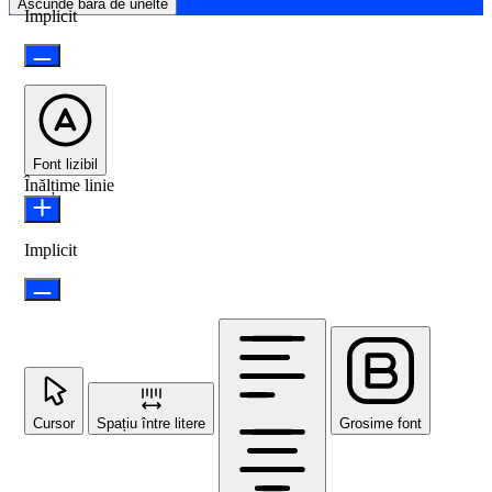
Ascunde bara de unelte
Implicit
Font lizibil
Înălțime linie
Implicit
Cursor
Spațiu între litere
Grosime font