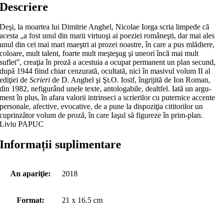
Descriere
Deşi, la moartea lui Dimitrie Anghel, Nicolae Iorga scria limpede că
acesta „a fost unul din marii virtuoşi ai poeziei româneşti, dar mai ales
unul din cei mai mari maeştri ai prozei noastre, în care a pus mlădiere,
coloare, mult talent, foarte mult meşteşug şi une­ori încă mai mult
suflet”, creaţia în pro­ză a aces­tu­ia a ocupat permanent un plan se­­cund,
du­pă 1944 fiind chiar cenzurată, ocul­­tată, nici în masivul volum II al
ediţiei de
Scrieri
de D. An­ghel şi Şt.O. Iosif, îngrijită de Ion Roman,
din 1982, nefigurând unele tex­­te, antologabile, dealtfel. Iată un argu­
ment în plus, în afara va­lorii in­trin­seci a scrierilor cu puternice accente
personale, afective, evocative, de a pune la dispoziţia ci­­titorilor un
cuprinzător volum de proză, în ca­re Iaşul să figureze în prim‑plan.
Liviu PAPUC
Informații suplimentare
An apariţie:
2018
Format:
21 x 16.5 cm