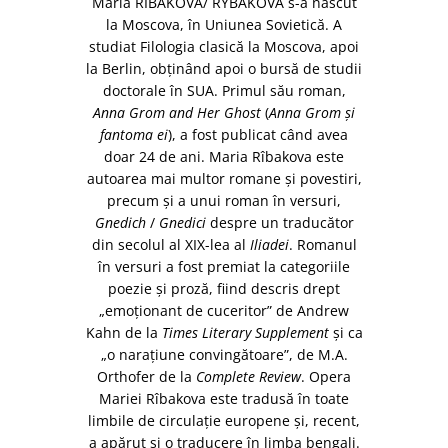
Maria RÎBAKOVA/ RYBAKOVA s-a născut
la Moscova, în Uniunea Sovietică. A
studiat Filologia clasică la Moscova, apoi
la Berlin, obținând apoi o bursă de studii
doctorale în SUA. Primul său roman,
Anna Grom and Her Ghost
(
Anna Grom și
fantoma ei
), a fost publicat când avea
doar 24 de ani. Maria Rîbakova este
autoarea mai multor romane și povestiri,
precum și a unui roman în versuri,
Gnedich
/
Gnedici
despre un traducător
din secolul al XIX-lea al
Iliadei
. Romanul
în versuri a fost premiat la categoriile
poezie și proză, fiind descris drept
„emoționant de cuceritor” de Andrew
Kahn de la
Times Literary Supplement
și ca
„o narațiune convingătoare”, de M.A.
Orthofer de la
Complete Review
. Opera
Mariei Rîbakova este tradusă în toate
limbile de circulație europene și, recent,
a apărut și o traducere în limba bengali.