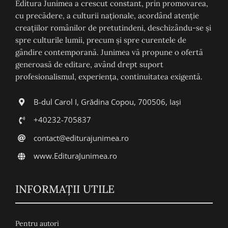
Editura Junimea a crescut constant, prin promovarea,
cu precădere, a culturii naţionale, acordând atenţie
creaţiilor românilor de pretutindeni, deschizându-se şi
spre culturile lumii, precum şi spre curentele de
gândire contemporană. Junimea vă propune o ofertă
generoasă de editare, având drept suport
profesionalismul, experiența, continuitatea exigentă.
B-dul Carol I, Grădina Copou, 700506, Iași
+40232-705837
contact@editurajunimea.ro
www.EdituraJunimea.ro
INFORMAŢII UTILE
Pentru autori