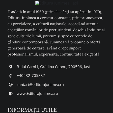
Fondată în anul 1969 (primele cărți au apărut în 1970),
Editura Junimea a crescut constant, prin promovarea,
cu precădere, a culturii naţionale, acordând atenţie
creaţiilor românilor de pretutindeni, deschizându-se şi
spre culturile lumii, precum şi spre curentele de
gândire contemporană. Junimea vă propune o ofertă
generoasă de editare, având drept suport
profesionalismul, experiența, continuitatea exigentă.
B-dul Carol I, Grădina Copou, 700506, Iași
+40232-705837
contact@editurajunimea.ro
www.EdituraJunimea.ro
INFORMAŢII UTILE