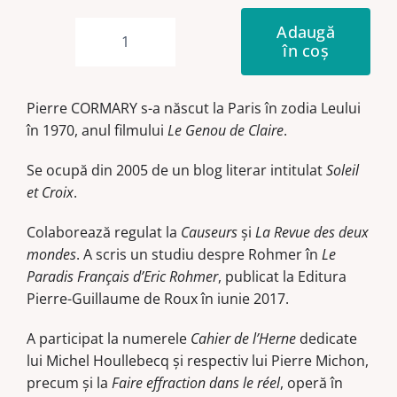
Adaugă
în coș
Cantitate
Aurora
CORNU
Pierre CORMARY s-a născut la Paris în zodia Leului
în 1970, anul filmului
Le Genou de Claire
.
Se ocupă din 2005 de un blog literar intitulat
Soleil
et Croix
.
Colaborează regulat la
Causeurs
şi
La Revue des deux
mondes
. A scris un studiu despre Rohmer în
Le
Paradis Français d’Eric Rohmer
, publicat la Editura
Pierre-Guillaume de Roux în iunie 2017.
A participat la numerele
Cahier de l’Herne
dedicate
lui Michel Houllebecq şi respectiv lui Pierre Michon,
precum şi la
Faire effraction dans le réel
, operă în