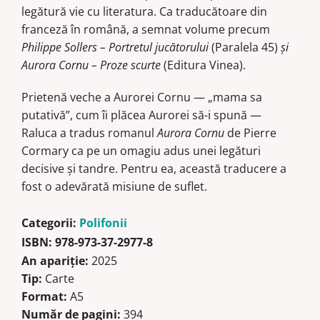
legătură vie cu literatura. Ca traducătoare din
franceză în română, a semnat volume precum
Philippe Sollers – Portretul jucătorului
(Paralela 45)
și
Aurora Cornu – Proze scurte
(Editura Vinea).
Prietenă veche a Aurorei Cornu — „mama sa
putativă”, cum îi plăcea Aurorei să-i spună —
Raluca a tradus romanul
Aurora Cornu
de Pierre
Cormary ca pe un omagiu adus unei legături
decisive și tandre. Pentru ea, această traducere a
fost o adevărată misiune de suflet.
Categorii:
Polifonii
ISBN:
978-973-37-2977-8
An apariție:
2025
Tip:
Carte
Format:
A5
Număr de pagini:
394