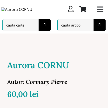
Skip
to
content
Search
Search
for:
for:
Aurora CORNU
Autor:
Cormary Pierre
60,00
lei