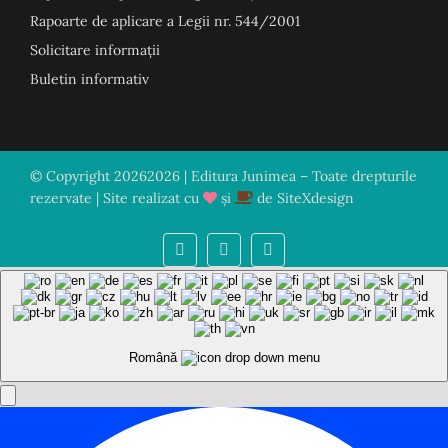
Rapoarte de aplicare a Legii nr. 544/2001
Solicitare informații
Buletin informativ
© Copyright
20262026 | Editura Junimea – Toate drepturile
rezervate | Site realizat cu
și
de
SiteXdesign
Română