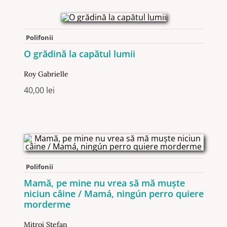
Polifonii
O grădină la capătul lumii
Roy Gabrielle
40,00
lei
Polifonii
Mamă, pe mine nu vrea să mă muște
niciun câine / Mamá, ningún perro quiere
morderme
Mitroi Ştefan