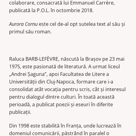
colaborare, consacrată lui Emmanuel Carrère,
publicată la P.O.L. în octombrie 2018.
Aurora Cornu
este cel de-al opt sutelea text al său şi
primul său roman.
Raluca BARB-LEFÈVRE, născută la Brașov pe 23 mai
1975, este pasionată de literatură. A urmat liceul
„Andrei Șaguna”, apoi Facultatea de Litere a
Universității din Cluj-Napoca, formare care i-a
consolidat atât vocația pentru scris, cât și interesul
pentru dialogul dintre culturi. În toată această
perioadă, a publicat poezii și eseuri în diferite
publicații.
Din 1998 este stabilită în Franța, unde lucrează în
domeniul comunicării, păstrând în paralel o