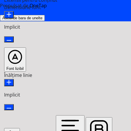
Extensii pentru conținut
Propulsat de
OneTap
Dimensiune font
Ascunde bara de unelte
Implicit
Font lizibil
Înălțime linie
Implicit