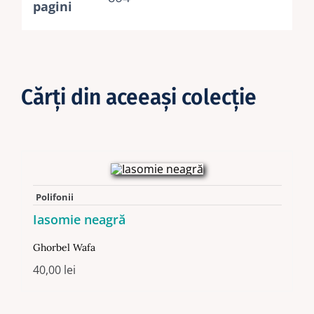
pagini
Cărţi din aceeaşi colecţie
Polifonii
Iasomie neagră
Ghorbel Wafa
40,00
lei