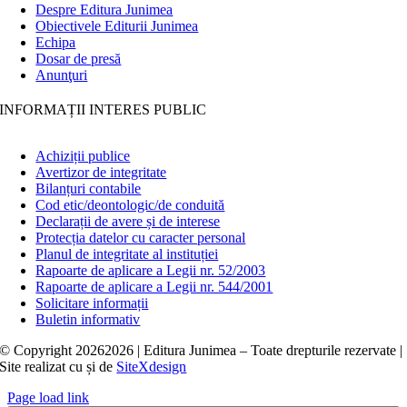
Despre Editura Junimea
Obiectivele Editurii Junimea
Echipa
Dosar de presă
Anunţuri
INFORMAȚII INTERES PUBLIC
Achiziții publice
Avertizor de integritate
Bilanțuri contabile
Cod etic/deontologic/de conduită
Declarații de avere și de interese
Protecția datelor cu caracter personal
Planul de integritate al instituției
Rapoarte de aplicare a Legii nr. 52/2003
Rapoarte de aplicare a Legii nr. 544/2001
Solicitare informații
Buletin informativ
© Copyright
20262026 | Editura Junimea – Toate drepturile rezervate |
Site realizat cu
și
de
SiteXdesign
Page load link