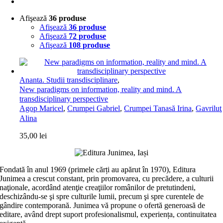
Afişează
36 produse
Afişează
36 produse
Afişează
72 produse
Afişează
108 produse
Ananta. Studii transdisciplinare
,
New paradigms on information, reality and mind. A
transdisciplinary perspective
Agop Maricel
,
Crumpei Gabriel
,
Crumpei Tanasă Irina
,
Gavriluţ
Alina
35,00
lei
Fondată în anul 1969 (primele cărți au apărut în 1970), Editura
Junimea a crescut constant, prin promovarea, cu precădere, a culturii
naţionale, acordând atenţie creaţiilor românilor de pretutindeni,
deschizându-se şi spre culturile lumii, precum şi spre curentele de
gândire contemporană. Junimea vă propune o ofertă generoasă de
editare, având drept suport profesionalismul, experiența, continuitatea