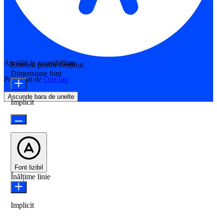
Ajustări la accesibilitate
Extensii pentru conținut
Dimensiune font
Propulsat de
OneTap
Ascunde bara de unelte
Implicit
Font lizibil
Înălțime linie
Implicit