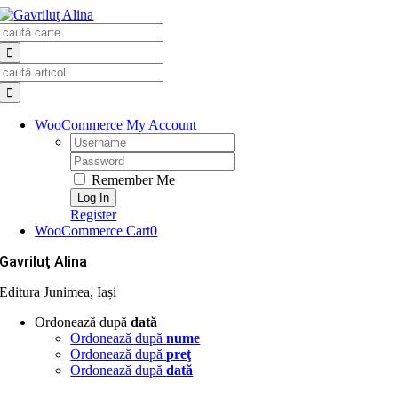
Skip
Search
to
for:
content
Search
for:
WooCommerce My Account
Username:
Password:
Remember Me
Register
WooCommerce Cart
0
Gavriluţ Alina
Editura Junimea, Iași
Ordonează după
dată
Ordonează după
nume
Ordonează după
preţ
Ordonează după
dată