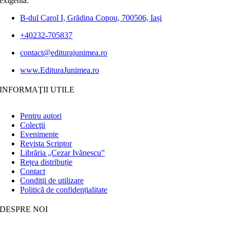
exigentă.
B-dul Carol I, Grădina Copou, 700506, Iași
+40232-705837
contact@editurajunimea.ro
www.EdituraJunimea.ro
INFORMAŢII UTILE
Pentru autori
Colecţii
Evenimente
Revista Scriptor
Librăria „Cezar Ivănescu”
Rețea distribuție
Contact
Condiţii de utilizare
Politică de confidențialitate
DESPRE NOI