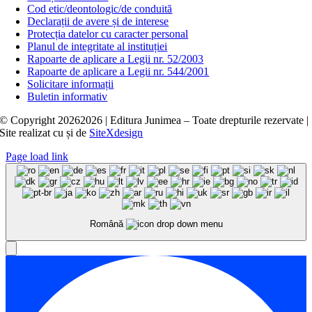
Cod etic/deontologic/de conduită
Declarații de avere și de interese
Protecția datelor cu caracter personal
Planul de integritate al instituției
Rapoarte de aplicare a Legii nr. 52/2003
Rapoarte de aplicare a Legii nr. 544/2001
Solicitare informații
Buletin informativ
© Copyright
20262026 | Editura Junimea – Toate drepturile rezervate |
Site realizat cu
și
de
SiteXdesign
Page load link
Română