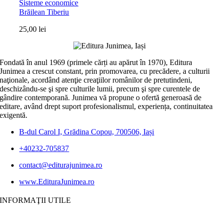
Sisteme economice
Brăilean Tiberiu
25,00
lei
Fondată în anul 1969 (primele cărți au apărut în 1970), Editura
Junimea a crescut constant, prin promovarea, cu precădere, a culturii
naţionale, acordând atenţie creaţiilor românilor de pretutindeni,
deschizându-se şi spre culturile lumii, precum şi spre curentele de
gândire contemporană. Junimea vă propune o ofertă generoasă de
editare, având drept suport profesionalismul, experiența, continuitatea
exigentă.
B-dul Carol I, Grădina Copou, 700506, Iași
+40232-705837
contact@editurajunimea.ro
www.EdituraJunimea.ro
INFORMAŢII UTILE