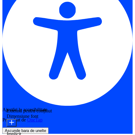
Ajustări la accesibilitate
Extensii pentru conținut
Dimensiune font
Propulsat de
OneTap
Ascunde bara de unelte
Implicit