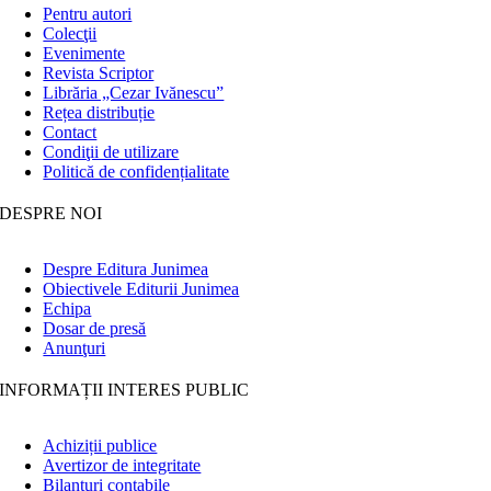
Pentru autori
Colecţii
Evenimente
Revista Scriptor
Librăria „Cezar Ivănescu”
Rețea distribuție
Contact
Condiţii de utilizare
Politică de confidențialitate
DESPRE NOI
Despre Editura Junimea
Obiectivele Editurii Junimea
Echipa
Dosar de presă
Anunţuri
INFORMAȚII INTERES PUBLIC
Achiziții publice
Avertizor de integritate
Bilanțuri contabile