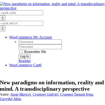
Skip
to
Search
content
for:
Search
for:
WooCommerce My Account
Username:
Password:
Remember Me
Register
WooCommerce Cart
0
New paradigms on information, reality and
mind. A transdisciplinary perspective
Autor:
Agop Maricel
,
Crumpei Gabriel
,
Crumpei Tanasă Irina
,
Gavriluţ Alina