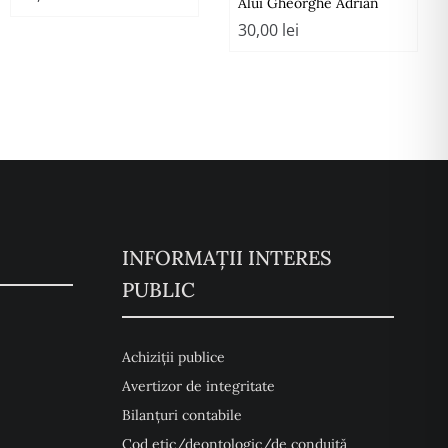
Alui Gheorghe Adrian
30,00
lei
INFORMAȚII INTERES
PUBLIC
Achiziții publice
Avertizor de integritate
Bilanțuri contabile
Cod etic/deontologic/de conduită