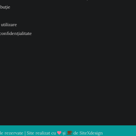
ibuție
 utilizare
 confidențialitate
 rezervate | Site realizat cu
și
de
SiteXdesign