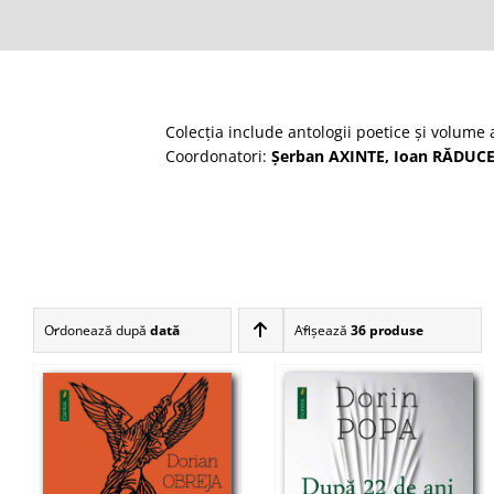
Colecţia include antologii poetice și volume 
Coordonatori:
Șerban AXINTE, Ioan RĂDUC
Ordonează după
dată
Afişează
36 produse