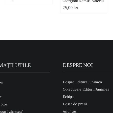
Giorgioni Remus-Valeriu
25,00
lei
MAŢII UTILE
DESPRE NOI
Despre Editura Junimea
ri
Obiectivele Editurii Junimea
Echipa
e
Dosar de presă
iptor
Anunţuri
ezar Ivănescu”