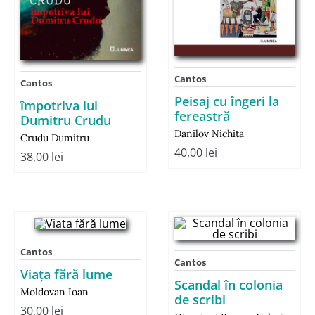
Cantos
Cantos
Peisaj cu îngeri la
împotriva lui
fereastră
Dumitru Crudu
Danilov Nichita
Crudu Dumitru
40,00
lei
38,00
lei
Cantos
Cantos
Viaţa fără lume
Scandal în colonia
Moldovan Ioan
de scribi
30,00
lei