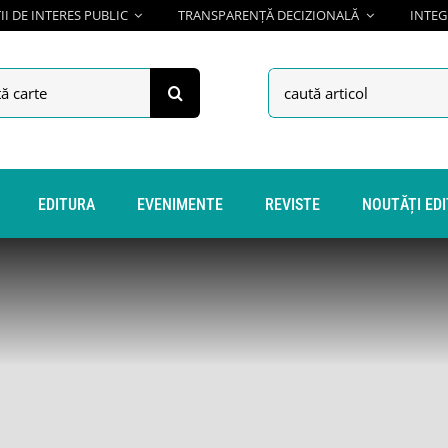
I DE INTERES PUBLIC
TRANSPARENȚĂ DECIZIONALĂ
INTEG
h
Search
for:
EDITURA
EVENIMENTE
REVISTE
NOUTĂȚI ED