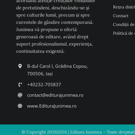
acordând atenţie creaţiilor românilor
Rețea distr
de pretutindeni, deschizându-se şi
spre culturile lumii, precum şi spre
Contact
curentele de gândire contemporană.
Condiţii de
Junimea vă propune o ofertă
Politică de
generoasă de editare, având drept
suport profesionalismul, experiența,
continuitatea exigentă.
B-dul Carol I, Grădina Copou,
700506, Iași
+40232-705837
contact@editurajunimea.ro
www.EdituraJunimea.ro
© Copyright
20262026 | Editura Junimea – Toate drepturile