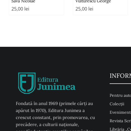
Sava Nicolae
Vulturescu George
25,00
lei
25,00
lei
INFOR
Pentru auto
Fondată în anul 1969 (primele cărți au
Colecţii
apărut în 1970), Editura Junimea a
Eveniment
crescut constant, prin promovarea, cu
Revista Scr
precădere, a culturii naţionale,
Librăria „C