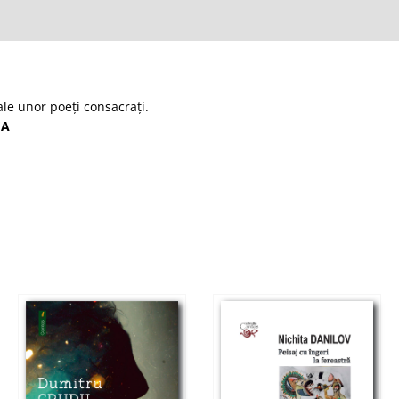
ale unor poeți consacraţi.
EA