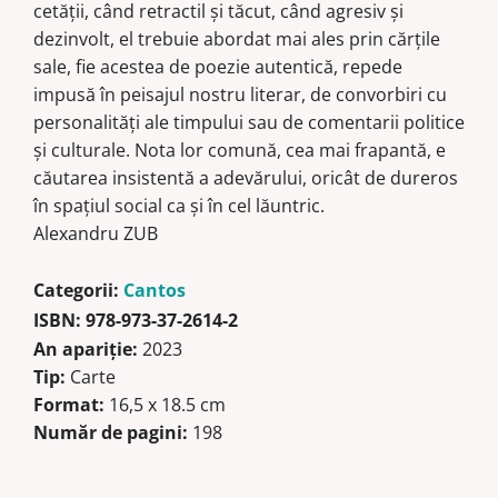
cetăţii, când retractil şi tăcut, când agresiv şi
dezinvolt, el trebuie abordat mai ales prin cărţile
sale, fie acestea de poezie autentică, repede
impusă în peisajul nostru literar, de convorbiri cu
personalităţi ale timpului sau de comentarii politice
şi culturale. Nota lor comună, cea mai frapantă, e
căutarea insistentă a adevărului, oricât de dureros
în spaţiul social ca şi în cel lăuntric.
Alexandru ZUB
Categorii:
Cantos
ISBN:
978-973-37-2614-2
An apariţie:
2023
Tip:
Carte
Format:
16,5 x 18.5 cm
Număr de pagini:
198