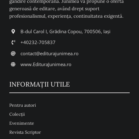
gândire contemporană. Junimea vă propune o ofertă
generoasă de editare, având drept suport
profesionalismul, experiența, continuitatea exigentă.
B-dul Carol I, Grădina Copou, 700506, Iași
+40232-705837
contact@editurajunimea.ro
www.EdituraJunimea.ro
INFORMAŢII UTILE
Pentru autori
Colecţii
Evenimente
Revista Scriptor