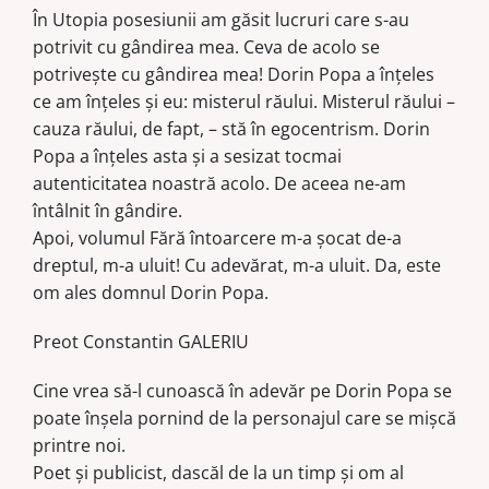
În Utopia posesiunii am găsit lucruri care s-au
potrivit cu gândirea mea. Ceva de acolo se
potriveşte cu gândirea mea! Dorin Popa a înţeles
ce am înţeles şi eu: misterul răului. Misterul răului –
cauza răului, de fapt, – stă în egocentrism. Dorin
Popa a înţeles asta şi a sesizat tocmai
autenticitatea noastră acolo. De aceea ne-am
întâlnit în gândire.
Apoi, volumul Fără întoarcere m-a şocat de-a
dreptul, m-a uluit! Cu adevărat, m-a uluit. Da, este
om ales domnul Dorin Popa.
Preot Constantin GALERIU
Cine vrea să-l cunoască în adevăr pe Dorin Popa se
poate înşela pornind de la personajul care se mişcă
printre noi.
Poet şi publicist, dascăl de la un timp şi om al