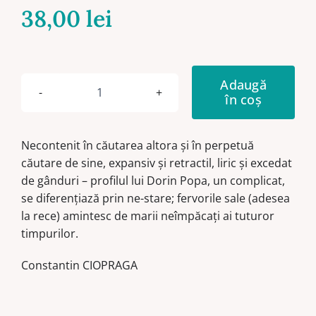
38,00
lei
Adaugă
în coș
Cantitate
După
22
Necontenit în căutarea altora şi în perpetuă
de
căutare de sine, expansiv şi retractil, liric şi excedat
ani.
de gânduri – profilul lui Dorin Popa, un complicat,
Poveste
se diferenţiază prin ne-stare; fervorile sale (adesea
din
la rece) amintesc de marii neîmpăcaţi ai tuturor
era
timpurilor.
noastră
Constantin CIOPRAGA