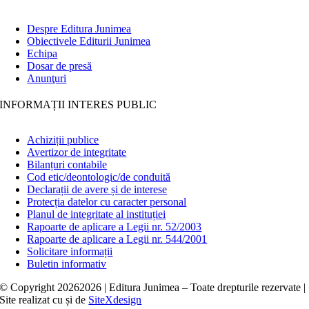
Despre Editura Junimea
Obiectivele Editurii Junimea
Echipa
Dosar de presă
Anunţuri
INFORMAȚII INTERES PUBLIC
Achiziții publice
Avertizor de integritate
Bilanțuri contabile
Cod etic/deontologic/de conduită
Declarații de avere și de interese
Protecția datelor cu caracter personal
Planul de integritate al instituției
Rapoarte de aplicare a Legii nr. 52/2003
Rapoarte de aplicare a Legii nr. 544/2001
Solicitare informații
Buletin informativ
© Copyright
20262026 | Editura Junimea – Toate drepturile rezervate |
Site realizat cu
și
de
SiteXdesign