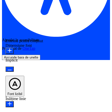
Ajustări la accesibilitate
Extensii pentru conținut
Dimensiune font
Propulsat de
OneTap
Ascunde bara de unelte
Implicit
Font lizibil
Înălțime linie