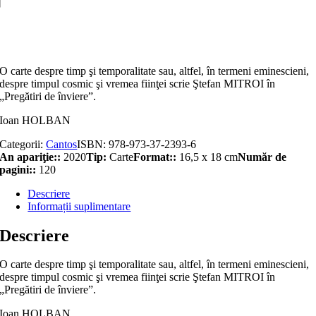
înviere
Adaugă în coș
O carte despre timp şi temporalitate sau, altfel, în termeni eminescieni,
despre timpul cosmic şi vremea fiinţei scrie Ştefan MITROI în
„Pregătiri de înviere”.
Ioan HOLBAN
Categorii:
Cantos
ISBN:
978-973-37-2393-6
An apariţie::
2020
Tip:
Carte
Format::
16,5 x 18 cm
Număr de
pagini::
120
Descriere
Informații suplimentare
Descriere
O carte despre timp şi temporalitate sau, altfel, în termeni eminescieni,
despre timpul cosmic şi vremea fiinţei scrie Ştefan MITROI în
„Pregătiri de înviere”.
Ioan HOLBAN