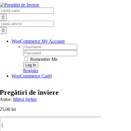
Skip
Search
to
for:
content
Search
for:
WooCommerce My Account
Username:
Password:
Remember Me
Register
WooCommerce Cart
0
Pregătiri de înviere
Autor:
Mitroi Ştefan
25,00
lei
Cantitate
Pregătiri
de