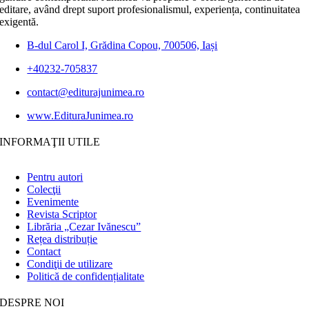
editare, având drept suport profesionalismul, experiența, continuitatea
exigentă.
B-dul Carol I, Grădina Copou, 700506, Iași
+40232-705837
contact@editurajunimea.ro
www.EdituraJunimea.ro
INFORMAŢII UTILE
Pentru autori
Colecţii
Evenimente
Revista Scriptor
Librăria „Cezar Ivănescu”
Rețea distribuție
Contact
Condiţii de utilizare
Politică de confidențialitate
DESPRE NOI