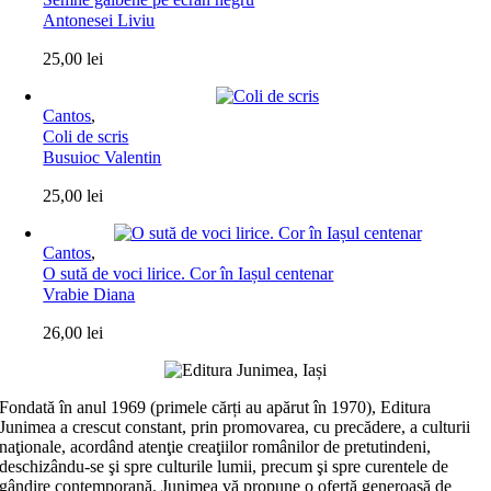
Antonesei Liviu
25,00
lei
Cantos
,
Coli de scris
Busuioc Valentin
25,00
lei
Cantos
,
O sută de voci lirice. Cor în Iașul centenar
Vrabie Diana
26,00
lei
Fondată în anul 1969 (primele cărți au apărut în 1970), Editura
Junimea a crescut constant, prin promovarea, cu precădere, a culturii
naţionale, acordând atenţie creaţiilor românilor de pretutindeni,
deschizându-se şi spre culturile lumii, precum şi spre curentele de
gândire contemporană. Junimea vă propune o ofertă generoasă de