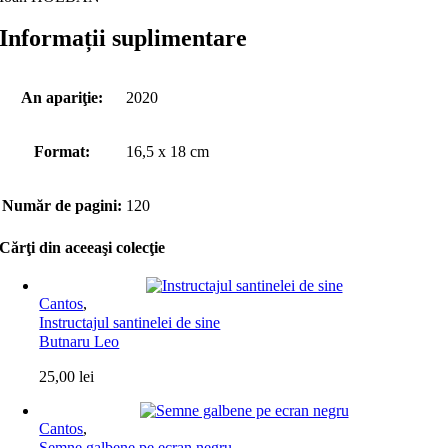
Informații suplimentare
An apariţie:
2020
Format:
16,5 x 18 cm
Număr de pagini:
120
Cărţi din aceeaşi colecţie
Cantos
,
Instructajul santinelei de sine
Butnaru Leo
25,00
lei
Cantos
,
Semne galbene pe ecran negru