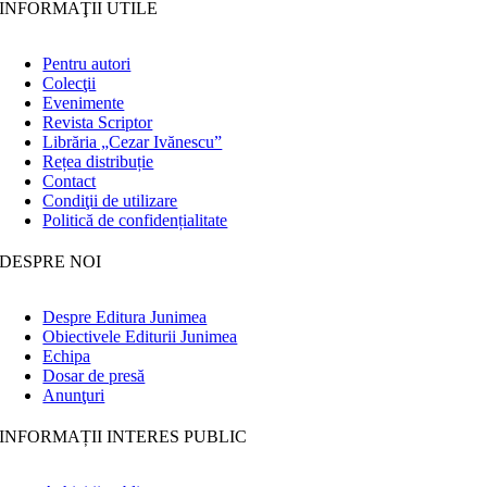
INFORMAŢII UTILE
Pentru autori
Colecţii
Evenimente
Revista Scriptor
Librăria „Cezar Ivănescu”
Rețea distribuție
Contact
Condiţii de utilizare
Politică de confidențialitate
DESPRE NOI
Despre Editura Junimea
Obiectivele Editurii Junimea
Echipa
Dosar de presă
Anunţuri
INFORMAȚII INTERES PUBLIC