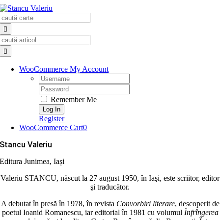
Skip
Search
to
for:
content
Search
for:
WooCommerce My Account
Username:
Password:
Remember Me
Register
WooCommerce Cart
0
Stancu Valeriu
Editura Junimea, Iași
Valeriu STANCU, născut la 27 august 1950, în Iaşi, este scriitor, editor
şi traducător.
A debutat în presă în 1978, în revista
Convorbiri literare
, descoperit de
poetul Ioanid Romanescu, iar editorial în 1981 cu volumul
Înfrîngerea