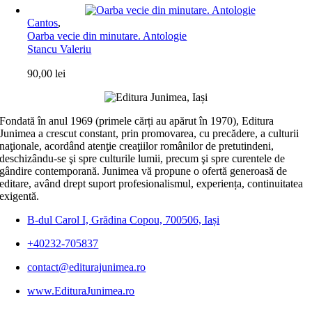
Cantos
,
Oarba vecie din minutare. Antologie
Stancu Valeriu
90,00
lei
Fondată în anul 1969 (primele cărți au apărut în 1970), Editura
Junimea a crescut constant, prin promovarea, cu precădere, a culturii
naţionale, acordând atenţie creaţiilor românilor de pretutindeni,
deschizându-se şi spre culturile lumii, precum şi spre curentele de
gândire contemporană. Junimea vă propune o ofertă generoasă de
editare, având drept suport profesionalismul, experiența, continuitatea
exigentă.
B-dul Carol I, Grădina Copou, 700506, Iași
+40232-705837
contact@editurajunimea.ro
www.EdituraJunimea.ro