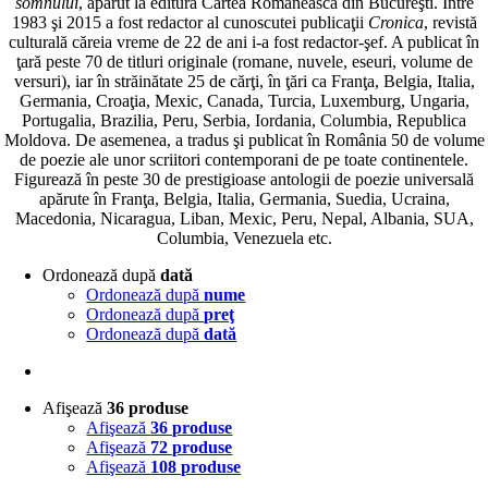
somnului
, apărut la editura Cartea Românească din Bucureşti. Între
1983 şi 2015 a fost redactor al cunoscutei publicaţii
Cronica
, revistă
culturală căreia vreme de 22 de ani i-a fost redactor-şef. A publicat în
ţară peste 70 de titluri originale (romane, nuvele, eseuri, volume de
versuri), iar în străinătate 25 de cărţi, în ţări ca Franţa, Belgia, Italia,
Germania, Croaţia, Mexic, Canada, Turcia, Luxemburg, Ungaria,
Portugalia, Brazilia, Peru, Serbia, Iordania, Columbia, Republica
Moldova. De asemenea, a tradus şi publicat în România 50 de volume
de poezie ale unor scriitori contemporani de pe toate continentele.
Figurează în peste 30 de prestigioase antologii de poezie universală
apărute în Franţa, Belgia, Italia, Germania, Suedia, Ucraina,
Macedonia, Nicaragua, Liban, Mexic, Peru, Nepal, Albania, SUA,
Columbia, Venezuela etc.
Ordonează după
dată
Ordonează după
nume
Ordonează după
preţ
Ordonează după
dată
Afişează
36 produse
Afişează
36 produse
Afişează
72 produse
Afişează
108 produse