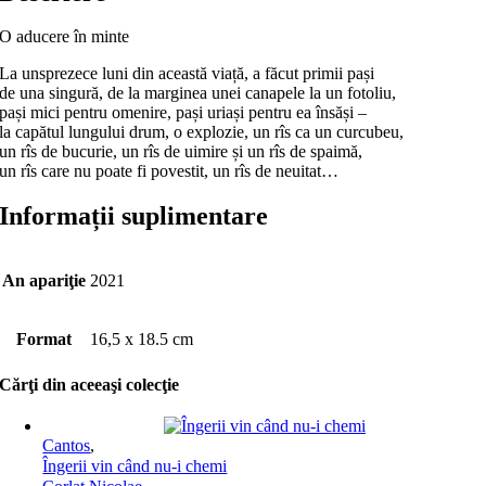
O aducere în minte
La unsprezece luni din această viață, a făcut primii pași
de una singură, de la marginea unei canapele la un fotoliu,
pași mici pentru omenire, pași uriași pentru ea însăși –
la capătul lungului drum, o explozie, un rîs ca un curcubeu,
un rîs de bucurie, un rîs de uimire și un rîs de spaimă,
un rîs care nu poate fi povestit, un rîs de neuitat…
Informații suplimentare
An apariţie
2021
Format
16,5 x 18.5 cm
Cărţi din aceeaşi colecţie
Cantos
,
Îngerii vin când nu-i chemi