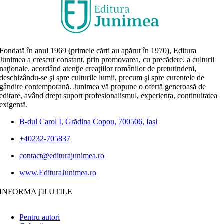
Fondată în anul 1969 (primele cărți au apărut în 1970), Editura
Junimea a crescut constant, prin promovarea, cu precădere, a culturii
naţionale, acordând atenţie creaţiilor românilor de pretutindeni,
deschizându-se şi spre culturile lumii, precum şi spre curentele de
gândire contemporană. Junimea vă propune o ofertă generoasă de
editare, având drept suport profesionalismul, experiența, continuitatea
exigentă.
B-dul Carol I, Grădina Copou, 700506, Iași
+40232-705837
contact@editurajunimea.ro
www.EdituraJunimea.ro
INFORMAŢII UTILE
Pentru autori