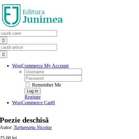
Skip
to
content
Search
for:
Search
for:
WooCommerce My Account
Username:
Password:
Remember Me
Register
WooCommerce Cart
0
Poezie deschisă
Autor:
Turtureanu Nicolae
25,00
lei