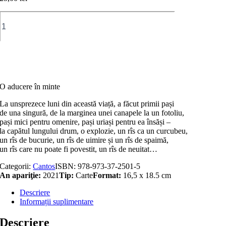
Cantitate
Poezie
deschisă
Adaugă în coș
O aducere în minte
La unsprezece luni din această viață, a făcut primii pași
de una singură, de la marginea unei canapele la un fotoliu,
pași mici pentru omenire, pași uriași pentru ea însăși –
la capătul lungului drum, o explozie, un rîs ca un curcubeu,
un rîs de bucurie, un rîs de uimire și un rîs de spaimă,
un rîs care nu poate fi povestit, un rîs de neuitat…
Categorii:
Cantos
ISBN:
978-973-37-2501-5
An apariţie:
2021
Tip:
Carte
Format:
16,5 x 18.5 cm
Descriere
Informații suplimentare
Descriere