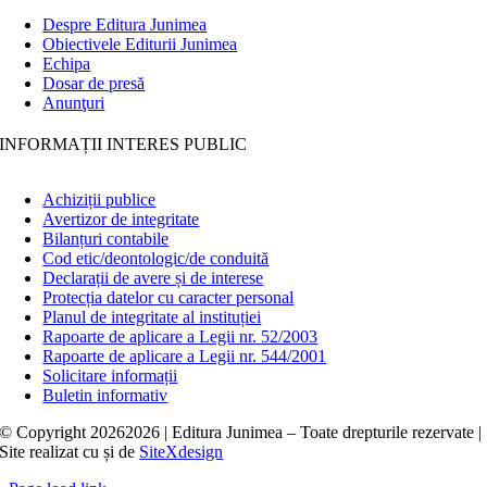
Despre Editura Junimea
Obiectivele Editurii Junimea
Echipa
Dosar de presă
Anunţuri
INFORMAȚII INTERES PUBLIC
Achiziții publice
Avertizor de integritate
Bilanțuri contabile
Cod etic/deontologic/de conduită
Declarații de avere și de interese
Protecția datelor cu caracter personal
Planul de integritate al instituției
Rapoarte de aplicare a Legii nr. 52/2003
Rapoarte de aplicare a Legii nr. 544/2001
Solicitare informații
Buletin informativ
© Copyright
20262026 | Editura Junimea – Toate drepturile rezervate |
Site realizat cu
și
de
SiteXdesign