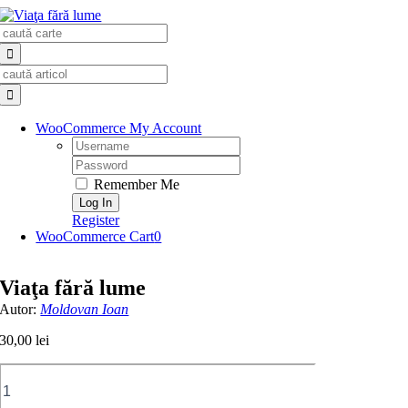
Skip
Search
to
for:
content
Search
for:
WooCommerce My Account
Username:
Password:
Remember Me
Register
WooCommerce Cart
0
Viaţa fără lume
Autor:
Moldovan Ioan
30,00
lei
Cantitate
Viaţa
fără