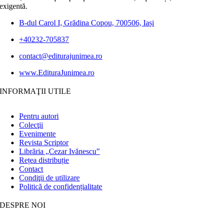
exigentă.
B-dul Carol I, Grădina Copou, 700506, Iași
+40232-705837
contact@editurajunimea.ro
www.EdituraJunimea.ro
INFORMAŢII UTILE
Pentru autori
Colecţii
Evenimente
Revista Scriptor
Librăria „Cezar Ivănescu”
Rețea distribuție
Contact
Condiţii de utilizare
Politică de confidențialitate
DESPRE NOI