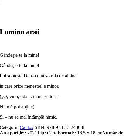
lume
Adaugă în coș
Lumina arsă
Gândește-te la mine!
Gândește-te la mine!
Îmi șoptește Dânsa dintr-o raia de albine
în care orice menestrel e minor.
(„O, vino, odată, măreț viitor!”
Nu mă pot abține)
Și – nu se mai întâmplă nimic.
Categorii:
Cantos
ISBN:
978-973-37-2430-8
An apariţie::
2021
Tip:
Carte
Format::
16,5 x 18 cm
Număr de