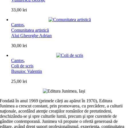
33,00
lei
Cantos
,
Comunitatea artistică
Alui Gheorghe Adrian
30,00
lei
Cantos
,
Coli de scris
Busuioc Valentin
25,00
lei
Fondată în anul 1969 (primele cărți au apărut în 1970), Editura
Junimea a crescut constant, prin promovarea, cu precădere, a culturii
naţionale, acordând atenţie creaţiilor românilor de pretutindeni,
deschizându-se şi spre culturile lumii, precum şi spre curentele de
gândire contemporană. Junimea vă propune o ofertă generoasă de
editare, având drept suport profesionalismul, experiența, continuitatea