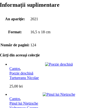
Informații suplimentare
An apariţie:
2021
Format:
16,5 x 18 cm
Număr de pagini:
124
Cărţi din aceeaşi colecţie
Cantos
,
Poezie deschisă
Turtureanu Nicolae
25,00
lei
Cantos
,
Pinul lui Nietzsche
Vulturescu George