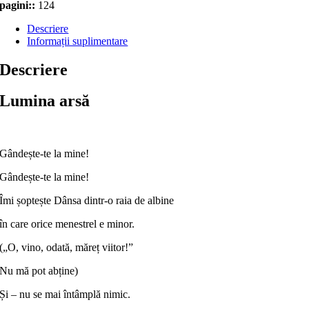
pagini::
124
Descriere
Informații suplimentare
Descriere
Lumina arsă
Gândește-te la mine!
Gândește-te la mine!
Îmi șoptește Dânsa dintr-o raia de albine
în care orice menestrel e minor.
(„O, vino, odată, măreț viitor!”
Nu mă pot abține)
Și – nu se mai întâmplă nimic.