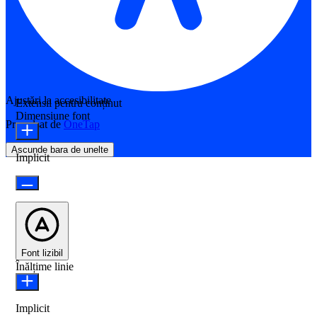
Ajustări la accesibilitate
Extensii pentru conținut
Dimensiune font
Propulsat de
OneTap
Ascunde bara de unelte
Implicit
Font lizibil
Înălțime linie
Implicit