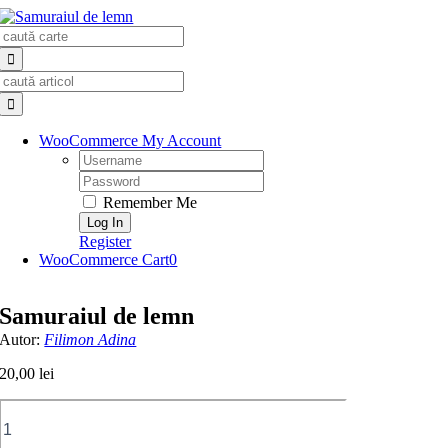
Skip
Search
to
for:
content
Search
for:
WooCommerce My Account
Username:
Password:
Remember Me
Register
WooCommerce Cart
0
Samuraiul de lemn
Autor:
Filimon Adina
20,00
lei
Cantitate
Samuraiul
de