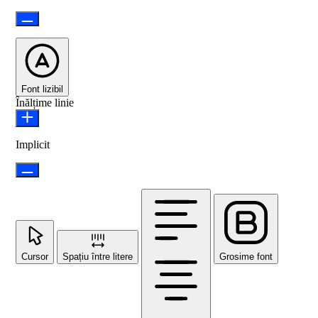
Font lizibil
Înălțime linie
Implicit
Cursor
Spațiu între litere
Grosime font