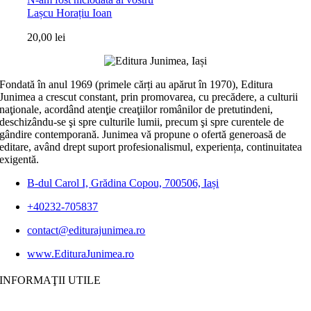
Lașcu Horațiu Ioan
20,00
lei
Fondată în anul 1969 (primele cărți au apărut în 1970), Editura
Junimea a crescut constant, prin promovarea, cu precădere, a culturii
naţionale, acordând atenţie creaţiilor românilor de pretutindeni,
deschizându-se şi spre culturile lumii, precum şi spre curentele de
gândire contemporană. Junimea vă propune o ofertă generoasă de
editare, având drept suport profesionalismul, experiența, continuitatea
exigentă.
B-dul Carol I, Grădina Copou, 700506, Iași
+40232-705837
contact@editurajunimea.ro
www.EdituraJunimea.ro
INFORMAŢII UTILE