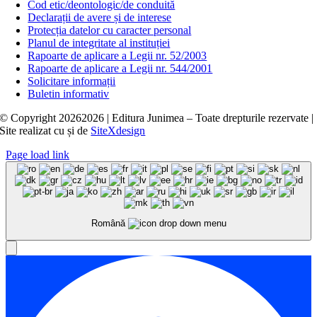
Cod etic/deontologic/de conduită
Declarații de avere și de interese
Protecția datelor cu caracter personal
Planul de integritate al instituției
Rapoarte de aplicare a Legii nr. 52/2003
Rapoarte de aplicare a Legii nr. 544/2001
Solicitare informații
Buletin informativ
© Copyright
20262026 | Editura Junimea – Toate drepturile rezervate |
Site realizat cu
și
de
SiteXdesign
Page load link
Română