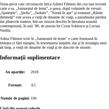
Tema-pivot care circumscrie lirica Adinei Filimon din cea mai recentă
carte a sa, „Samuraiul de lemn”, a şasea, după volumele de versuri
„Spaimele”, „Ştefia”, „Sedativ”, ”Nuntă în ape” şi romanul „Rănile
dimineţii” este aceea a vieţii de dinainte de viaţă, a paradisului pierdut
din pîntecele matern, într-un orizont deschis în literatura noastră
contemporană, în anii ’80, de poezia lui Cezar Ivănescu şi Lucian
Vasiliu.
Adina Filimon scrie în „Samuraiul de lemn” o carte frumoasă în
tristeţea ei fără margini, în resemnarea surpării, dar şi în nostalgia unui
alt timp, a vieţii de dinainte de viaţă şi de dincolo de moarte.
Informații suplimentare
An apariţie:
2018
Format:
A5
Număr de pagini:
106
Cărţi din aceeaşi colecţie