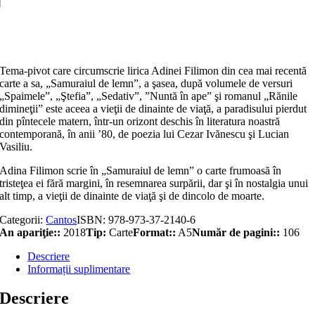
lemn
Adaugă în coș
Tema-pivot care circumscrie lirica Adinei Filimon din cea mai recentă
carte a sa, „Samuraiul de lemn”, a şasea, după volumele de versuri
„Spaimele”, „Ştefia”, „Sedativ”, ”Nuntă în ape” şi romanul „Rănile
dimineţii” este aceea a vieţii de dinainte de viaţă, a paradisului pierdut
din pîntecele matern, într-un orizont deschis în literatura noastră
contemporană, în anii ’80, de poezia lui Cezar Ivănescu şi Lucian
Vasiliu.
Adina Filimon scrie în „Samuraiul de lemn” o carte frumoasă în
tristeţea ei fără margini, în resemnarea surpării, dar şi în nostalgia unui
alt timp, a vieţii de dinainte de viaţă şi de dincolo de moarte.
Categorii:
Cantos
ISBN:
978-973-37-2140-6
An apariţie::
2018
Tip:
Carte
Format::
A5
Număr de pagini::
106
Descriere
Informații suplimentare
Descriere