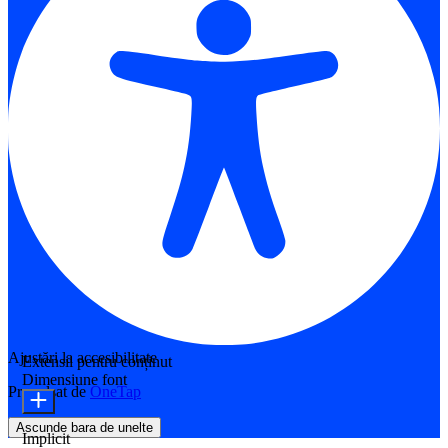
Ajustări la accesibilitate
Extensii pentru conținut
Dimensiune font
Propulsat de
OneTap
Ascunde bara de unelte
Implicit