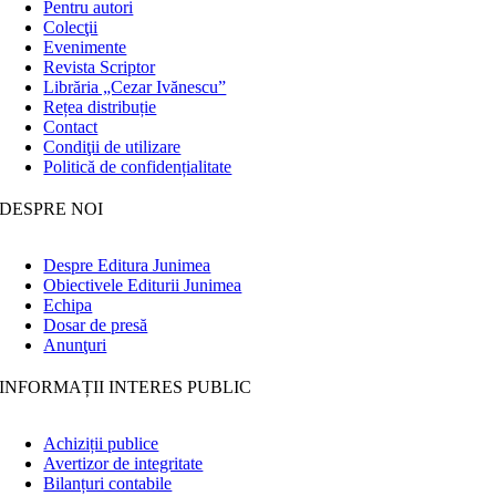
Pentru autori
Colecţii
Evenimente
Revista Scriptor
Librăria „Cezar Ivănescu”
Rețea distribuție
Contact
Condiţii de utilizare
Politică de confidențialitate
DESPRE NOI
Despre Editura Junimea
Obiectivele Editurii Junimea
Echipa
Dosar de presă
Anunţuri
INFORMAȚII INTERES PUBLIC
Achiziții publice
Avertizor de integritate
Bilanțuri contabile