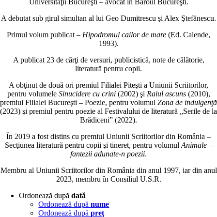
Universităţii Bucureşti – avocat în Baroul Bucureşti.
A debutat sub girul simultan al lui Geo Dumitrescu şi Alex Ştefănescu.
Primul volum publicat –
Hipodromul cailor de mare
(Ed. Calende,
1993).
A publicat 23 de cărţi de versuri, publicistică, note de călătorie,
literatură pentru copii.
A obţinut de două ori premiul Filialei Piteşti a Uniunii Scriitorilor,
pentru volumele
Sinucidere cu crini
(2002) şi
Raiul ascuns
(2010),
premiul Filialei Bucureşti – Poezie, pentru volumul
Zona de indulgenţă
(2023) şi premiul pentru poezie al Festivalului de literatură „Serile de la
Brădiceni” (2022).
În 2019 a fost distins cu premiul Uniunii Scriitorilor din România –
Secţiunea literatură pentru copii şi tineret, pentru volumul
Animale –
fantezii adunate-n poezii
.
Membru al Uniunii Scriitorilor din România din anul 1997, iar din anul
2023, membru în Consiliul U.S.R.
Ordonează după
dată
Ordonează după
nume
Ordonează după
preţ