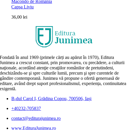
Macondo de România
Capşa Liviu
36,00
lei
Fondată în anul 1969 (primele cărți au apărut în 1970), Editura
Junimea a crescut constant, prin promovarea, cu precădere, a culturii
naţionale, acordând atenţie creaţiilor românilor de pretutindeni,
deschizându-se şi spre culturile lumii, precum şi spre curentele de
gândire contemporană. Junimea vă propune o ofertă generoasă de
editare, având drept suport profesionalismul, experiența, continuitatea
exigentă.
B-dul Carol I, Grădina Copou, 700506, Iași
+40232-705837
contact@editurajunimea.ro
www.EdituraJunimea.ro