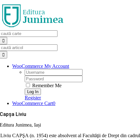
Skip
to
content
Search
for:
Search
for:
WooCommerce My Account
Username:
Password:
Remember Me
Register
WooCommerce Cart
0
Capşa Liviu
Editura Junimea, Iași
Liviu CAPŞA (n. 1954) este absolvent al Facultăţii de Drept din cadrul