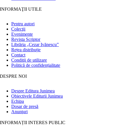
INFORMAŢII UTILE
Pentru autori
Colecţii
Evenimente
Revista Scriptor
Librăria „Cezar Ivănescu”
Rețea distribuție
Contact
Condiţii de utilizare
Politică de confidențialitate
DESPRE NOI
Despre Editura Junimea
Obiectivele Editurii Junimea
Echipa
Dosar de presă
Anunţuri
INFORMAȚII INTERES PUBLIC