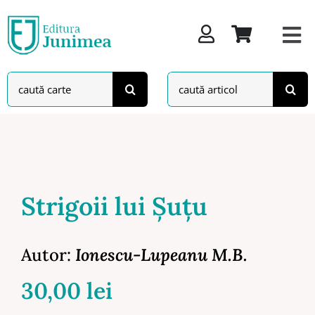
Skip
to
content
Search
Search
for:
for:
Strigoii lui Şuţu
Autor:
Ionescu-Lupeanu M.B.
30,00
lei