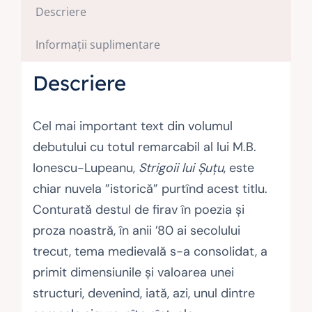
Descriere
Informații suplimentare
Descriere
Cel mai important text din volumul
debutului cu totul remarcabil al lui M.B.
Ionescu-Lupeanu,
Strigoii lui Șuțu
, este
chiar nuvela ”istorică” purtînd acest titlu.
Conturată destul de firav în poezia şi
proza noastră, în anii ’80 ai secolului
trecut, tema medievală s-a consolidat, a
primit dimensiunile şi valoarea unei
structuri, de­venind, iată, azi, unul dintre