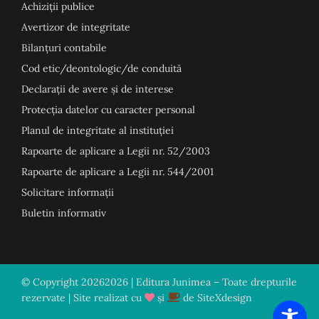
Achiziții publice
Avertizor de integritate
Bilanțuri contabile
Cod etic/deontologic/de conduită
Declarații de avere și de interese
Protecția datelor cu caracter personal
Planul de integritate al instituției
Rapoarte de aplicare a Legii nr. 52/2003
Rapoarte de aplicare a Legii nr. 544/2001
Solicitare informații
Buletin informativ
© Copyright
20262026 | Editura Junimea – Toate drepturile
rezervate | Site realizat cu
și
de
SiteXdesign