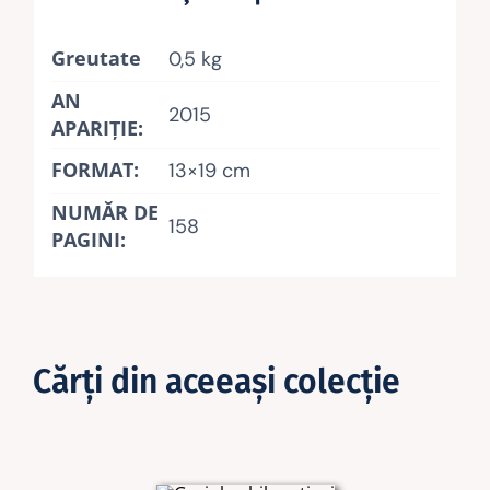
Greutate
0,5 kg
AN
2015
APARIŢIE:
FORMAT:
13×19 cm
NUMĂR DE
158
PAGINI:
Cărţi din aceeaşi colecţie