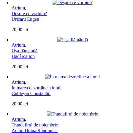
Atrium
,
Despre ce vorbim?
Uricaru Eugen
20,00
lei
Atrium
,
Uşa flămândă
Hadârcă Ion
20,00
lei
Atrium
,
În marea dezordine a lumii
Cubleşan Constantin
20,00
lei
Atrium
,
Trandafirul de noiembrie
Anton Doina Rândunica