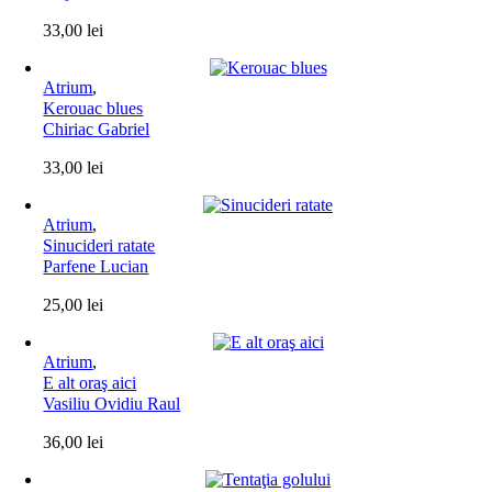
33,00
lei
Atrium
,
Kerouac blues
Chiriac Gabriel
33,00
lei
Atrium
,
Sinucideri ratate
Parfene Lucian
25,00
lei
Atrium
,
E alt oraş aici
Vasiliu Ovidiu Raul
36,00
lei