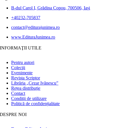
B-dul Carol I, Grădina Copou, 700506, Iași
+40232-705837
contact@editurajunimea.ro
www.EdituraJunimea.ro
INFORMAŢII UTILE
Pentru autori
Colecţii
Evenimente
Revista Scriptor
Librăria „Cezar Ivănescu”
Rețea distribuție
Contact
Condiţii de utilizare
Politică de confidențialitate
DESPRE NOI