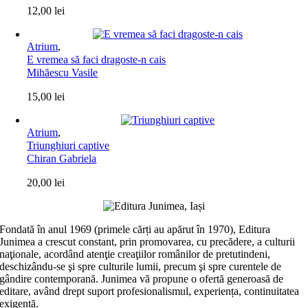
12,00
lei
Atrium
,
E vremea să faci dragoste-n cais
Mihăescu Vasile
15,00
lei
Atrium
,
Triunghiuri captive
Chiran Gabriela
20,00
lei
Fondată în anul 1969 (primele cărți au apărut în 1970), Editura
Junimea a crescut constant, prin promovarea, cu precădere, a culturii
naţionale, acordând atenţie creaţiilor românilor de pretutindeni,
deschizându-se şi spre culturile lumii, precum şi spre curentele de
gândire contemporană. Junimea vă propune o ofertă generoasă de
editare, având drept suport profesionalismul, experiența, continuitatea
exigentă.