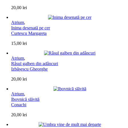
20,00
lei
Atrium
,
Inima desenată pe cer
Curtescu Margareta
15,00
lei
Atrium
,
Râsul galben din adâncuri
Izbășescu Gheorghe
20,00
lei
Atrium
,
Ibovnică slăvită
Conachi
20,00
lei