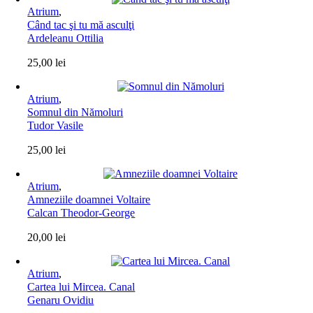
Atrium
,
Când tac şi tu mă asculţi
Ardeleanu Ottilia
25,00
lei
Atrium
,
Somnul din Nămoluri
Tudor Vasile
25,00
lei
Atrium
,
Amneziile doamnei Voltaire
Calcan Theodor-George
20,00
lei
Atrium
,
Cartea lui Mircea. Canal
Genaru Ovidiu