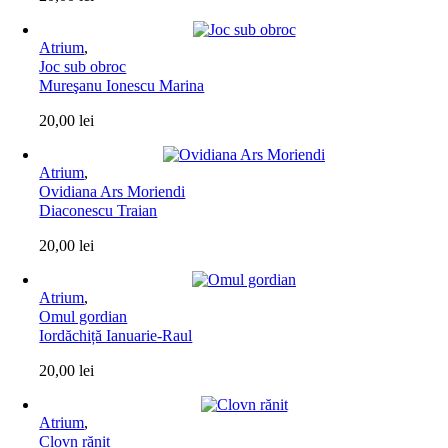
Atrium
,
Joc sub obroc
Mureşanu Ionescu Marina
20,00
lei
Atrium
,
Ovidiana Ars Moriendi
Diaconescu Traian
20,00
lei
Atrium
,
Omul gordian
Iordăchiță Ianuarie-Raul
20,00
lei
Atrium
,
Clovn rănit