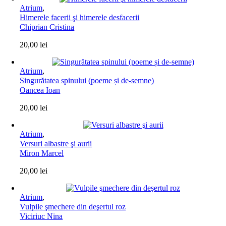
Atrium
,
Himerele facerii şi himerele desfacerii
Chiprian Cristina
20,00
lei
Atrium
,
Singurătatea spinului (poeme și de-semne)
Oancea Ioan
20,00
lei
Atrium
,
Versuri albastre şi aurii
Miron Marcel
20,00
lei
Atrium
,
Vulpile şmechere din deşertul roz
Viciriuc Nina