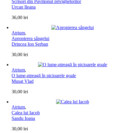
Scrisori din Pavilionul privighetorilor
Urcan Ileana
36,00
lei
Atrium
,
Apropierea sângelui
Drincea Ion Şerban
30,00
lei
Atrium
,
O lume-ntreagă în picioarele goale
Muşat Vlad
30,00
lei
Atrium
,
Calea lui Iacob
Sandu Ioana
30,00
lei