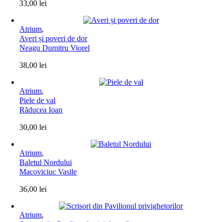
33,00
lei
Atrium
,
Averi și poveri de dor
Neagu Dumitru Viorel
38,00
lei
Atrium
,
Piele de val
Răducea Ioan
30,00
lei
Atrium
,
Baletul Nordului
Macoviciuc Vasile
36,00
lei
Atrium
,