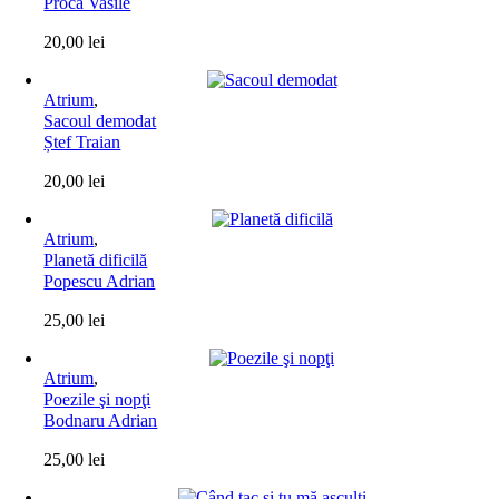
Proca Vasile
20,00
lei
Atrium
,
Sacoul demodat
Ștef Traian
20,00
lei
Atrium
,
Planetă dificilă
Popescu Adrian
25,00
lei
Atrium
,
Poezile şi nopţi
Bodnaru Adrian
25,00
lei