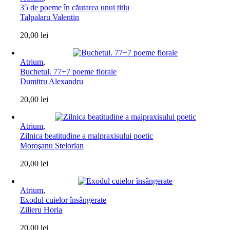
35 de poeme în căutarea unui titlu
Talpalaru Valentin
20,00
lei
Atrium
,
Buchetul. 77+7 poeme florale
Dumitru Alexandru
20,00
lei
Atrium
,
Zilnica beatitudine a malpraxisului poetic
Moroşanu Stelorian
20,00
lei
Atrium
,
Exodul cuielor însângerate
Zilieru Horia
20,00
lei