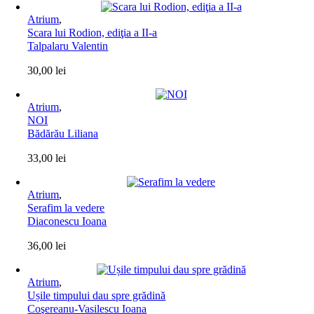
Atrium
,
Scara lui Rodion, ediţia a II-a
Talpalaru Valentin
30,00
lei
Atrium
,
NOI
Bădărău Liliana
33,00
lei
Atrium
,
Serafim la vedere
Diaconescu Ioana
36,00
lei
Atrium
,
Ușile timpului dau spre grădină
Coşereanu-Vasilescu Ioana