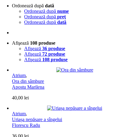
Ordonează după
dată
Ordonează după
nume
Ordonează după
preţ
Ordonează după
dată
Afişează
108 produse
Afişează
36 produse
Afişează
72 produse
Afişează
108 produse
Atrium
,
Ora din sâmbure
Apostu Marilena
40,00
lei
Atrium
,
Uriașa nepăsare a sîngelui
Florescu Radu
36,00
lei