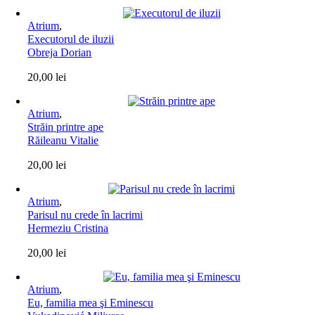
Atrium
,
Executorul de iluzii
Obreja Dorian
20,00
lei
Atrium
,
Străin printre ape
Răileanu Vitalie
20,00
lei
Atrium
,
Parisul nu crede în lacrimi
Hermeziu Cristina
20,00
lei
Atrium
,
Eu, familia mea şi Eminescu