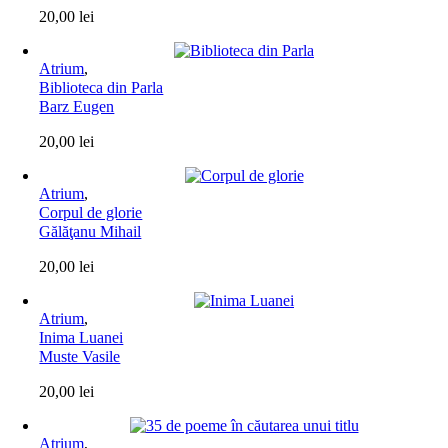
20,00
lei
Atrium
,
Biblioteca din Parla
Barz Eugen
20,00
lei
Atrium
,
Corpul de glorie
Gălăţanu Mihail
20,00
lei
Atrium
,
Inima Luanei
Muste Vasile
20,00
lei
Atrium
,