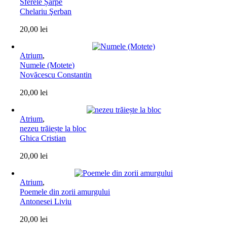
Sferele Șarpe
Chelariu Şerban
20,00
lei
Atrium
,
Numele (Motete)
Novăcescu Constantin
20,00
lei
Atrium
,
nezeu trăiește la bloc
Ghica Cristian
20,00
lei
Atrium
,
Poemele din zorii amurgului
Antonesei Liviu
20,00
lei