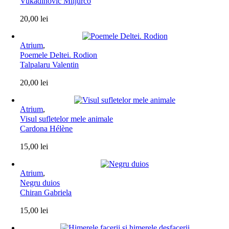
Vukadinović Miljurco
20,00
lei
Atrium
,
Poemele Deltei. Rodion
Talpalaru Valentin
20,00
lei
Atrium
,
Visul sufletelor mele animale
Cardona Hélène
15,00
lei
Atrium
,
Negru duios
Chiran Gabriela
15,00
lei