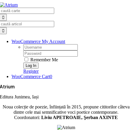
Skip
Search
to
for:
content
Search
for:
WooCommerce My Account
Username:
Password:
Remember Me
Register
WooCommerce Cart
0
Atrium
Editura Junimea, Iași
Noua colecție de poezie, înființată în 2015, propune cititorilor câteva
dintre cele mai semnificative voci poetice contemporane.
Coordonatori:
Liviu APETROAIE
, Şerban AXINTE