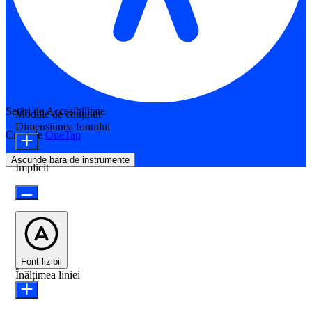
Setări de Accesibilitate
Module de conținut
Dimensiunea fontului
Creat de
OneTap
Ascunde bara de instrumente
Implicit
Font lizibil
Înălțimea liniei