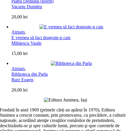
Piatra Dediului (poem)
Vacariu Dumitru
20,00
lei
Atrium
,
E vremea să faci dragoste-n cais
Mihăescu Vasile
15,00
lei
Atrium
,
Biblioteca din Parla
Barz Eugen
20,00
lei
Fondată în anul 1969 (primele cărți au apărut în 1970), Editura
Junimea a crescut constant, prin promovarea, cu precădere, a culturii
naţionale, acordând atenţie creaţiilor românilor de pretutindeni,
deschizându-se şi spre culturile lumii, precum şi spre curentele de
gândire contemporană. Junimea vă propune o ofertă generoasă de