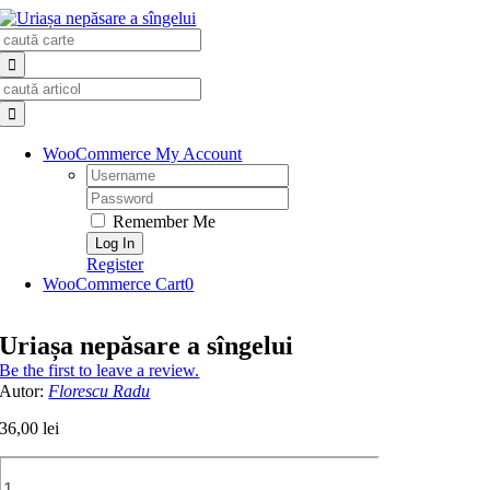
Skip
Search
to
for:
content
Search
for:
WooCommerce My Account
Username:
Password:
Remember Me
Register
WooCommerce Cart
0
Uriașa nepăsare a sîngelui
Be the first to leave a review.
Autor:
Florescu Radu
36,00
lei
Cantitate
Uriașa