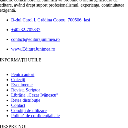
editare, având drept suport profesionalismul, experiența, continuitatea
exigentă.
B-dul Carol I, Grădina Copou, 700506, Iași
+40232-705837
contact@editurajunimea.ro
www.EdituraJunimea.ro
INFORMAŢII UTILE
Pentru autori
Colecţii
Evenimente
Revista Scriptor
Librăria „Cezar Ivănescu”
Rețea distribuție
Contact
Condiţii de utilizare
Politică de confidențialitate
DESPRE NOI