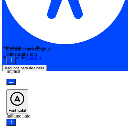
Ajustări la accesibilitate
Extensii pentru conținut
Dimensiune font
Propulsat de
OneTap
Ascunde bara de unelte
Implicit
Font lizibil
Înălțime linie