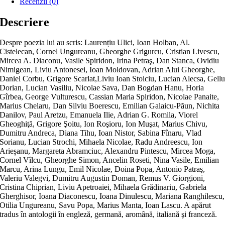
Recenzii (0)
Descriere
Despre poezia lui au scris: Laurențiu Ulici, Ioan Holban, Al.
Cistelecan, Cornel Ungureanu, Gheorghe Grigurcu, Cristian Livescu,
Mircea A. Diaconu, Vasile Spiridon, Irina Petraş, Dan Stanca, Ovidiu
Nimigean, Liviu Antonesei, Ioan Moldovan, Adrian Alui Gheorghe,
Daniel Corbu, Grigore Scarlat,Liviu Ioan Stoiciu, Lucian Alecsa, Gell
Dorian, Lucian Vasiliu, Nicolae Sava, Dan Bogdan Hanu, Horia
Gîrbea, George Vulturescu, Cassian Maria Spiridon, Nicolae Panaite,
Marius Chelaru, Dan Silviu Boerescu, Emilian Galaicu‐Păun, Nichita
Danilov, Paul Aretzu, Emanuela Ilie, Adrian G. Romila, Viorel
Gheoghiţă, Grigore Şoitu, Ion Roşioru, Ion Muşat, Marius Chivu,
Dumitru Andreca, Diana Tihu, Ioan Nistor, Sabina Fînaru, Vlad
Sorianu, Lucian Strochi, Mihaela Nicolae, Radu Andreescu, Ion
Arieșanu, Margareta Abramciuc, Alexandru Pintescu, Mircea Moga,
Cornel Vîlcu, Gheorghe Simon, Ancelin Roseti, Nina Vasile, Emilian
Marcu, Arina Lungu, Emil Nicolae, Doina Popa, Antonio Patraş,
Valeriu Valegvi, Dumitru Augustin Doman, Remus V. Giorgioni,
Cristina Chiprian, Liviu Apetroaiei, Mihaela Grădinariu, Gabriela
Gherghisor, Ioana Diaconescu, Ioana Dinulescu, Mariana Ranghilescu,
Otilia Ungureanu, Savu Popa, Marius Manta, Ioan Lascu. A apărut
tradus în antologii în engleză, germană, aromână, italiană şi franceză.