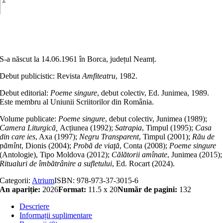
nepăsare
a
sîngelui
Adaugă în coș
S‐a născut la 14.06.1961 în Borca, județul Neamț.
Debut publicistic: Revista
Amfiteatru
, 1982.
Debut editorial:
Poeme singure
, debut colectiv, Ed. Junimea, 1989.
Este membru al Uniunii Scriitorilor din România.
Volume publicate:
Poeme singure
, debut colectiv, Junimea (1989);
Camera Liturgică,
Acțiunea (1992);
Satrapia
, Timpul (1995);
Casa
din care ies
, Axa (1997);
Negru Transparent
, Timpul (2001);
Rău de
pămînt
, Dionis (2004);
Probă de viaţă
, Conta (2008);
Poeme singure
(Antologie), Tipo Moldova (2012);
Călătorii amînate
, Junimea (2015);
Ritualuri de îmbătrânire a sufletului
, Ed. Rocart (2024).
Categorii:
Atrium
ISBN:
978-973-37-3015-6
An apariție:
2026
Format:
11.5 x 20
Număr de pagini:
132
Descriere
Informații suplimentare