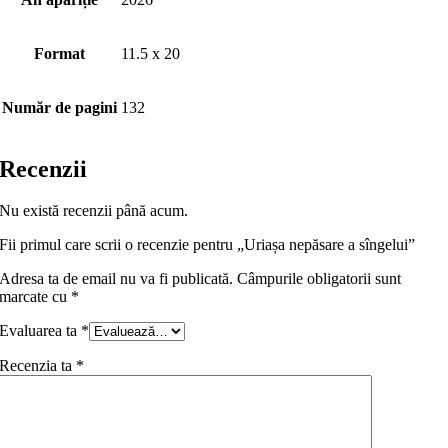
Format
11.5 x 20
Număr de pagini
132
Recenzii
Nu există recenzii până acum.
Fii primul care scrii o recenzie pentru „Uriașa nepăsare a sîngelui”
Adresa ta de email nu va fi publicată.
Câmpurile obligatorii sunt
marcate cu
*
Evaluarea ta
*
Recenzia ta
*