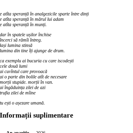
e atîta speranță în analgezicile sparte între dinți
e atîta speranță în mărul lui adam
e atîta speranță în munți.
dar în spatele ușilor închise
încerci să rămîi întreg.
lași lumina stinsă
lumina din tine îți ajunge de drum.
ca exemplu ai bucuria cu care iscodești
cele două lumi
ai cuvîntul care provoacă
ai o parte din bolile atît de necesare
morții stupide. morții în van.
ai îngăduința zilei de azi
trufia zilei de mîine
tu ești o așezare umană.
Informații suplimentare
An apariție
2026