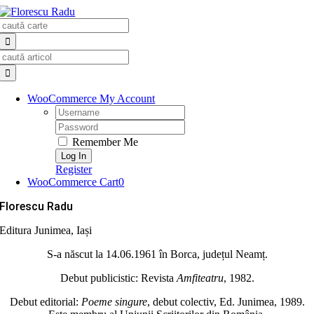
Skip
Search
to
for:
content
Search
for:
WooCommerce My Account
Username:
Password:
Remember Me
Register
WooCommerce Cart
0
Florescu Radu
Editura Junimea, Iași
S‐a născut la 14.06.1961 în Borca, județul Neamț.
Debut publicistic: Revista
Amfiteatru
, 1982.
Debut editorial:
Poeme singure
, debut colectiv, Ed. Junimea, 1989.