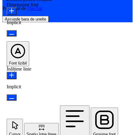
Dimensiune font
Propulsat de
OneTap
Ascunde bara de unelte
Implicit
Font lizibil
Înălțime linie
Implicit
Cursor
Spațiu între litere
Grosime font