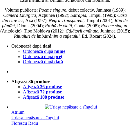
Este membru al Uniunii Scriitorilor din România.
Volume publicate:
Poeme singure
, debut colectiv, Junimea (1989);
Camera Liturgică,
Acțiunea (1992);
Satrapia
, Timpul (1995);
Casa
din care ies
, Axa (1997);
Negru Transparent
, Timpul (2001);
Rău de
pămînt
, Dionis (2004);
Probă de viaţă
, Conta (2008);
Poeme singure
(Antologie), Tipo Moldova (2012);
Călătorii amînate
, Junimea (2015);
Ritualuri de îmbătrânire a sufletului
, Ed. Rocart (2024).
Ordonează după
dată
Ordonează după
nume
Ordonează după
preţ
Ordonează după
dată
Afişează
36 produse
Afişează
36 produse
Afişează
72 produse
Afişează
108 produse
Atrium
,
Uriașa nepăsare a sîngelui
Florescu Radu