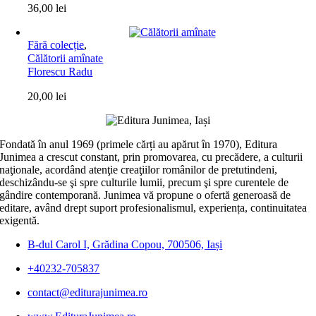
36,00
lei
Fără colecție
,
Călătorii amînate
Florescu Radu
20,00
lei
Fondată în anul 1969 (primele cărți au apărut în 1970), Editura
Junimea a crescut constant, prin promovarea, cu precădere, a culturii
naţionale, acordând atenţie creaţiilor românilor de pretutindeni,
deschizându-se şi spre culturile lumii, precum şi spre curentele de
gândire contemporană. Junimea vă propune o ofertă generoasă de
editare, având drept suport profesionalismul, experiența, continuitatea
exigentă.
B-dul Carol I, Grădina Copou, 700506, Iași
+40232-705837
contact@editurajunimea.ro