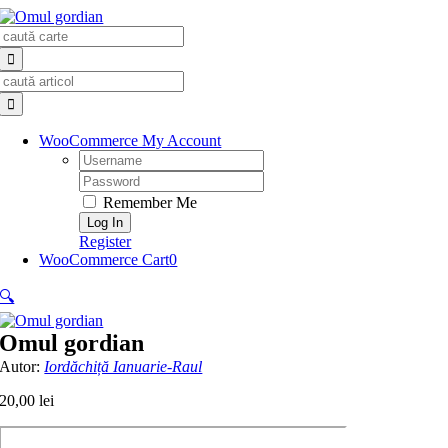
Skip
Search
to
for:
content
Search
for:
WooCommerce My Account
Username:
Password:
Remember Me
Register
WooCommerce Cart
0
🔍
Omul gordian
Autor:
Iordăchiță Ianuarie-Raul
20,00
lei
Cantitate