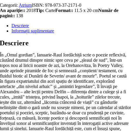
Categorii:
Atrium
ISBN:
978-973-37-2171-0
An apariţie::
2018
Tip:
Carte
Format::
11.5 x 20 cm
Număr de
pagini::
138
Descriere
Informații suplimentare
Descriere
În „Omul gordian”, Ianuarie-Raul Iordăchiță scrie o poezie reflexivă,
căutând drumul dinspre nimic spre ceva pe „șleaul de sud”, într-un
topos nou al liricii noastre de azi, la Orehanovitza, în Poetry Valley,
unde aprinde piramide de foc și semnează „conștient/ testament, cu
fluidul biotic al Dunării de Severin/ avant de mourir”. Poetul se caută
în figura expatriatului din acel spațiu de identificare, explorând
artefacte „din nivelul arhaic” și „amintiri legendare”, îl învață pe
Alexandru – alte lecții pentru Delfin – diferența dintre a culege și a fi
cules, „imită” tristețea, privind înapoi, la „hoiturile” zilelor trecute,
ieșite din uz, alternând „lăcomia crâncenă de viață” cu gândurile
neliniștite dintr-o gară unde nu sosește nimeni, pe un calendar al stărilo
poetului și poeziei, sceptic, bazându-se doar cu prudență pe cuvinte,
forțează, cu măsură, licențe poetice și descoperă semnificații noi în
învelișul sonor al semnificanților inventați în interogații active adresate
lumii și sinelui. Ianuarie-Raul Iordăchiță este, cum el însuși spune,