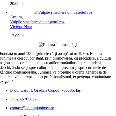
20,00
lei
Atrium
,
Vulpile şmechere din deşertul roz
Viciriuc Nina
12,00
lei
Fondată în anul 1969 (primele cărți au apărut în 1970), Editura
Junimea a crescut constant, prin promovarea, cu precădere, a culturii
naţionale, acordând atenţie creaţiilor românilor de pretutindeni,
deschizându-se şi spre culturile lumii, precum şi spre curentele de
gândire contemporană. Junimea vă propune o ofertă generoasă de
editare, având drept suport profesionalismul, experiența, continuitatea
exigentă.
B-dul Carol I, Grădina Copou, 700506, Iași
+40232-705837
contact@editurajunimea.ro