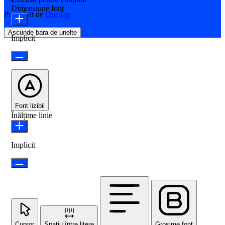
Dimensiune font
Propulsat de
OneTap
Ascunde bara de unelte
Implicit
Font lizibil
Înălțime linie
Implicit
Cursor
Spațiu între litere
Grosime font