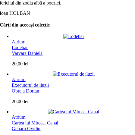
fericitul din zodia albă a poeziei.
Ioan HOLBAN
Cărţi din aceeaşi colecţie
Atrium
,
Lodebar
Varvara Daniela
20,00
lei
Atrium
,
Executorul de iluzii
Obreja Dorian
20,00
lei
Atrium
,
Cartea lui Mircea. Canal
Genaru Ovidiu