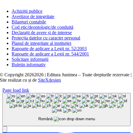
Achiziții publice
Avertizor de integritate
Bilanțuri contabile
Cod etic/deontologic/de conduită
Declarații de avere și de interese
Protecția datelor cu caracter personal
Planul de integritate al instituției
Rapoarte de aplicare a Legii nr. 52/2003
Rapoarte de aplicare a Legii nr. 544/2001
Solicitare informații
Buletin informativ
© Copyright
20262026 | Editura Junimea – Toate drepturile rezervate |
Site realizat cu
și
de
SiteXdesign
Page load link
Română