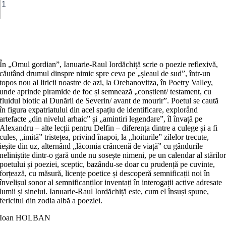
Omul
gordian
Adaugă în coș
În „Omul gordian”, Ianuarie-Raul Iordăchiță scrie o poezie reflexivă,
căutând drumul dinspre nimic spre ceva pe „șleaul de sud”, într-un
topos nou al liricii noastre de azi, la Orehanovitza, în Poetry Valley,
unde aprinde piramide de foc și semnează „conștient/ testament, cu
fluidul biotic al Dunării de Severin/ avant de mourir”. Poetul se caută
în figura expatriatului din acel spațiu de identificare, explorând
artefacte „din nivelul arhaic” și „amintiri legendare”, îl învață pe
Alexandru – alte lecții pentru Delfin – diferența dintre a culege și a fi
cules, „imită” tristețea, privind înapoi, la „hoiturile” zilelor trecute,
ieșite din uz, alternând „lăcomia crâncenă de viață” cu gândurile
neliniștite dintr-o gară unde nu sosește nimeni, pe un calendar al stărilo
poetului și poeziei, sceptic, bazându-se doar cu prudență pe cuvinte,
forțează, cu măsură, licențe poetice și descoperă semnificații noi în
învelișul sonor al semnificanților inventați în interogații active adresate
lumii și sinelui. Ianuarie-Raul Iordăchiță este, cum el însuși spune,
fericitul din zodia albă a poeziei.
Ioan HOLBAN