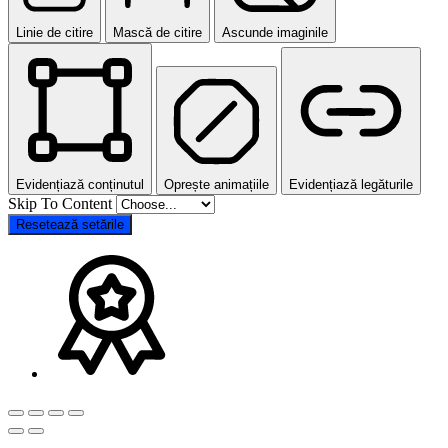
Linie de citire
Mască de citire
Ascunde imaginile
Evidențiază conținutul
Oprește animațiile
Evidențiază legăturile
Skip To Content
Resetează setările
Go