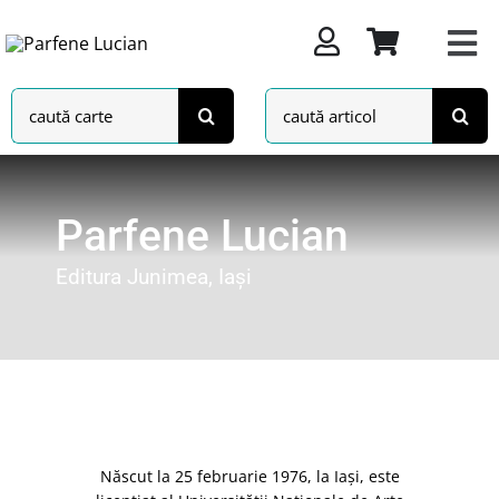
Skip
to
content
Search
Search
for:
for:
Parfene Lucian
Editura Junimea, Iași
Născut la 25 februarie 1976, la Iaşi, este