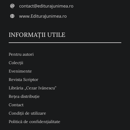
contact@editurajunimea.ro
www.EdituraJunimea.ro
INFORMAŢII UTILE
Pentru autori
Colecţii
Evenimente
Revista Scriptor
Librăria „Cezar Ivănescu”
Rețea distribuție
Contact
Condiţii de utilizare
Politică de confidențialitate