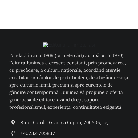
Fondată în anul 1969 (primele cărți au apărut în 1970),
Editura Junimea a crescut constant, prin promovarea,
cu precădere, a culturii naţionale, acordând atenţie
creaţiilor românilor de pretutindeni, deschizându-se şi
spre culturile lumii, precum şi spre curentele de
gândire contemporană. Junimea vă propune o ofertă
generoasă de editare, având drept suport
profesionalismul, experiența, continuitatea exigentă.
B-dul Carol I, Grădina Copou, 700506, Iași
+40232-705837