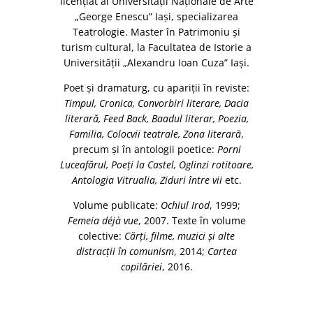
licenţiat al Universităţii Naţionale de Arte
„George Enescu” Iaşi, specializarea
Teatrologie. Master în Patrimoniu şi
turism cultural, la Facultatea de Istorie a
Universităţii „Alexandru Ioan Cuza” Iaşi.
Poet şi dramaturg, cu apariţii în reviste:
Timpul, Cronica, Convorbiri literare, Dacia
literară, Feed Back, Baadul literar, Poezia,
Familia, Colocvii teatrale, Zona literară
,
precum şi în antologii poetice:
Porni
Luceafărul, Poeţi la Castel, Oglinzi rotitoare,
Antologia Vitrualia, Ziduri între vii
etc.
Volume publicate:
Ochiul Irod
, 1999;
Femeia déjà vue
, 2007. Texte în volume
colective:
Cărţi, filme, muzici şi alte
distracţii în comunism
, 2014;
Cartea
copilăriei
, 2016.