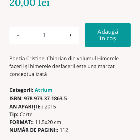
20,00
lei
Adaugă
în coș
Cantitate
Himerele
facerii
Poezia Cristinei Chiprian din volumul Himerele
şi
facerii şi himerele desfacerii este una marcat
himerele
conceptualizată
desfacerii
Categorii:
Atrium
ISBN:
978-973-37-1863-5
AN APARIŢIE::
2015
Tip:
Carte
FORMAT::
11,5x20 cm
NUMĂR DE PAGINI::
112