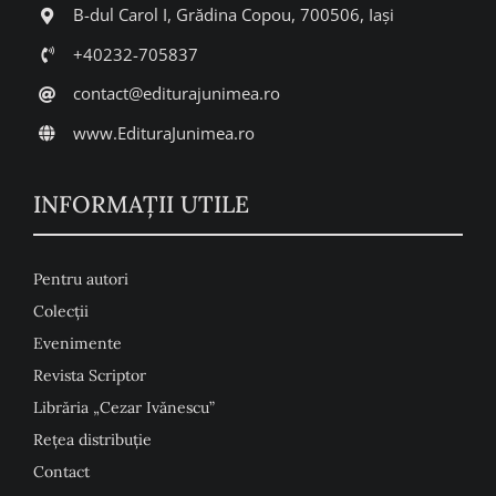
B-dul Carol I, Grădina Copou, 700506, Iași
+40232-705837
contact@editurajunimea.ro
www.EdituraJunimea.ro
INFORMAŢII UTILE
Pentru autori
Colecţii
Evenimente
Revista Scriptor
Librăria „Cezar Ivănescu”
Rețea distribuție
Contact