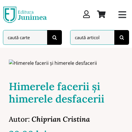
Skip
to
content
Search
Search
for:
for:
Himerele facerii şi
himerele desfacerii
Autor:
Chiprian Cristina