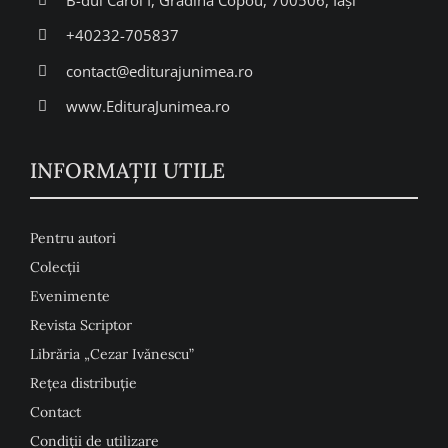
+40232-705837
contact@editurajunimea.ro
www.EdituraJunimea.ro
INFORMAŢII UTILE
Pentru autori
Colecţii
Evenimente
Revista Scriptor
Librăria „Cezar Ivănescu”
Rețea distribuție
Contact
Condiţii de utilizare