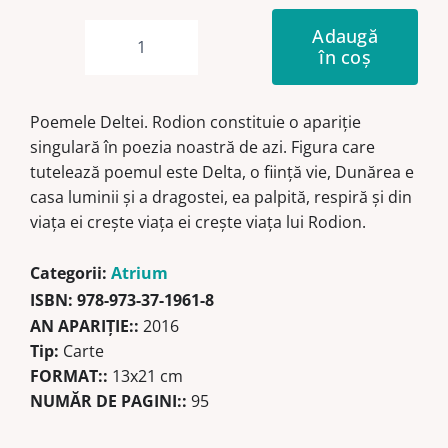
Adaugă
în coș
Cantitate
Poemele
Deltei.
Poemele Deltei. Rodion constituie o apariţie
Rodion
singulară în poezia noastră de azi. Figura care
tutelează poemul este Delta, o fiinţă vie, Dunărea e
casa luminii şi a dragostei, ea palpită, respiră şi din
viaţa ei creşte viaţa ei creşte viaţa lui Rodion.
Categorii:
Atrium
ISBN:
978-973-37-1961-8
AN APARIŢIE::
2016
Tip:
Carte
FORMAT::
13x21 cm
NUMĂR DE PAGINI::
95