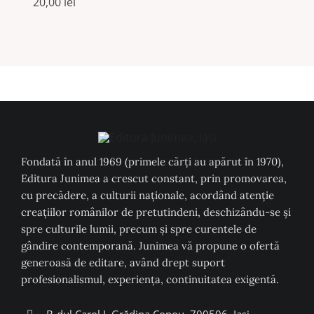
20,00
lei
Fondată în anul 1969 (primele cărți au apărut în 1970),
Editura Junimea a crescut constant, prin promovarea,
cu precădere, a culturii naţionale, acordând atenţie
creaţiilor românilor de pretutindeni, deschizându-se şi
spre culturile lumii, precum şi spre curentele de
gândire contemporană. Junimea vă propune o ofertă
generoasă de editare, având drept suport
profesionalismul, experiența, continuitatea exigentă.
B-dul Carol I, Grădina Copou, 700506, Iași