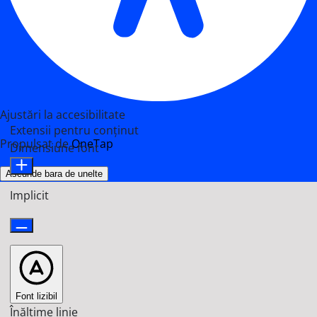
Ajustări la accesibilitate
Extensii pentru conținut
Propulsat de
OneTap
Dimensiune font
Ascunde bara de unelte
Implicit
Font lizibil
Înălțime linie