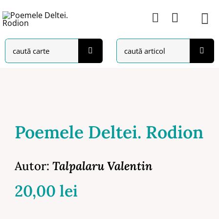
Skip
to
content
Search
Search
for:
for:
Poemele Deltei. Rodion
Autor:
Talpalaru Valentin
20,00
lei