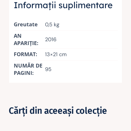
Informații suplimentare
Greutate
0,5 kg
AN
2016
APARIŢIE:
FORMAT:
13×21 cm
NUMĂR DE
95
PAGINI:
Cărţi din aceeaşi colecţie