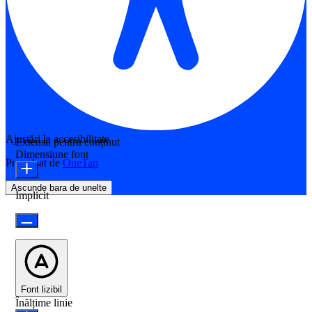
Ajustări la accesibilitate
Extensii pentru conținut
Dimensiune font
Propulsat de
OneTap
Ascunde bara de unelte
Implicit
Font lizibil
Înălțime linie