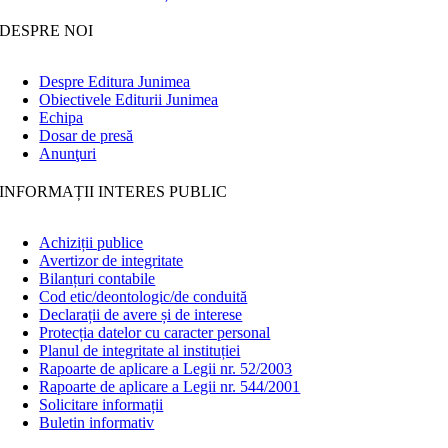
DESPRE NOI
Despre Editura Junimea
Obiectivele Editurii Junimea
Echipa
Dosar de presă
Anunţuri
INFORMAȚII INTERES PUBLIC
Achiziții publice
Avertizor de integritate
Bilanțuri contabile
Cod etic/deontologic/de conduită
Declarații de avere și de interese
Protecția datelor cu caracter personal
Planul de integritate al instituției
Rapoarte de aplicare a Legii nr. 52/2003
Rapoarte de aplicare a Legii nr. 544/2001
Solicitare informații
Buletin informativ