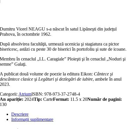
poveri
de
Adaugă în coș
dor
Dumitru Viorel NEAGU s-a născut în satul Lipăneşti din judeţul
Prahova, în octombrie 1962.
După absolvirea facultăţii, urmează ucenicia şi stagiatura ca pictor
bisericesc, astăzi cu peste 30 de biserici în portofoliu şi sute de icoane.
Membru în cenaclul „I.L. Caragiale” Ploieşti şi în cenaclul „Noduri şi
semne” Galaţi.
A publicat două volume de poezie la editura Eikon:
Cântece şi
descântece clasice
şi
Legături şi dezlegări de iubire
, ambele în anul
2023.
Categorii:
Atrium
ISBN:
978-973-37-2748-4
An apariție:
2024
Tip:
Carte
Format:
11.5 x 20
Număr de pagini:
130
Descriere
Informații suplimentare