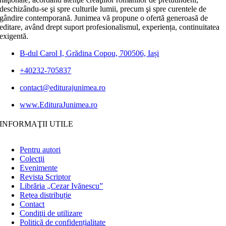
deschizându-se şi spre culturile lumii, precum şi spre curentele de
gândire contemporană. Junimea vă propune o ofertă generoasă de
editare, având drept suport profesionalismul, experiența, continuitatea
exigentă.
B-dul Carol I, Grădina Copou, 700506, Iași
+40232-705837
contact@editurajunimea.ro
www.EdituraJunimea.ro
INFORMAŢII UTILE
Pentru autori
Colecţii
Evenimente
Revista Scriptor
Librăria „Cezar Ivănescu”
Rețea distribuție
Contact
Condiţii de utilizare
Politică de confidențialitate