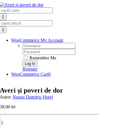
Skip
Search
to
for:
content
Search
for:
WooCommerce My Account
Username:
Password:
Remember Me
Register
WooCommerce Cart
0
Averi și poveri de dor
Autor:
Neagu Dumitru Viorel
38,00
lei
Cantitate
Averi
și