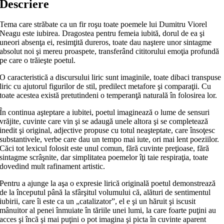
Descriere
Tema care străbate ca un fir roşu toate poemele lui Dumitru Viorel
Neagu este iubirea. Dragostea pentru femeia iubită, dorul de ea şi
uneori absenţa ei, resimţită dureros, toate dau naştere unor sintagme
absolut noi şi mereu proaspete, transferând cititorului emoţia profundă
pe care o trăieşte poetul.
O caracteristică a discursului liric sunt imaginile, toate dibaci transpuse
liric cu ajutorul figurilor de stil, predilect metafore şi comparaţii. Cu
toate acestea există pretutindeni o temperanţă naturală în folosirea lor.
În continua aşteptare a iubitei, poetul imaginează o lume de sensuri
vrăjite, cuvinte care vin şi se adaugă unele altora şi se completează
inedit şi original, adjective propuse cu totul neaşteptate, care însoţesc
substantivele, verbe care dau un tempo mai iute, ori mai lent poeziilor.
Căci tot lexicul folosit este unul comun, fără cuvinte preţioase, fără
sintagme scrâşnite, dar simplitatea poemelor îţi taie respiraţia, toate
dovedind mult rafinament artistic.
Pentru a ajunge la aşa o expresie lirică originală poetul demonstrează
de la începutul până la sfârşitul volumului că, alături de sentimentul
iubirii, care îi este ca un „catalizator”, el e şi un hăruit şi iscusit
mânuitor al penei înmuiate în tăriile unei lumi, la care foarte puţini au
acces şi încă şi mai puţini o pot imagina şi picta în cuvinte aparent