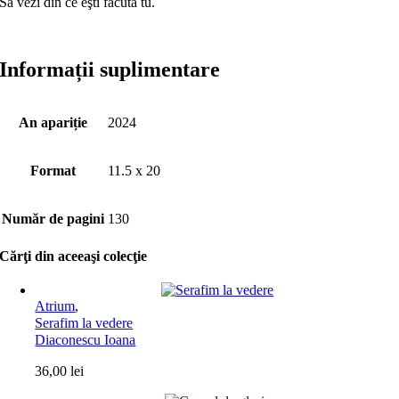
Să vezi din ce eşti făcută tu.
Informații suplimentare
An apariție
2024
Format
11.5 x 20
Număr de pagini
130
Cărţi din aceeaşi colecţie
Atrium
,
Serafim la vedere
Diaconescu Ioana
36,00
lei