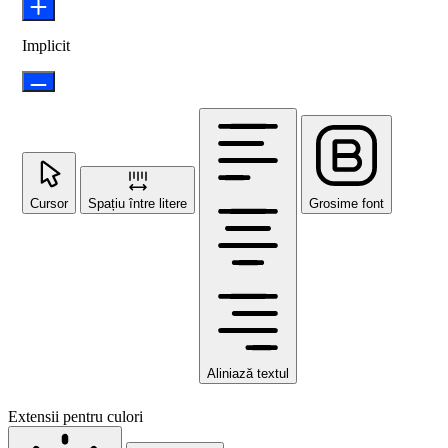
Implicit
Cursor
Spațiu între litere
Grosime font
Aliniază textul
Extensii pentru culori