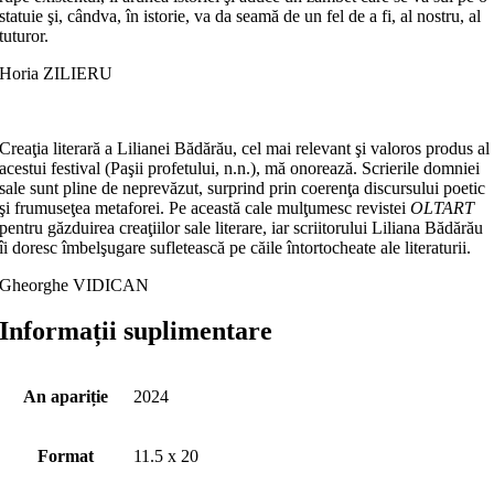
statuie şi, cândva, în istorie, va da seamă de un fel de a fi, al nostru, al
tuturor.
Horia ZILIERU
Creaţia literară a Lilianei Bădărău, cel mai relevant şi valoros produs al
acestui festival (Paşii profetului, n.n.), mă onorează. Scrierile domniei
sale sunt pline de neprevăzut, surprind prin coerenţa discursului poetic
şi frumuseţea metaforei. Pe această cale mulţumesc revistei
OLTART
pentru găzduirea creaţiilor sale literare, iar scriitorului Liliana Bădărău
îi doresc îmbelşugare sufletească pe căile întortocheate ale literaturii.
Gheorghe VIDICAN
Informații suplimentare
An apariție
2024
Format
11.5 x 20