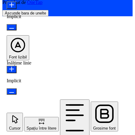
Propulsat de
OneTap
Ascunde bara de unelte
Implicit
Font lizibil
Înălțime linie
Implicit
Cursor
Spațiu între litere
Grosime font