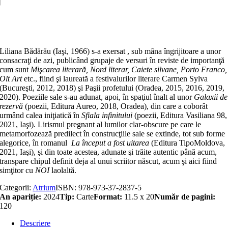
Adaugă în coș
Liliana Bădărău (Iaşi, 1966) s-a exersat , sub mâna îngrijitoare a unor
consacraţi de azi, publicând grupaje de versuri în reviste de importanţă
cum sunt
Mişcarea literară, Nord literar, Caiete silvane, Porto Franco,
Olt Art
etc., fiind şi laureată a festivalurilor literare Carmen Sylva
(Bucureşti, 2012, 2018) şi Paşii profetului (Oradea, 2015, 2016, 2019,
2020). Poeziile sale s-au adunat, apoi, în spaţiul înalt al unor
Galaxii de
rezervă
(poezii, Editura Aureo, 2018, Oradea), din care a coborât
urmând calea iniţiatică în
Sfiala infinitului
(poezii, Editura Vasiliana 98,
2021, Iaşi). Lirismul pregnant al lumilor clar-obscure pe care le
metamorfozează predilect în construcţiile sale se extinde, tot sub forme
alegorice, în romanul
La început a fost uitarea
(Editura TipoMoldova,
2021, Iaşi), şi din toate acestea, adunate şi trăite autentic până acum,
transpare chipul definit deja al unui scriitor născut, acum şi aici fiind
simţitor cu
NOI
laolaltă.
Categorii:
Atrium
ISBN:
978-973-37-2837-5
An apariție:
2024
Tip:
Carte
Format:
11.5 x 20
Număr de pagini:
120
Descriere