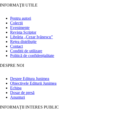
INFORMAŢII UTILE
Pentru autori
Colecţii
Evenimente
Revista Scriptor
Librăria „Cezar Ivănescu”
Rețea distribuție
Contact
Condiţii de utilizare
Politică de confidențialitate
DESPRE NOI
Despre Editura Junimea
Obiectivele Editurii Junimea
Echipa
Dosar de presă
Anunţuri
INFORMAȚII INTERES PUBLIC