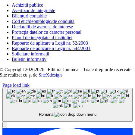
Achiziții publice
Avertizor de integritate
Bilanțuri contabile
Cod etic/deontologic/de conduită
Declarații de avere și de interese
Protecția datelor cu caracter personal
Planul de integritate al instituției
Rapoarte de aplicare a Legii nr. 52/2003
Rapoarte de aplicare a Legii nr. 544/2001
Solicitare informații
Buletin informativ
© Copyright
20262026 | Editura Junimea – Toate drepturile rezervate |
Site realizat cu
și
de
SiteXdesign
Page load link
Română