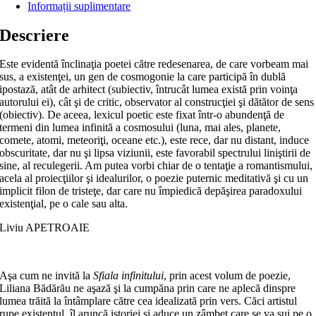
Informații suplimentare
Descriere
Este evidentă înclinaţia poetei către redesenarea, de care vorbeam mai
sus, a existenţei, un gen de cosmogonie la care participă în dublă
ipostază, atât de arhitect (subiectiv, întrucât lumea există prin voinţa
autorului ei), cât şi de critic, observator al construcţiei şi dătător de sens
(obiectiv). De aceea, lexicul poetic este fixat într-o abundenţă de
termeni din lumea infinită a cosmosului (luna, mai ales, planete,
comete, atomi, meteoriţi, oceane etc.), este rece, dar nu distant, induce
obscuritate, dar nu şi lipsa viziunii, este favorabil spectrului liniştirii de
sine, al reculegerii. Am putea vorbi chiar de o tentaţie a romantismului,
acela al proiecţiilor şi idealurilor, o poezie puternic meditativă şi cu un
implicit filon de tristeţe, dar care nu împiedică depăşirea paradoxului
existenţial, pe o cale sau alta.
Liviu APETROAIE
Aşa cum ne invită la
Sfiala infinitului
, prin acest volum de poezie,
Liliana Bădărău ne aşază şi la cumpăna prin care ne aplecă dinspre
lumea trăită la întâmplare către cea idealizată prin vers. Căci artistul
rupe existentul, îl aruncă istoriei şi aduce un zâmbet care se va sui pe o