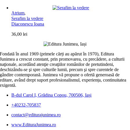
Atrium
,
Serafim la vedere
Diaconescu Ioana
36,00
lei
Fondată în anul 1969 (primele cărți au apărut în 1970), Editura
Junimea a crescut constant, prin promovarea, cu precădere, a culturii
naţionale, acordând atenţie creaţiilor românilor de pretutindeni,
deschizându-se şi spre culturile lumii, precum şi spre curentele de
gândire contemporană. Junimea vă propune o ofertă generoasă de
editare, având drept suport profesionalismul, experiența, continuitatea
exigentă.
B-dul Carol I, Grădina Copou, 700506, Iași
+40232-705837
contact@editurajunimea.ro
www.EdituraJunimea.ro