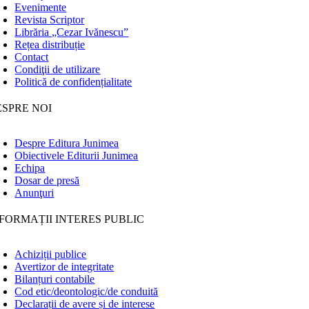
Evenimente
Revista Scriptor
Librăria „Cezar Ivănescu”
Rețea distribuție
Contact
Condiţii de utilizare
Politică de confidențialitate
ESPRE NOI
Despre Editura Junimea
Obiectivele Editurii Junimea
Echipa
Dosar de presă
Anunţuri
FORMAȚII INTERES PUBLIC
Achiziții publice
Avertizor de integritate
Bilanțuri contabile
Cod etic/deontologic/de conduită
Declarații de avere și de interese