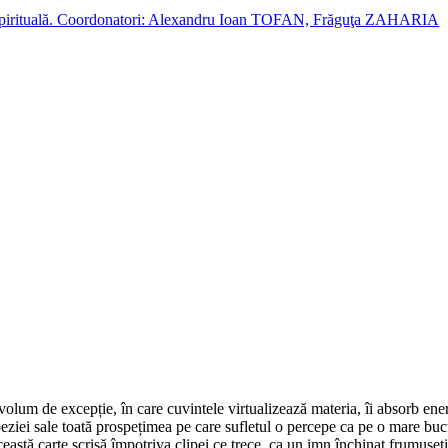
cție spirituală. Coordonatori: Alexandru Ioan TOFAN, Frăguţa ZAHARIA
volum de excepție, în care cuvintele virtualizează materia, îi absorb energ
oeziei sale toată prospețimea pe care sufletul o percepe ca pe o mare bucu
ceastă carte scrisă împotriva clipei ce trece, ca un imn închinat frumuse