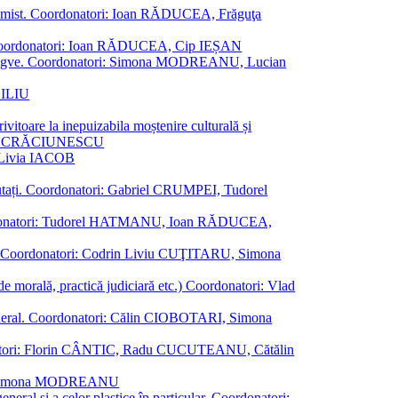
al junimist. Coordonatori: Ioan RĂDUCEA, Frăguţa
 etc. Coordonatori: Ioan RĂDUCEA, Cip IEȘAN
ţii bilingve. Coordonatori: Simona MODREANU, Lucian
ASILIU
vitoare la inepuizabila moștenire culturală și
iliu CRĂCIUNESCU
, Livia IACOB
reputați. Coordonatori: Gabriel CRUMPEI, Tudorel
st. Coordonatori: Tudorel HATMANU, Ioan RĂDUCEA,
ană. Coordonatori: Codrin Liviu CUŢITARU, Simona
e de morală, practică judiciară etc.) Coordonatori: Vlad
în general. Coordonatori: Călin CIOBOTARI, Simona
oordonatori: Florin CÂNTIC, Radu CUCUTEANU, Cătălin
INTE, Simona MODREANU
eneral și a celor plastice în particular. Coordonatori: