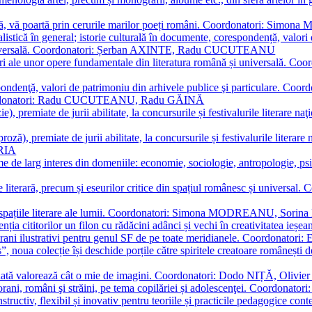
plă, vă poartă prin cerurile marilor poeți români. Coordonatori: Simon
istică în general; istorie culturală în documente, corespondență, valori 
și universală. Coordonatori: Șerban AXINTE, Radu CUCUTEANU
editări ale unor opere fundamentale din literatura română și univers
espondenţă, valori de patrimoniu din arhivele publice şi particulare.
. Coordonatori: Radu CUCUTEANU, Radu GĂINĂ
, premiate de jurii abilitate, la concursurile și festivalurile literare naţ
ză), premiate de jurii abilitate, la concursurile și festivalurile literare
ARIA
 de larg interes din domeniile: economie, sociologie, antropologie, psiho
storie literară, precum și eseurilor critice din spațiul românesc și uni
toate spațiile literare ale lumii. Coordonatori: Simona MODREANU, So
a cititorilor un filon cu rădăcini adânci și vechi în creativitatea ieșeană,
emporani ilustrativi pentru genul SF de pe toate meridianele. Coordona
”, noua colecție își deschide porțile către spiritele creatoare românești
enată valorează cât o mie de imagini. Coordonatori: Dodo NIȚĂ, Oli
porani, români şi străini, pe tema copilăriei și adolescenţei. Coordo
constructiv, flexibil și inovativ pentru teoriile și practicile pedagogi