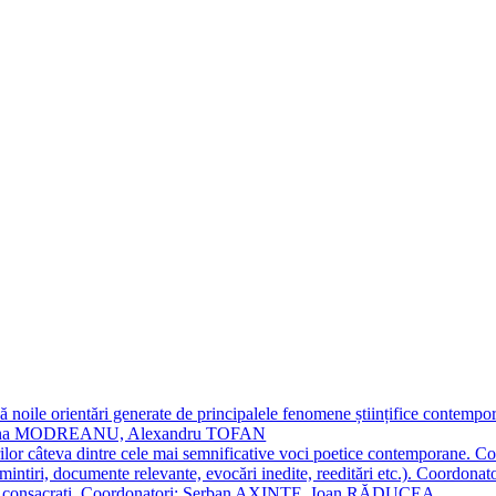
 noile orientări generate de principalele fenomene științifice contempora
Simona MODREANU, Alexandru TOFAN
titorilor câteva dintre cele mai semnificative voci poetice contempor
i (amintiri, documente relevante, evocări inedite, reeditări etc.). Co
poeți consacraţi. Coordonatori: Șerban AXINTE, Ioan RĂDUCEA