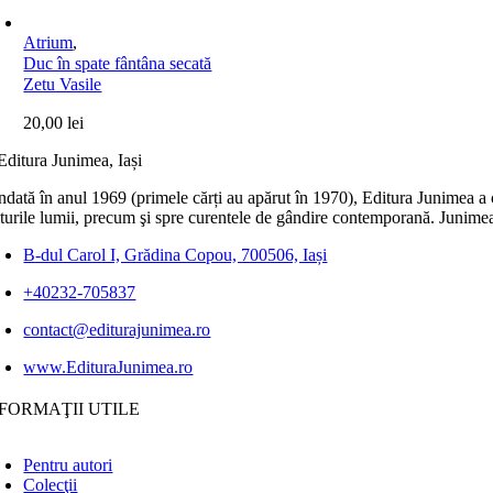
Atrium
,
Duc în spate fântâna secată
Zetu Vasile
20,00
lei
dată în anul 1969 (primele cărți au apărut în 1970), Editura Junimea a c
lturile lumii, precum şi spre curentele de gândire contemporană. Junimea
B-dul Carol I, Grădina Copou, 700506, Iași
+40232-705837
contact@editurajunimea.ro
www.EdituraJunimea.ro
FORMAŢII UTILE
Pentru autori
Colecţii