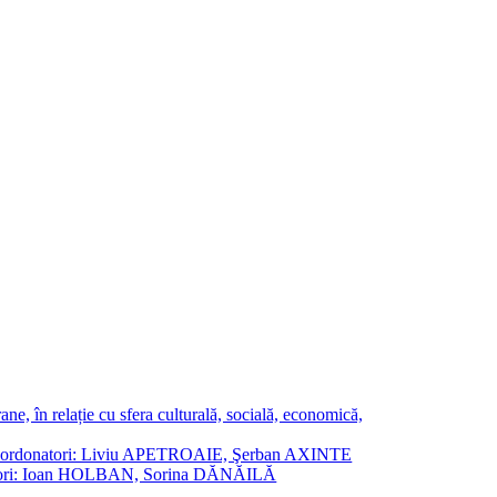
ne, în relație cu sfera culturală, socială, economică,
ane. Coordonatori: Liviu APETROAIE, Şerban AXINTE
ordonatori: Ioan HOLBAN, Sorina DĂNĂILĂ