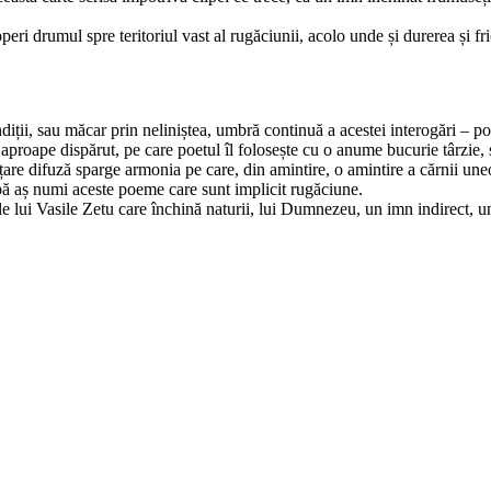
ri drumul spre teritoriul vast al rugăciunii, acolo unde și durerea și fri
ondiții, sau măcar prin neliniștea, umbră continuă a acestei interogări – po
aproape dispărut, pe care poetul îl folosește cu o anume bucurie târzie, și
nțare difuză sparge armonia pe care, din amintire, o amintire a cărnii une
rbă aș numi aceste poeme care sunt implicit rugăciune.
 lui Vasile Zetu care închină naturii, lui Dumnezeu, un imn indirect, un 