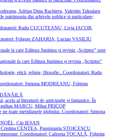
a Modreanu, Adrian Dinu Rachieru, Valentin Talpalaru
de patrimoniu din arhivele publice şi particulare;
ală. Coordonatori: Radu CUCUTEANU, Livia IACOB,
 Coordonatori: Frăguța ZAHARIA, Lucian VASILIU
ionale la care Editura Junimea și revista „Scriptor” sunt
 naţionale la care Editura Junimea și revista „Scriptor”
logie, etică, religie, filosofie.. Coordonatori: Radu
versal. Coordonatori: Simona MODREANU, Frăguţa
rina DĂNĂILĂ
 acela al literaturii de anticipație și fantastice. În
tori: Emilian MARCU, Mihai PRICOP
 de pe toate meridianele globului. Coordonatori: Simona
vier NOËL, Cip IEȘAN
natori: Cristina CENTEA, Passionaria STOICESCU
ce contemporane. Coordonatori: Caliopia TOCALĂ, Frăguţa