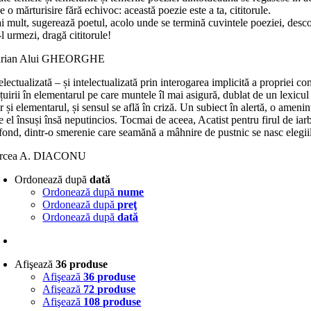
e o mărturisire fără echivoc: această poezie este a ta, cititorule.
 mult, sugerează poetul, acolo unde se termină cuvintele poeziei, descope
l urmezi, dragă cititorule!
rian Alui GHEORGHE
electualizată – și intelectualizată prin interogarea implicită a propriei c
țuirii în elementarul pe care muntele îl mai asigură, dublat de un lexicul 
 și elementarul, și sensul se află în criză. Un subiect în alertă, o ameni
e el însuși însă neputincios. Tocmai de aceea, Acatist pentru firul de ia
fond, dintr-o smerenie care seamănă a mâhnire de pustnic se nasc elegiile
rcea A. DIACONU
Ordonează după
dată
Ordonează după
nume
Ordonează după
preţ
Ordonează după
dată
Afişează
36 produse
Afişează
36 produse
Afişează
72 produse
Afişează
108 produse