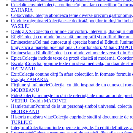
Celelalte cuvinte
Colecția conține cărți în afara colecțiilor, în f
ZAHARIA
Colocvialia
Colecţia abordează teme diverse precum gastronomie, 
Cuvinte migratoare
Colecţia este dedicată poeţilor traduşi în li
VASILIU
Dialog XXI
Colecţia cuprinde convorbiri, interviuri, dialogur
Efigii
Colecţia cuprinde, în esență, monografii și profiluri lit
Eminesciana
Cel mai cunoscut și apreciat brand al Editurii Junim
lingvistică a marelui poet național. Coordonatori: Miha
Eminesciana Bibliofil
Colecția cuprinde volume de versuri din
Epica
Colecţia include texte de proză clasică și modernă. C
Esculap
Colecția propune texte din sfera medicală, nu doar de str
HATMANU
Exit
Colecția conține cărți în afara colecțiilor, în formate/ for
Frăguţa ZAHARIA
Ficţiune şi infanterie
Colecția, cu titlu inspirat de un cunoscut
MODREANU
Fides
Colecția reunește lucrări de referință ale unor autori de pres
VIERIU, Codrin MACOVEI
Hamletarium
Pornind de la un personaj-simbol universal, colecția
MODREANU
Historia magistra vitae
Colecția cuprinde studii și documente de 
TURLIUC
Integrum
Colecția cuprinde operele integrale, în ediții defini
Lumea artei
Colecția propune eseuri de estetică, filosofie sau feno