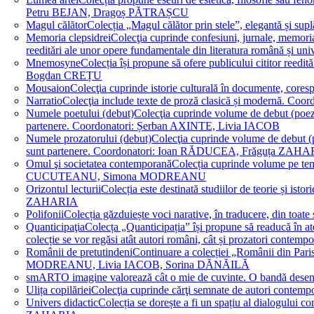
Petru BEJAN, Dragoș PĂTRAȘCU
Magul călător
Colecția „Magul călător prin stele”, elegantă și su
Memoria clepsidrei
Colecţia cuprinde confesiuni, jurnale, memorial
reeditări ale unor opere fundamentale din literatura română 
Mnemosyne
Colecția își propune să ofere publicului cititor re
Bogdan CREȚU
Mousaion
Colecţia cuprinde istorie culturală în documente, cor
Narratio
Colecţia include texte de proză clasică și modernă
Numele poetului (debut)
Colecţia cuprinde volume de debut (poezie)
partenere. Coordonatori: Șerban AXINTE, Livia IACOB
Numele prozatorului (debut)
Colecţia cuprinde volume de debut (pro
sunt partenere. Coordonatori: Ioan RĂDUCEA, Frăguța ZAH
Omul şi societatea contemporană
Colecția cuprinde volume pe teme
CUCUTEANU, Simona MODREANU
Orizontul lecturii
Colecția este destinată studiilor de teorie și i
ZAHARIA
Polifonii
Colecția găzduiește voci narative, în traducere, din 
Quanticipaţia
Colecța „Quanticipația” își propune să readucă în atenți
colecție se vor regăsi atât autori români, cât și prozatori cont
Românii de pretutindeni
Continuare a colecției „Românii din Paris
MODREANU, Livia IACOB, Sorina DĂNĂILĂ
smART
O imagine valorează cât o mie de cuvinte. O bandă des
Ulița copilăriei
Colecţia cuprinde cărţi semnate de autori contem
Univers didactic
Colecția se dorește a fi un spațiu al dialogului 