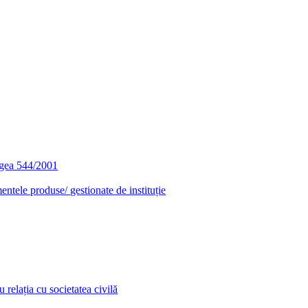
egea 544/2001
entele produse/ gestionate de instituție
relația cu societatea civilă