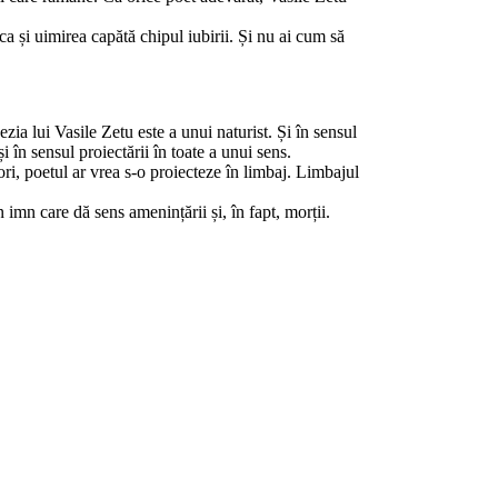
ca și uimirea capătă chipul iubirii. Și nu ai cum să
ezia lui Vasile Zetu este a unui naturist. Și în sensul
 în sensul proiectării în toate a unui sens.
ori, poetul ar vrea s-o proiecteze în limbaj. Limbajul
imn care dă sens amenințării și, în fapt, morții.