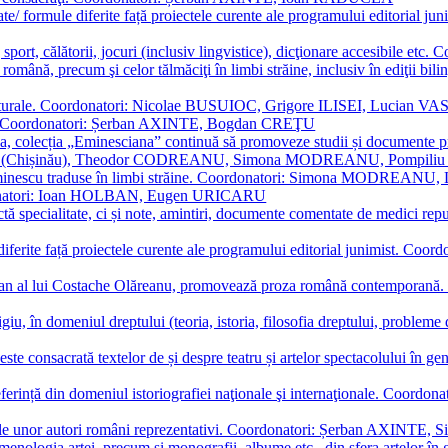
ormate/ formule diferite față proiectele curente ale programului editori
sport, călătorii, jocuri (inclusiv lingvistice), dicţionare accesibile
mba română, precum şi celor tălmăciţi în limbi străine, inclusiv în edi
i culturale. Coordonatori: Nicolae BUSUIOC, Grigore ILISEI, Lucian V
erare. Coordonatori: Șerban AXINTE, Bogdan CREŢU
ea, colecția „Eminesciana” continuă să promoveze studii și documente pri
i CIMPOI (Chișinău), Theodor CODREANU, Simona MODREANU, Pomp
 Eminescu traduse în limbi străine. Coordonatori: Simona MODREANU
oordonatori: Ioan HOLBAN, Eugen URICARU
ictă specialitate, ci și note, amintiri, documente comentate de medici 
mule diferite față proiectele curente ale programului editorial junimi
 roman al lui Costache Olăreanu, promovează proza română contempor
tigiu, în domeniul dreptului (teoria, istoria, filosofia dreptului, problem
 este consacrată textelor de și despre teatru și artelor spectacolului 
referință din domeniul istoriografiei naţionale şi internaţionale. C
tive, ale unor autori români reprezentativi. Coordonatori: Șerban AX
menologia artei, precum și monografii, albume etc., din sfera artelor în g