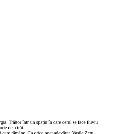
ia. Trăitor într-un spațiu în care cerul se face fluviu
rie de a trăi.
ții care rămâne. Ca orice poet adevărat, Vasile Zetu