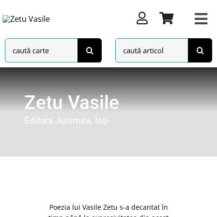
Skip
to
content
Search
Search
for:
for:
Zetu Vasile
Editura Junimea, Iași
Poezia lui Vasile Zetu s-a decantat în