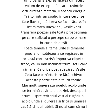
timp până la expresivitatea din acest
volum de excepție, în care cuvintele
virtualizează materia, îi absorb energia.
Trăitor într-un spațiu în care cerul se
face fluviu și pădurea se face cărare, în
intimitatea Bucovinei, Vasile Zetu
transferă poeziei sale toată prospețimea
pe care sufletul o percepe ca pe o mare
bucurie de a trăi.
Toate temele și temeiurile și temerile
poeziei dintotdeauna se regăsesc în
această carte scrisă împotriva clipei ce
trece, ca un imn închinat frumuseții care
rămâne. Ca orice poet adevărat, Vasile
Zetu face o mărturisire fără echivoc:
această poezie este a ta, cititorule.
Mai mult, sugerează poetul, acolo unde
se termină cuvintele poeziei, descoperi
drumul spre teritoriul vast al rugăciunii,
acolo unde și durerea și frica și uimirea
capătă chipul iubirii. Și nu ai cum să nu-l