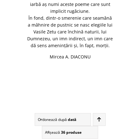
iarbă aș numi aceste poeme care sunt
implicit rugăciune.
În fond, dintr-o smerenie care seamănă
a mâhnire de pustnic se nasc elegiile lui
Vasile Zetu care închină naturii, lui
Dumnezeu, un imn indirect, un imn care
dă sens amenințării și, în fapt, morții.
Mircea A. DIACONU
Ordonează după
dată
Afişează
36 produse