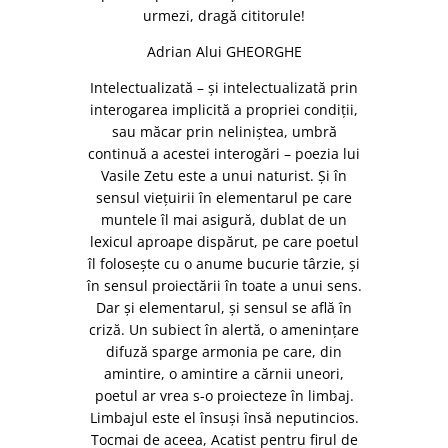
urmezi, dragă cititorule!
Adrian Alui GHEORGHE
Intelectualizată – și intelectualizată prin
interogarea implicită a propriei condiții,
sau măcar prin neliniștea, umbră
continuă a acestei interogări – poezia lui
Vasile Zetu este a unui naturist. Și în
sensul viețuirii în elementarul pe care
muntele îl mai asigură, dublat de un
lexicul aproape dispărut, pe care poetul
îl folosește cu o anume bucurie târzie, și
în sensul proiectării în toate a unui sens.
Dar și elementarul, și sensul se află în
criză. Un subiect în alertă, o amenințare
difuză sparge armonia pe care, din
amintire, o amintire a cărnii uneori,
poetul ar vrea s-o proiecteze în limbaj.
Limbajul este el însuși însă neputincios.
Tocmai de aceea, Acatist pentru firul de