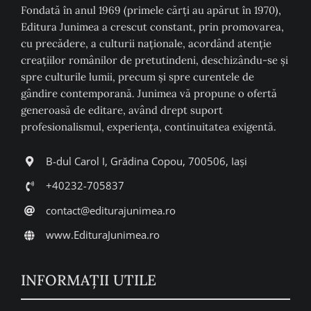
Fondată în anul 1969 (primele cărți au apărut în 1970),
Editura Junimea a crescut constant, prin promovarea,
cu precădere, a culturii naţionale, acordând atenţie
creaţiilor românilor de pretutindeni, deschizându-se şi
spre culturile lumii, precum şi spre curentele de
gândire contemporană. Junimea vă propune o ofertă
generoasă de editare, având drept suport
profesionalismul, experiența, continuitatea exigentă.
B-dul Carol I, Grădina Copou, 700506, Iași
+40232-705837
contact@editurajunimea.ro
www.EdituraJunimea.ro
INFORMAŢII UTILE