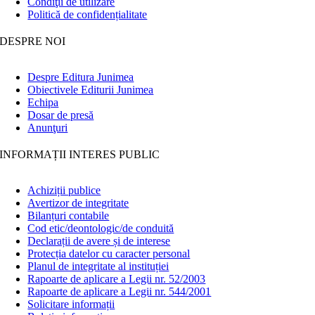
Condiţii de utilizare
Politică de confidențialitate
DESPRE NOI
Despre Editura Junimea
Obiectivele Editurii Junimea
Echipa
Dosar de presă
Anunţuri
INFORMAȚII INTERES PUBLIC
Achiziții publice
Avertizor de integritate
Bilanțuri contabile
Cod etic/deontologic/de conduită
Declarații de avere și de interese
Protecția datelor cu caracter personal
Planul de integritate al instituției
Rapoarte de aplicare a Legii nr. 52/2003
Rapoarte de aplicare a Legii nr. 544/2001
Solicitare informații