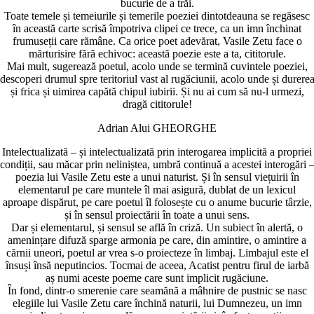
bucurie de a trăi.
Toate temele și temeiurile și temerile poeziei dintotdeauna se regăsesc
în această carte scrisă împotriva clipei ce trece, ca un imn închinat
frumuseții care rămâne. Ca orice poet adevărat, Vasile Zetu face o
mărturisire fără echivoc: această poezie este a ta, cititorule.
Mai mult, sugerează poetul, acolo unde se termină cuvintele poeziei,
descoperi drumul spre teritoriul vast al rugăciunii, acolo unde și durere
și frica și uimirea capătă chipul iubirii. Și nu ai cum să nu-l urmezi,
dragă cititorule!
Adrian Alui GHEORGHE
Intelectualizată – și intelectualizată prin interogarea implicită a propriei
condiții, sau măcar prin neliniștea, umbră continuă a acestei interogări 
poezia lui Vasile Zetu este a unui naturist. Și în sensul viețuirii în
elementarul pe care muntele îl mai asigură, dublat de un lexicul
aproape dispărut, pe care poetul îl folosește cu o anume bucurie târzie,
și în sensul proiectării în toate a unui sens.
Dar și elementarul, și sensul se află în criză. Un subiect în alertă, o
amenințare difuză sparge armonia pe care, din amintire, o amintire a
cărnii uneori, poetul ar vrea s-o proiecteze în limbaj. Limbajul este el
însuși însă neputincios. Tocmai de aceea, Acatist pentru firul de iarbă
aș numi aceste poeme care sunt implicit rugăciune.
În fond, dintr-o smerenie care seamănă a mâhnire de pustnic se nasc
elegiile lui Vasile Zetu care închină naturii, lui Dumnezeu, un imn