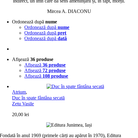
indirect, un imn care dă sens amenințării și, în fapt, morții.
Mircea A. DIACONU
Ordonează după
nume
Ordonează după
nume
Ordonează după
preţ
Ordonează după
dată
Afişează
36 produse
Afişează
36 produse
Afişează
72 produse
Afişează
108 produse
Atrium
,
Duc în spate fântâna secată
Zetu Vasile
20,00
lei
Fondată în anul 1969 (primele cărți au apărut în 1970), Editura