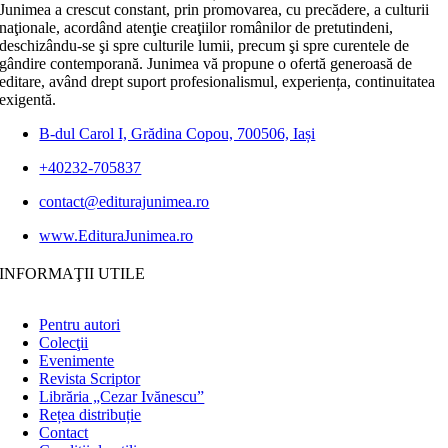
Junimea a crescut constant, prin promovarea, cu precădere, a culturii
naţionale, acordând atenţie creaţiilor românilor de pretutindeni,
deschizându-se şi spre culturile lumii, precum şi spre curentele de
gândire contemporană. Junimea vă propune o ofertă generoasă de
editare, având drept suport profesionalismul, experiența, continuitatea
exigentă.
B-dul Carol I, Grădina Copou, 700506, Iași
+40232-705837
contact@editurajunimea.ro
www.EdituraJunimea.ro
INFORMAŢII UTILE
Pentru autori
Colecţii
Evenimente
Revista Scriptor
Librăria „Cezar Ivănescu”
Rețea distribuție
Contact