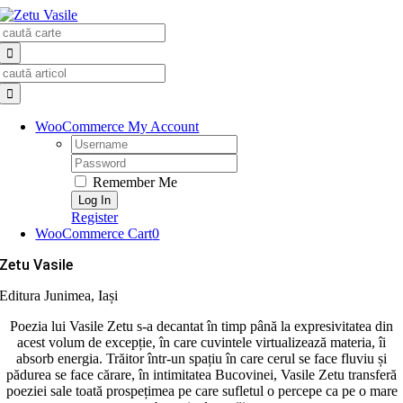
Skip
Search
to
for:
content
Search
for:
WooCommerce My Account
Username:
Password:
Remember Me
Register
WooCommerce Cart
0
Zetu Vasile
Editura Junimea, Iași
Poezia lui Vasile Zetu s-a decantat în timp până la expresivitatea din
acest volum de excepție, în care cuvintele virtualizează materia, îi
absorb energia. Trăitor într-un spațiu în care cerul se face fluviu și
pădurea se face cărare, în intimitatea Bucovinei, Vasile Zetu transferă
poeziei sale toată prospețimea pe care sufletul o percepe ca pe o mare