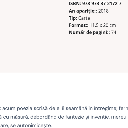
ISBN:
978-973-37-2172-7
An apariţie::
2018
Tip:
Carte
Format::
11.5 x 20 cm
Număr de pagini::
74
cum poezia scrisă de el îi seamănă în întregime; ferme
ă cu măsură, debordând de fantezie şi invenţie, mereu 
ltare, se autonimiceşte.