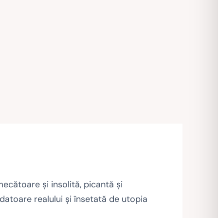
cătoare şi insolită, picantă şi
datoare realului şi însetată de utopia