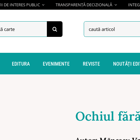
I DE INTERES PUBLIC
TRANSPARENȚĂ DECIZIONALĂ
INTEG
h
Search
for:
EDITURA
EVENIMENTE
REVISTE
NOUTĂȚI ED
Ochiul făr