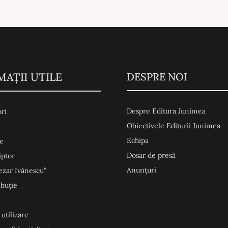
MAŢII UTILE
DESPRE NOI
Despre Editura Junimea
ri
Obiectivele Editurii Junimea
Echipa
e
Dosar de presă
iptor
Anunţuri
ezar Ivănescu”
ibuție
 utilizare