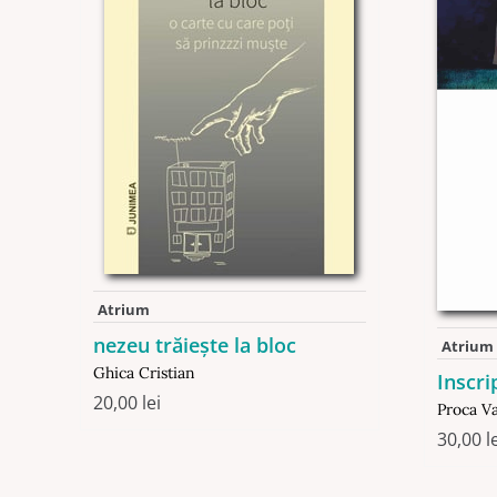
Atrium
nezeu trăiește la bloc
Atrium
Ghica Cristian
Inscri
20,00
lei
Proca Va
30,00
l