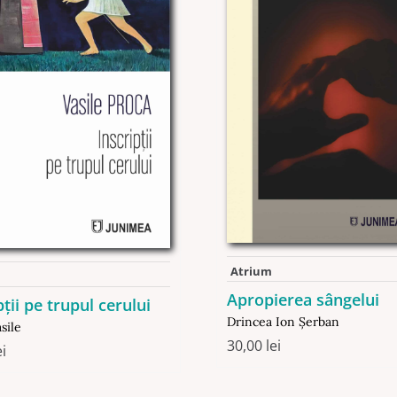
Atrium
Apropierea sângelui
pţii pe trupul cerului
Drincea Ion Şerban
sile
30,00
lei
ei