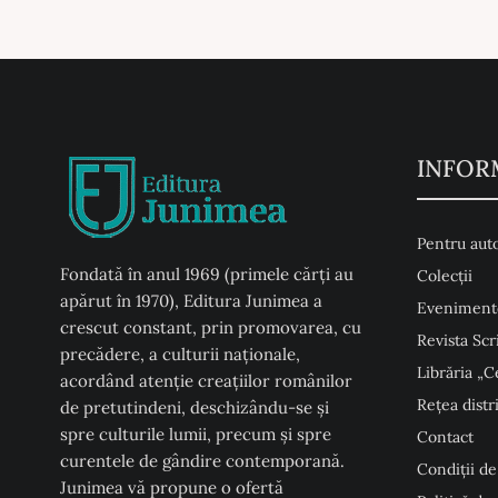
INFOR
Pentru auto
Fondată în anul 1969 (primele cărți au
Colecţii
apărut în 1970), Editura Junimea a
Eveniment
crescut constant, prin promovarea, cu
Revista Scr
precădere, a culturii naţionale,
Librăria „C
acordând atenţie creaţiilor românilor
Rețea distr
de pretutindeni, deschizându-se şi
spre culturile lumii, precum şi spre
Contact
curentele de gândire contemporană.
Condiţii de
Junimea vă propune o ofertă