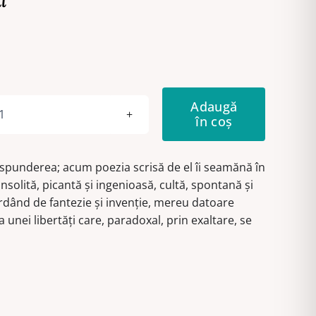
l
Adaugă
în coș
Cantitate
Ochiul
fără
spunderea; acum poezia scrisă de el îi seamănă în
pleoape
nsolită, picantă şi ingenioasă, cultă, spontană şi
dând de fantezie şi invenţie, mereu datoare
a unei libertăţi care, paradoxal, prin exaltare, se