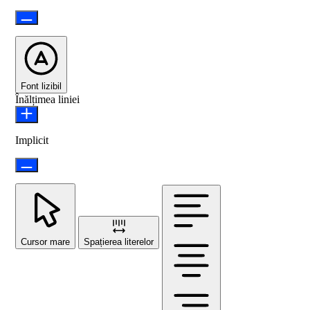
Font lizibil
Înălțimea liniei
Implicit
Cursor mare
Spațierea literelor