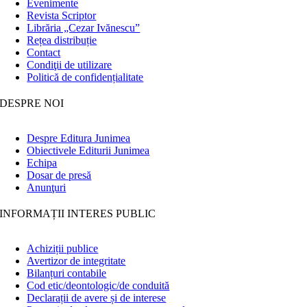
Evenimente
Revista Scriptor
Librăria „Cezar Ivănescu”
Rețea distribuție
Contact
Condiţii de utilizare
Politică de confidențialitate
DESPRE NOI
Despre Editura Junimea
Obiectivele Editurii Junimea
Echipa
Dosar de presă
Anunţuri
INFORMAȚII INTERES PUBLIC
Achiziții publice
Avertizor de integritate
Bilanțuri contabile
Cod etic/deontologic/de conduită
Declarații de avere și de interese