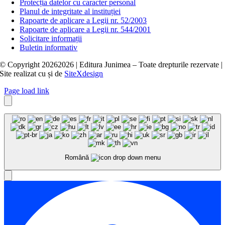
Protecția datelor cu caracter personal
Planul de integritate al instituției
Rapoarte de aplicare a Legii nr. 52/2003
Rapoarte de aplicare a Legii nr. 544/2001
Solicitare informații
Buletin informativ
© Copyright
20262026 | Editura Junimea – Toate drepturile rezervate |
Site realizat cu
și
de
SiteXdesign
Page load link
Română