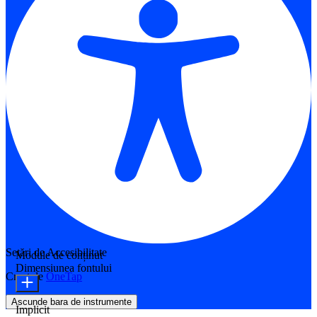
Setări de Accesibilitate
Module de conținut
Dimensiunea fontului
Creat de
OneTap
Ascunde bara de instrumente
Implicit