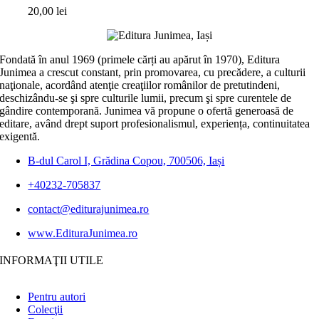
20,00
lei
Fondată în anul 1969 (primele cărți au apărut în 1970), Editura
Junimea a crescut constant, prin promovarea, cu precădere, a culturii
naţionale, acordând atenţie creaţiilor românilor de pretutindeni,
deschizându-se şi spre culturile lumii, precum şi spre curentele de
gândire contemporană. Junimea vă propune o ofertă generoasă de
editare, având drept suport profesionalismul, experiența, continuitatea
exigentă.
B-dul Carol I, Grădina Copou, 700506, Iași
+40232-705837
contact@editurajunimea.ro
www.EdituraJunimea.ro
INFORMAŢII UTILE
Pentru autori
Colecţii