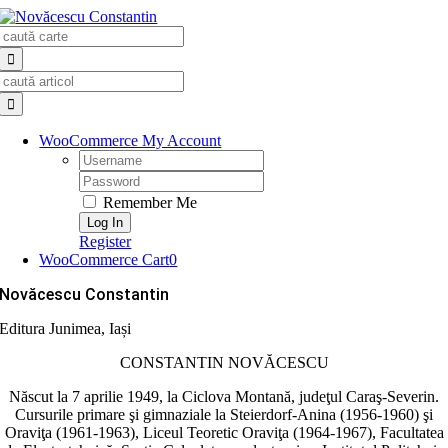
Skip
Search
to
for:
content
Search
for:
WooCommerce My Account
Username:
Password:
Remember Me
Register
WooCommerce Cart
0
Novăcescu Constantin
Editura Junimea, Iași
CONSTANTIN NOVĂCESCU
Născut la 7 aprilie 1949, la Ciclova Montană, judeţul Caraş-Severin.
Cursurile primare şi gimnaziale la Steierdorf-Anina (1956-1960) şi
Oraviţa (1961-1963), Liceul Teoretic Oraviţa (1964-1967), Facultatea