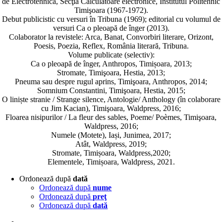
de Electrotehnică, Secţia Calculatoare electronice, Institutul Politehnic
Timişoara (1967-1972).
Debut publicistic cu versuri în Tribuna (1969); editorial cu volumul de
versuri Ca o pleoapă de înger (2013).
Colaborator la revistele: Arca, Banat, Convorbiri literare, Orizont,
Poesis, Poezia, Reflex, România literară, Tribuna.
Volume publicate (selectiv):
Ca o pleoapă de înger, Anthropos, Timișoara, 2013;
Stromate, Timişoara, Hestia, 2013;
Pneuma sau despre rugul aprins, Timişoara, Anthropos, 2014;
Somnium Constantini, Timişoara, Hestia, 2015;
O liniște stranie / Strange silence, Antologie/ Anthology (în colaborare
cu Jim Kacian), Timişoara, Waldpress, 2016;
Floarea nisipurilor / La fleur des sables, Poeme/ Poèmes, Timişoara,
Waldpress, 2016;
Numele (Motete), Iași, Junimea, 2017;
Atât, Waldpress, 2019;
Stromate, Timișoara, Waldpress,2020;
Elementele, Timișoara, Waldpress, 2021.
Ordonează după
dată
Ordonează după
nume
Ordonează după
preţ
Ordonează după
dată