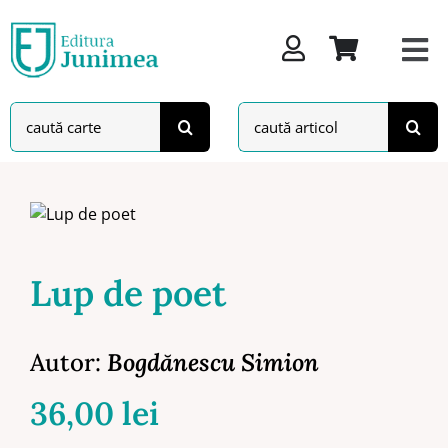
Skip
to
content
Search
Search
for:
for:
Lup de poet
Autor:
Bogdănescu Simion
36,00
lei