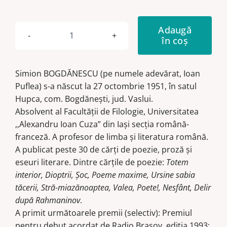
Adaugă
în coș
Cantitate
Lup
de
Simion BOGDĂNESCU (pe numele adevărat, Ioan
poet
Puflea) s-a născut la 27 octombrie 1951, în satul
Hupca, com. Bogdăneşti, jud. Vaslui.
Absolvent al Facultăţii de Filologie, Universitatea
,,Alexandru Ioan Cuza” din Iaşi secţia română-
franceză. A profesor de limba şi literatura română.
A publicat peste 30 de cărţi de poezie, proză şi
eseuri literare. Dintre cărţile de poezie:
Totem
interior, Dioptrii, Şoc, Poeme maxime, Ursine sabia
tăcerii, Stră-miazănoaptea, Valea, Poete!, Nesfânt, Delir
după Rahmaninov
.
A primit următoarele premii (selectiv): Premiul
pentru debut acordat de Radio Braşov, ediţia 1993;