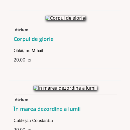
Atrium
Corpul de glorie
Gălăţanu Mihail
20,00
lei
Atrium
În marea dezordine a lumii
Cubleşan Constantin
20,00
lei