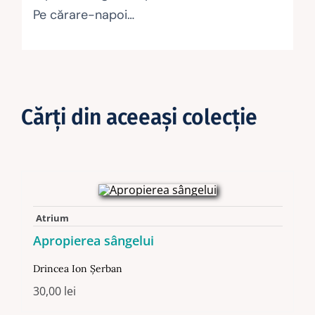
Pe cărare-napoi…
Cărţi din aceeaşi colecţie
Atrium
Apropierea sângelui
Drincea Ion Şerban
30,00
lei