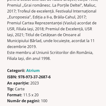
Premiul ,,Grai românesc. La Porţile Deltei”, Maliuc,
2017; Trofeul de excelenţă. Festivalul Internaţional
,,Europoesia”, Ediţia a II-a, Brăila-Cahul, 2017;
Premiul Cartea Reprezentanţei (Vaslui) acordat de
USR, Filiala Iaşi, 2018; Premiul de Excelenţă, USR
Iaşi, 2021; Titlul de Cetăţean de Onoare al
Municipiului Bârlad, unde locuieşte, acordat la 11
decembrie 2019.
Este membru al Uniunii Scriitorilor din România,
Filiala Iaşi, din anul 1998.
Categorii:
Atrium
ISBN:
978-973-37-2687-6
An apariție:
2023
Tip:
Carte
Format:
11.5 x 20
Număr de pagini:
100