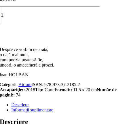
Cantitate
Despre
ce
vorbim?
Adaugă în coș
Despre ce vorbim ne arată,
o dată mai mult,
cum poezia poate să fie,
uneori, o antecameră a prozei.
loan HOLBAN
Categorii:
Atrium
ISBN:
978-973-37-2185-7
An apariţie::
2018
Tip:
Carte
Format::
11.5 x 20 cm
Număr de
pagini::
74
Descriere
Informații suplimentare
Descriere