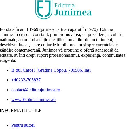
Fondată în anul 1969 (primele cărți au apărut în 1970), Editura
Junimea a crescut constant, prin promovarea, cu precădere, a culturii
naţionale, acordând atenţie creaţiilor românilor de pretutindeni,
deschizându-se şi spre culturile lumii, precum şi spre curentele de
gândire contemporană. Junimea vă propune o ofertă generoasă de
editare, având drept suport profesionalismul, experiența, continuitatea
exigentă.
B-dul Carol I, Grădina Copou, 700506, Iași
+40232-705837
contact@editurajunimea.ro
www.EdituraJunimea.ro
INFORMAŢII UTILE
Pentru autori