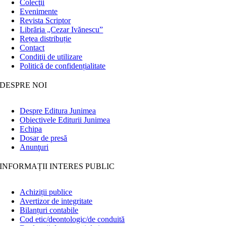
Colecţii
Evenimente
Revista Scriptor
Librăria „Cezar Ivănescu”
Rețea distribuție
Contact
Condiţii de utilizare
Politică de confidențialitate
DESPRE NOI
Despre Editura Junimea
Obiectivele Editurii Junimea
Echipa
Dosar de presă
Anunţuri
INFORMAȚII INTERES PUBLIC
Achiziții publice
Avertizor de integritate
Bilanțuri contabile
Cod etic/deontologic/de conduită