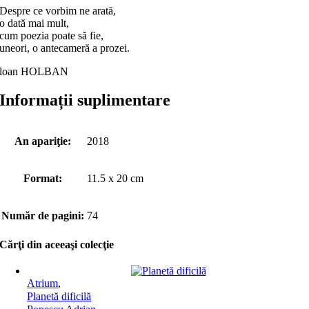
Despre ce vorbim ne arată,
o dată mai mult,
cum poezia poate să fie,
uneori, o antecameră a prozei.
loan HOLBAN
Informații suplimentare
An apariţie:
2018
Format:
11.5 x 20 cm
Număr de pagini:
74
Cărţi din aceeaşi colecţie
Atrium
,
Planetă dificilă