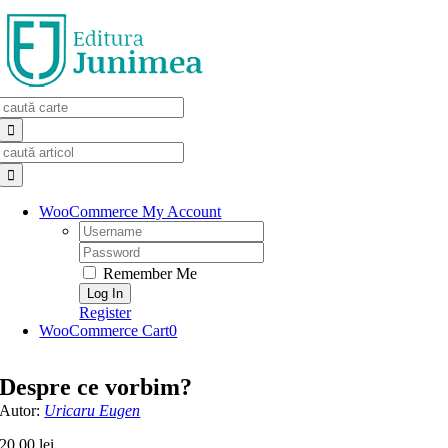
Skip
to
content
Search
for:
Search
for:
WooCommerce My Account
Username:
Password:
Remember Me
Register
WooCommerce Cart
0
Despre ce vorbim?
Autor:
Uricaru Eugen
20,00
lei