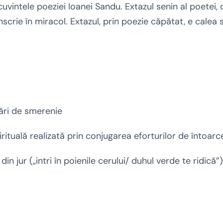
cuvintele poeziei Ioanei Sandu. Extazul senin al poetei, 
nscrie în miracol. Extazul, prin poezie căpătat, e calea 
tări de smerenie
pirituală realizată prin conjugarea eforturilor de întoarc
in jur („intri în poienile cerului/ duhul verde te ridică”)