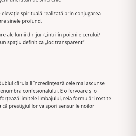
e elevație spirituală realizată prin conjugarea
pre sinele profund,
e ale lumii din jur („intri în poienile cerului/
-un spațiu definit ca „loc transparent”.
ublul căruia îi încredințează cele mai ascunse
 penumbra confesionalului. E o fervoare și o
forțează limitele limbajului, reia formulări rostite
a că prestigiul lor va spori sensurile noilor