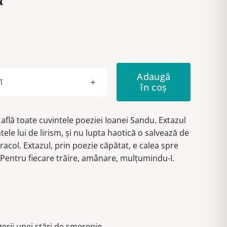
a
Adaugă
în coș
Cantitate
Calea
lui
 află toate cuvintele poeziei Ioanei Sandu. Extazul
Iacob
ele lui de lirism, și nu lupta haotică o salvează de
iracol. Extazul, prin poezie căpătat, e calea spre
. Pentru fiecare trăire, amânare, mulțumindu-I.
gerii unei stări de smerenie