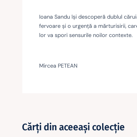
Ioana Sandu își descoperă dublul căruia
fervoare și o urgență a mărturisirii, care
lor va spori sensurile noilor contexte.
Mircea PETEAN
Cărţi din aceeaşi colecţie