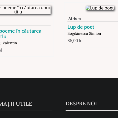
Atrium
Lup de poet
 poeme în căutarea
Bogdănescu Simion
itlu
36,00
lei
u Valentin
ei
MAŢII UTILE
DESPRE NOI