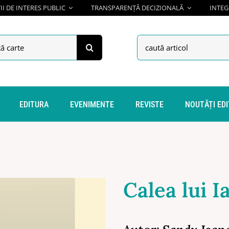
I DE INTERES PUBLIC
TRANSPARENȚĂ DECIZIONALĂ
INTEG
h
Search
for:
EDITURA
EVENIMENTE
REVISTE
NOUTĂȚI ED
Calea lui I