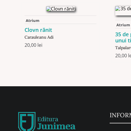
Atrium
Atrium
Clovn rănit
35 de
Carauleanu Adi
unui t
20,00
lei
Talpalar
20,00
l
INFOR