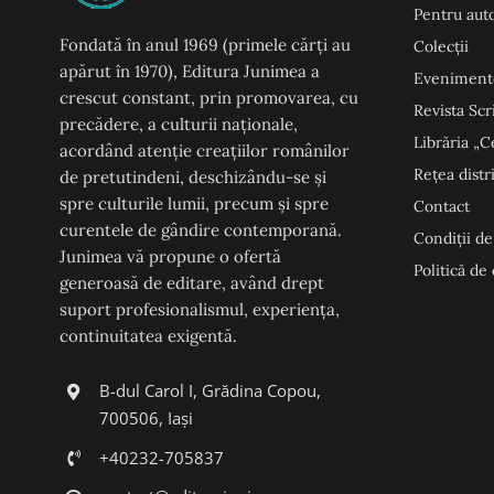
Pentru auto
Fondată în anul 1969 (primele cărți au
Colecţii
apărut în 1970), Editura Junimea a
Eveniment
crescut constant, prin promovarea, cu
Revista Scr
precădere, a culturii naţionale,
Librăria „C
acordând atenţie creaţiilor românilor
Rețea distr
de pretutindeni, deschizându-se şi
spre culturile lumii, precum şi spre
Contact
curentele de gândire contemporană.
Condiţii de
Junimea vă propune o ofertă
Politică de
generoasă de editare, având drept
suport profesionalismul, experiența,
continuitatea exigentă.
B-dul Carol I, Grădina Copou,
700506, Iași
+40232-705837