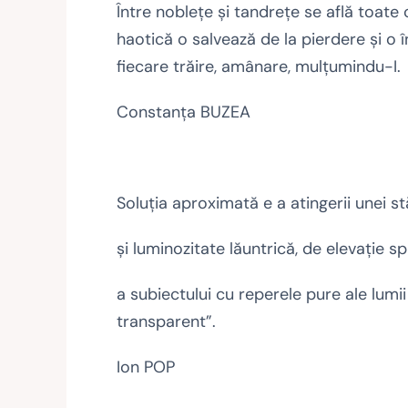
Între noblețe și tandrețe se află toate 
haotică o salvează de la pierdere și o î
fiecare trăire, amânare, mulțumindu-I.
Constanța BUZEA
Soluția aproximată e a atingerii unei s
și luminozitate lăuntrică, de elevație s
a subiectului cu reperele pure ale lumii d
transparent”.
Ion POP