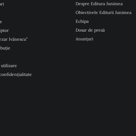
Despre Editura Junimea
ri
Obiectivele Editurii Junimea
Echipa
e
Dosar de presă
iptor
Anunţuri
ezar Ivănescu”
ibuție
 utilizare
 confidențialitate