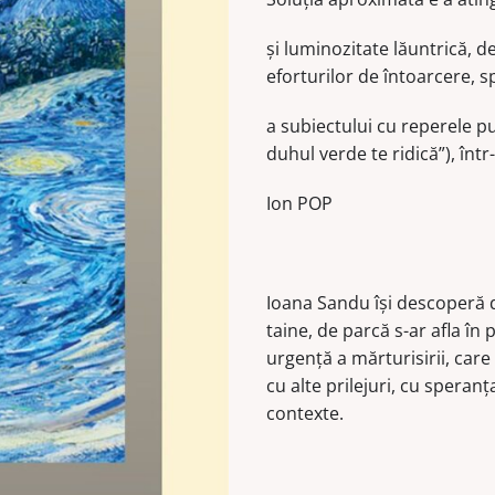
și luminozitate lăuntrică, d
eforturilor de întoarcere, s
a subiectului cu reperele pur
duhul verde te ridică”), într
Ion POP
Ioana Sandu își descoperă d
taine, de parcă s-ar afla în
urgență a mărturisirii, care 
cu alte prilejuri, cu speranț
contexte.