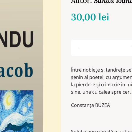
Autor:
Sandu Ioan
30,00
lei
Între noblețe și tandrețe se
senin al poetei, cu argument
la pierdere și o înscrie în m
sine, una cu calea spre cer
Constanța BUZEA
Soluția aproximată e a atin