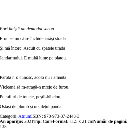
Adaugă în coș
Port liniştit un demodat sacou.
E-un semn că se închide iarăşi strada
Şi mă întorc. Ascult cu spatele tirada
Jandarmului. E multă lume pe platou.
Parola n-o cunosc, acolo nu-i amanta
Vicleană să m-atragă-n mreje de furou,
Pe rafturi de tonete, peştii-bibelou,
Ostaşi de plumb şi ursuleţul panda.
Categorii:
Atrium
ISBN:
978-973-37-2448-3
An apariţie:
2021
Tip:
Carte
Format:
11.5 x 21 cm
Număr de pagini:
138