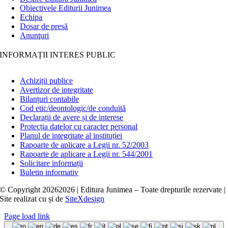
Obiectivele Editurii Junimea
Echipa
Dosar de presă
Anunţuri
INFORMAȚII INTERES PUBLIC
Achiziții publice
Avertizor de integritate
Bilanțuri contabile
Cod etic/deontologic/de conduită
Declarații de avere și de interese
Protecția datelor cu caracter personal
Planul de integritate al instituției
Rapoarte de aplicare a Legii nr. 52/2003
Rapoarte de aplicare a Legii nr. 544/2001
Solicitare informații
Buletin informativ
© Copyright
20262026 | Editura Junimea – Toate drepturile rezervate |
Site realizat cu
și
de
SiteXdesign
Page load link