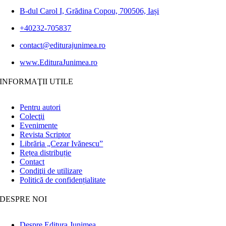
B-dul Carol I, Grădina Copou, 700506, Iași
+40232-705837
contact@editurajunimea.ro
www.EdituraJunimea.ro
INFORMAŢII UTILE
Pentru autori
Colecţii
Evenimente
Revista Scriptor
Librăria „Cezar Ivănescu”
Rețea distribuție
Contact
Condiţii de utilizare
Politică de confidențialitate
DESPRE NOI
Despre Editura Junimea