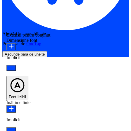
Ajustări la accesibilitate
Extensii pentru conținut
Dimensiune font
Propulsat de
OneTap
Ascunde bara de unelte
Implicit
Font lizibil
Înălțime linie
Implicit