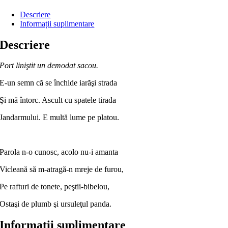
Descriere
Informații suplimentare
Descriere
Port liniştit un demodat sacou.
E-un semn că se închide iarăşi strada
Şi mă întorc. Ascult cu spatele tirada
Jandarmului. E multă lume pe platou.
Parola n-o cunosc, acolo nu-i amanta
Vicleană să m-atragă-n mreje de furou,
Pe rafturi de tonete, peştii-bibelou,
Ostaşi de plumb şi ursuleţul panda.
Informații suplimentare