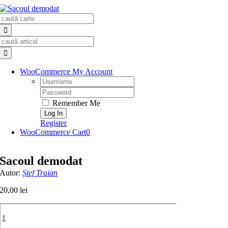
Skip
Search
to
for:
content
Search
for:
WooCommerce My Account
Username:
Password:
Remember Me
Register
WooCommerce Cart
0
Sacoul demodat
Autor:
Ștef Traian
20,00
lei
Cantitate
Sacoul
demodat