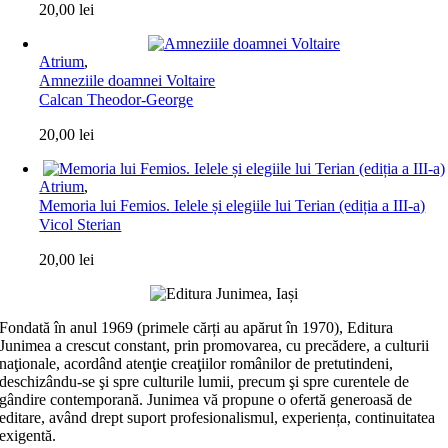
20,00
lei
Atrium
,
Amneziile doamnei Voltaire
Calcan Theodor-George
20,00
lei
Atrium
,
Memoria lui Femios. Ielele și elegiile lui Terian (ediția a III-a)
Vicol Sterian
20,00
lei
Fondată în anul 1969 (primele cărți au apărut în 1970), Editura
Junimea a crescut constant, prin promovarea, cu precădere, a culturii
naţionale, acordând atenţie creaţiilor românilor de pretutindeni,
deschizându-se şi spre culturile lumii, precum şi spre curentele de
gândire contemporană. Junimea vă propune o ofertă generoasă de
editare, având drept suport profesionalismul, experiența, continuitatea
exigentă.