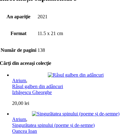
An apariţie
2021
Format
11.5 x 21 cm
Număr de pagini
138
Cărţi din aceeaşi colecţie
Atrium
,
Râsul galben din adâncuri
Izbășescu Gheorghe
20,00
lei
Atrium
,
Singurătatea spinului (poeme și de-semne)
Oancea Ioan