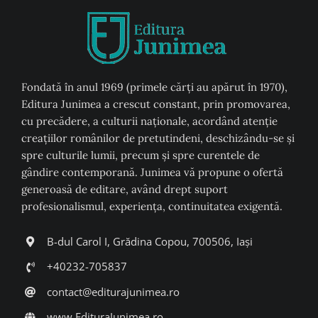
Fondată în anul 1969 (primele cărți au apărut în 1970),
Editura Junimea a crescut constant, prin promovarea,
cu precădere, a culturii naţionale, acordând atenţie
creaţiilor românilor de pretutindeni, deschizându-se şi
spre culturile lumii, precum şi spre curentele de
gândire contemporană. Junimea vă propune o ofertă
generoasă de editare, având drept suport
profesionalismul, experiența, continuitatea exigentă.
B-dul Carol I, Grădina Copou, 700506, Iași
+40232-705837
contact@editurajunimea.ro
www.EdituraJunimea.ro