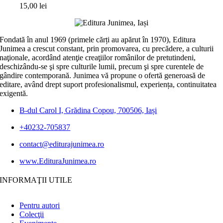
15,00
lei
Fondată în anul 1969 (primele cărți au apărut în 1970), Editura
Junimea a crescut constant, prin promovarea, cu precădere, a culturii
naţionale, acordând atenţie creaţiilor românilor de pretutindeni,
deschizându-se şi spre culturile lumii, precum şi spre curentele de
gândire contemporană. Junimea vă propune o ofertă generoasă de
editare, având drept suport profesionalismul, experiența, continuitatea
exigentă.
B-dul Carol I, Grădina Copou, 700506, Iași
+40232-705837
contact@editurajunimea.ro
www.EdituraJunimea.ro
INFORMAŢII UTILE
Pentru autori
Colecţii