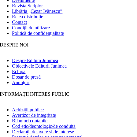
Evenimente
Revista Scriptor
Librăria „Cezar Ivănescu”
Rețea distribuție
Contact
Condiţii de utilizare
Politică de confidențialitate
DESPRE NOI
Despre Editura Junimea
Obiectivele Editurii Junimea
Echipa
Dosar de presă
Anunţuri
INFORMAȚII INTERES PUBLIC
Achiziții publice
Avertizor de integritate
Bilanțuri contabile
Cod etic/deontologic/de conduită
Declarații de avere și de interese