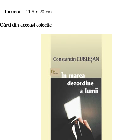
Format
11.5 x 20 cm
Cărţi din aceeaşi colecţie