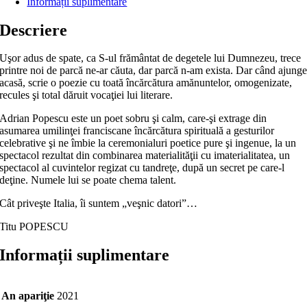
Informații suplimentare
Descriere
Uşor adus de spate, ca S-ul frământat de degetele lui Dumnezeu, trece
printre noi de parcă ne-ar căuta, dar parcă n-am exista. Dar când ajung
acasă, scrie o poezie cu toată încărcătura amănuntelor, omogenizate,
recules şi total dăruit vocaţiei lui literare.
Adrian Popescu este un poet sobru şi calm, care-şi extrage din
asumarea umilinţei franciscane încărcătura spirituală a gesturilor
celebrative şi ne îmbie la ceremonialuri poetice pure şi ingenue, la un
spectacol rezultat din combinarea materialităţii cu imaterialitatea, un
spectacol al cuvintelor regizat cu tandreţe, după un secret pe care-l
deţine. Numele lui se poate chema talent.
Cât priveşte Italia, îi suntem „veşnic datori”…
Titu POPESCU
Informații suplimentare
An apariţie
2021