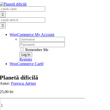
Skip
Search
to
for:
content
Search
for:
WooCommerce My Account
Username:
Password:
Remember Me
Register
WooCommerce Cart
0
Planetă dificilă
Autor:
Popescu Adrian
25,00
lei
Cantitate
Planetă
dificilă