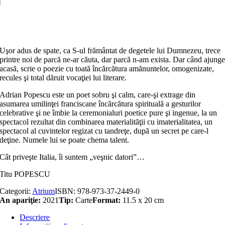
Adaugă în coș
Uşor adus de spate, ca S-ul frământat de degetele lui Dumnezeu, trece
printre noi de parcă ne-ar căuta, dar parcă n-am exista. Dar când ajung
acasă, scrie o poezie cu toată încărcătura amănuntelor, omogenizate,
recules şi total dăruit vocaţiei lui literare.
Adrian Popescu este un poet sobru şi calm, care-şi extrage din
asumarea umilinţei franciscane încărcătura spirituală a gesturilor
celebrative şi ne îmbie la ceremonialuri poetice pure şi ingenue, la un
spectacol rezultat din combinarea materialităţii cu imaterialitatea, un
spectacol al cuvintelor regizat cu tandreţe, după un secret pe care-l
deţine. Numele lui se poate chema talent.
Cât priveşte Italia, îi suntem „veşnic datori”…
Titu POPESCU
Categorii:
Atrium
ISBN:
978-973-37-2449-0
An apariţie:
2021
Tip:
Carte
Format:
11.5 x 20 cm
Descriere