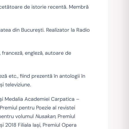
cetătoare de istorie recentă. Membră
itatea din Bucureşti. Realizator la Radio
 franceză, engleză, autoare de
ză etc., fiind prezentă în antologii în
i televiziune.
a şi Medalia Academiei Carpatica –
Premiul pentru Poezie al revistei
i pentru volumul
Nusakan
, Premiul
i 2018 Filiala Iaşi, Premiul Opera