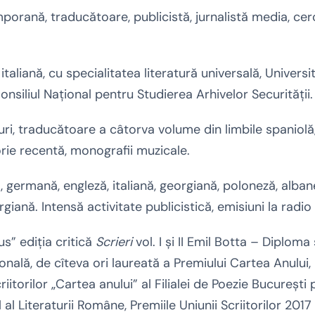
ană, traducătoare, publicistă, jurnalistă media, cer
i italiană, cu specialitatea literatură universală, Univers
onsiliul Naţional pentru Studierea Arhivelor Securităţii.
i, traducătoare a câtorva volume din limbile spaniolă,
torie recentă, monografii muzicale.
, germană, engleză, italiană, georgiană, poloneză, albane
iană. Intensă activitate publicistică, emisiuni la radio ş
us” ediţia critică
Scrieri
vol. I şi II Emil Botta – Diplom
nală, de cîteva ori laureată a Premiului Cartea Anului, 
criitorilor „Cartea anului” al Filialei de Poezie Bucureşt
l Literaturii Române, Premiile Uniunii Scriitorilor 2017 ş