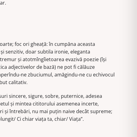
ar.
, moarte; foc ori gheaţă: în cumpăna aceasta
şi senzitiv, doar subtila ironie, eleganta
remur şi atotmîngîietoarea evazivă poezie (îşi
ca adjectivelor de bază) ne pot fi călăuze
perîndu-ne zbuciumul, amăgindu-ne cu echivocul
ut calitativ.
suri sincere, sigure, sobre, puternice, adesea
etul şi mintea cititorului asemenea incerte,
i şi întrebări, nu mai puţin naive decât supreme;
lungit/ Ci chiar viaţa ta, chiar/ Viaţa”.