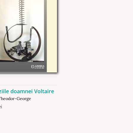
iile doamnei Voltaire
Theodor-George
ei