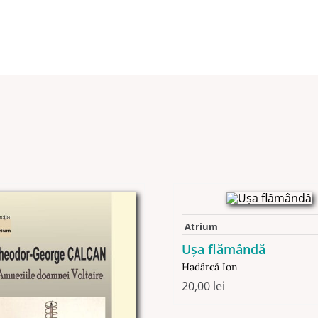
Atrium
Uşa flămândă
Hadârcă Ion
20,00
lei