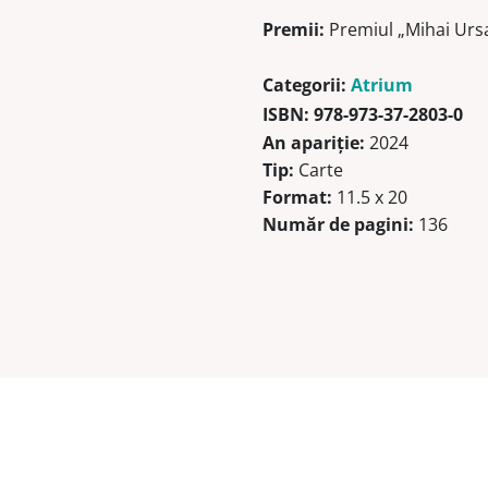
Premii:
Premiul „Mihai Ursac
Categorii:
Atrium
ISBN:
978-973-37-2803-0
An apariție:
2024
Tip:
Carte
Format:
11.5 x 20
Număr de pagini:
136