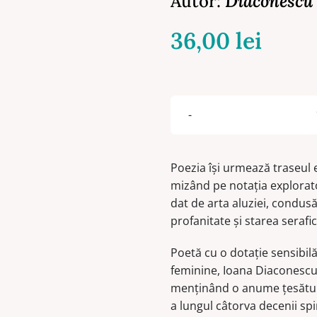
Autor:
Diaconescu
36,00
lei
Poezia îşi urmează traseul 
mizând pe notaţia explorator
dat de arta aluziei, condus
profanitate şi starea serafic
Poetă cu o dotaţie sensibilă 
feminine, Ioana Diaconescu
menţinând o anume ţesătură
a lungul câtorva decenii spir