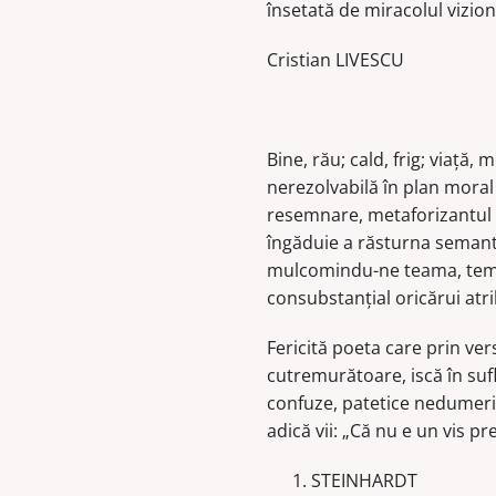
însetată de miracolul vizion
Cristian LIVESCU
Bine, rău; cald, frig; viaţă
nerezolvabilă în plan moral 
resemnare, metaforizantul t
îngăduie a răsturna semanti
mulcomindu-ne teama, tem
consubstanţial oricărui atrib
Fericită poeta care prin ver
cutremurătoare, iscă în sufl
confuze, patetice nedumerir
adică vii: „Că nu e un vis pre
STEINHARDT