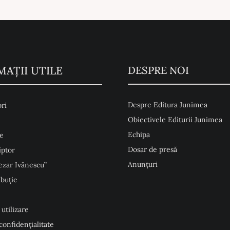
MAŢII UTILE
DESPRE NOI
Despre Editura Junimea
ri
Obiectivele Editurii Junimea
Echipa
e
Dosar de presă
iptor
Anunţuri
ezar Ivănescu”
ibuție
 utilizare
 confidențialitate