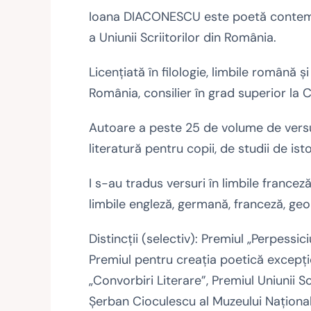
Ioana DIACONESCU este poetă contempor
a Uniunii Scriitorilor din România.
Licenţiată în filologie, limbile română ş
România, consilier în grad superior la C
Autoare a peste 25 de volume de versur
literatură pentru copii, de studii de is
I s-au tradus versuri în limbile franceză
limbile engleză, germană, franceză, georg
Distincţii (selectiv): Premiul „Perpessici
Premiul pentru creaţia poetică excepţio
„Convorbiri Literare”, Premiul Uniunii S
Şerban Cioculescu al Muzeului Naţional a