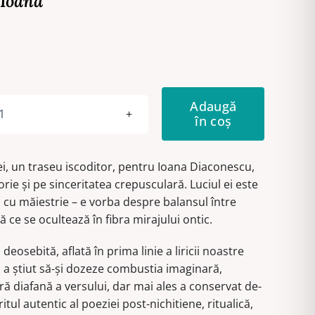
 Ioana
Adaugă
în coș
Cantitate
Serafim
la
ei, un traseu iscoditor, pentru Ioana Diaconescu,
vedere
ie şi pe sinceritatea crepusculară. Luciul ei este
ă cu măiestrie – e vorba despre balansul între
ă ce se ocultează în fibra mirajului ontic.
deosebită, aflată în prima linie a liricii noastre
 a ştiut să-şi dozeze combustia imaginară,
 diafană a versului, dar mai ales a conservat de-
itul autentic al poeziei post-nichitiene, ritualică,