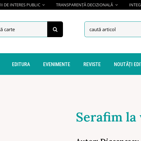
I DE INTERES PUBLIC
TRANSPARENȚĂ DECIZIONALĂ
INTEG
h
Search
for:
EDITURA
EVENIMENTE
REVISTE
NOUTĂȚI ED
Serafim la