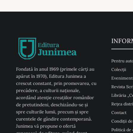
INFOR
Pentru auto
Fondată în anul 1969 (primele cărți au
Colecţii
apărut în 1970), Editura Junimea a
Eveniment
crescut constant, prin promovarea, cu
Revista Scr
precădere, a culturii naţionale,
Librăria „C
acordând atenţie creaţiilor românilor
Rețea distr
de pretutindeni, deschizându-se şi
spre culturile lumii, precum şi spre
Contact
curentele de gândire contemporană.
Condiţii de
Junimea vă propune o ofertă
Politică de