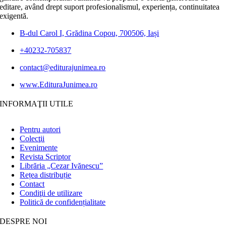
editare, având drept suport profesionalismul, experiența, continuitatea
exigentă.
B-dul Carol I, Grădina Copou, 700506, Iași
+40232-705837
contact@editurajunimea.ro
www.EdituraJunimea.ro
INFORMAŢII UTILE
Pentru autori
Colecţii
Evenimente
Revista Scriptor
Librăria „Cezar Ivănescu”
Rețea distribuție
Contact
Condiţii de utilizare
Politică de confidențialitate
DESPRE NOI