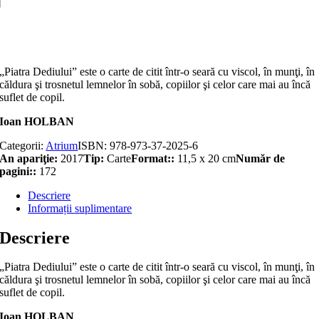
(poem)
Adaugă în coș
„Piatra Dediului” este o carte de citit într-o seară cu viscol, în munţi, în
căldura şi trosnetul lemne­lor în sobă, copiilor şi celor care mai au încă
suflet de copil.
Ioan HOLBAN
Categorii:
Atrium
ISBN:
978-973-37-2025-6
An apariţie:
2017
Tip:
Carte
Format::
11,5 x 20 cm
Număr de
pagini::
172
Descriere
Informații suplimentare
Descriere
„Piatra Dediului” este o carte de citit într-o seară cu viscol, în munţi, în
căldura şi trosnetul lemne­lor în sobă, copiilor şi celor care mai au încă
suflet de copil.
Ioan HOLBAN