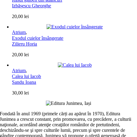
Izbășescu Gheorghe
20,00
lei
Atrium
,
Exodul cuielor însângerate
Zilieru Horia
20,00
lei
Atrium
,
Calea lui Iacob
Sandu Ioana
30,00
lei
Fondată în anul 1969 (primele cărți au apărut în 1970), Editura
Junimea a crescut constant, prin promovarea, cu precădere, a culturii
naţionale, acordând atenţie creaţiilor românilor de pretutindeni,
deschizându-se şi spre culturile lumii, precum şi spre curentele de
gândire contemporană. Junimea vă propune o ofertă generoasă de