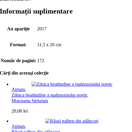
Informații suplimentare
An apariţie
2017
Format:
11,5 x 20 cm
Număr de pagini:
172
Cărţi din aceeaşi colecţie
Atrium
,
Zilnica beatitudine a malpraxisului poetic
Moroşanu Stelorian
20,00
lei
Atrium
,
Râsul galben din adâncuri