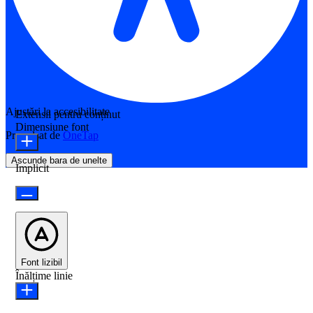
Ajustări la accesibilitate
Extensii pentru conținut
Dimensiune font
Propulsat de
OneTap
Ascunde bara de unelte
Implicit
Font lizibil
Înălțime linie