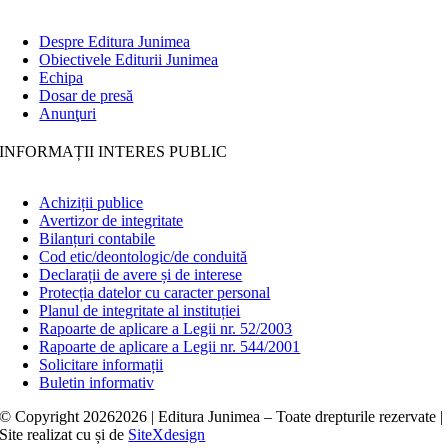
Despre Editura Junimea
Obiectivele Editurii Junimea
Echipa
Dosar de presă
Anunţuri
INFORMAȚII INTERES PUBLIC
Achiziții publice
Avertizor de integritate
Bilanțuri contabile
Cod etic/deontologic/de conduită
Declarații de avere și de interese
Protecția datelor cu caracter personal
Planul de integritate al instituției
Rapoarte de aplicare a Legii nr. 52/2003
Rapoarte de aplicare a Legii nr. 544/2001
Solicitare informații
Buletin informativ
© Copyright
20262026 | Editura Junimea – Toate drepturile rezervate |
Site realizat cu
și
de
SiteXdesign