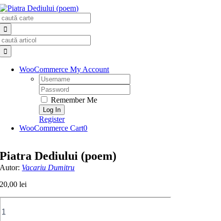
Skip
Search
to
for:
content
Search
for:
WooCommerce My Account
Username:
Password:
Remember Me
Register
WooCommerce Cart
0
Piatra Dediului (poem)
Autor:
Vacariu Dumitru
20,00
lei
Cantitate
Piatra
Dediului