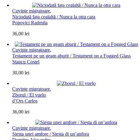
Cuvinte migratoare
,
Niciodată fața cealaltă / Nunca la otra cara
Popovici Radmila
36,00
lei
Cuvinte migratoare
,
Testament pe un geam aburit / Testament on a Fogged Glass
Stancu Costel
30,00
lei
Cuvinte migratoare
,
Zborul / El vuelo
d’Ors Carlos
36,00
lei
Cuvinte migratoare
,
Siesta unei amfore / Siesta di un’anfora
Dumitru Alexandru