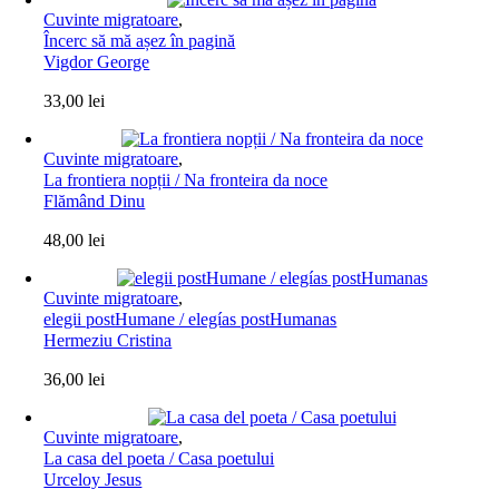
Cuvinte migratoare
,
Încerc să mă așez în pagină
Vigdor George
33,00
lei
Cuvinte migratoare
,
La frontiera nopții / Na fronteira da noce
Flămând Dinu
48,00
lei
Cuvinte migratoare
,
elegii postHumane / elegías postHumanas
Hermeziu Cristina
36,00
lei
Cuvinte migratoare
,
La casa del poeta / Casa poetului
Urceloy Jesus