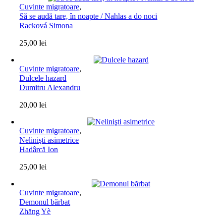
Cuvinte migratoare
,
Să se audă tare, în noapte / Nahlas a do noci
Racková Simona
25,00
lei
Cuvinte migratoare
,
Dulcele hazard
Dumitru Alexandru
20,00
lei
Cuvinte migratoare
,
Nelinişti asimetrice
Hadârcă Ion
25,00
lei
Cuvinte migratoare
,
Demonul bărbat
Zhāng Yè