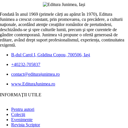
Fondată în anul 1969 (primele cărți au apărut în 1970), Editura
Junimea a crescut constant, prin promovarea, cu precădere, a culturii
naţionale, acordând atenţie creaţiilor românilor de pretutindeni,
deschizându-se şi spre culturile lumii, precum şi spre curentele de
gândire contemporană. Junimea vă propune o ofertă generoasă de
editare, având drept suport profesionalismul, experiența, continuitatea
exigentă.
B-dul Carol I, Grădina Copou, 700506, Iași
+40232-705837
contact@editurajunimea.ro
www.EdituraJunimea.ro
INFORMAŢII UTILE
Pentru autori
Colecţii
Evenimente
Revista Scriptor