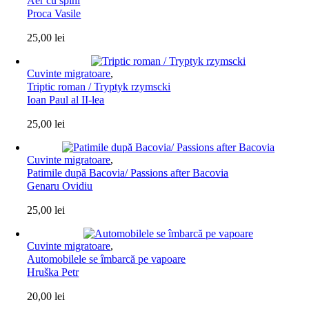
Aer cu spini
Proca Vasile
25,00
lei
Cuvinte migratoare
,
Triptic roman / Tryptyk rzymscki
Ioan Paul al II-lea
25,00
lei
Cuvinte migratoare
,
Patimile după Bacovia/ Passions after Bacovia
Genaru Ovidiu
25,00
lei
Cuvinte migratoare
,
Automobilele se îmbarcă pe vapoare
Hruška Petr
20,00
lei