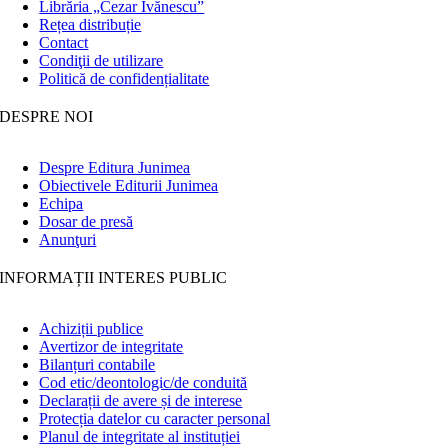
Librăria „Cezar Ivănescu”
Rețea distribuție
Contact
Condiţii de utilizare
Politică de confidențialitate
DESPRE NOI
Despre Editura Junimea
Obiectivele Editurii Junimea
Echipa
Dosar de presă
Anunţuri
INFORMAȚII INTERES PUBLIC
Achiziții publice
Avertizor de integritate
Bilanțuri contabile
Cod etic/deontologic/de conduită
Declarații de avere și de interese
Protecția datelor cu caracter personal
Planul de integritate al instituției