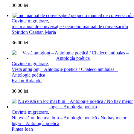
36,00
lei
Cuvinte migratoare
,
mic manual de conversație / pequeño manual de conversación
Spiridon Cassian Maria
36,00
lei
Cuvinte migratoare
,
Vestă antiglonț – Antologie poetică / Chaleco antibalas –
Antología poética
Kattan Rolando
36,00
lei
Cuvinte migratoare
,
Nu există un loc mai bun – Antologie poetică / No hay mejor
lugar – Antología poética
Pintea Ioan