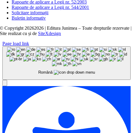
Rapoarte de aplicare a Legii nr. 52/2003
Rapoarte de aplicare a Legii nr. 544/2001
Solicitare informații
Buletin informativ
© Copyright
20262026 | Editura Junimea – Toate drepturile rezervate |
Site realizat cu
și
de
SiteXdesign
Page load link
Română