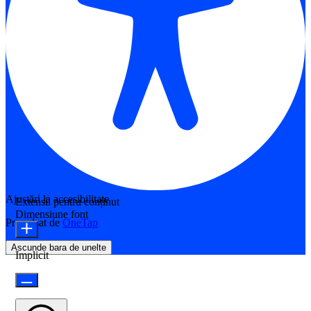
Ajustări la accesibilitate
Extensii pentru conținut
Dimensiune font
Propulsat de
OneTap
Ascunde bara de unelte
Implicit