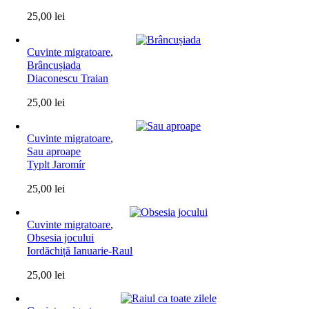
25,00
lei
Cuvinte migratoare
,
Brâncușiada
Diaconescu Traian
25,00
lei
Cuvinte migratoare
,
Sau aproape
Typlt Jaromír
25,00
lei
Cuvinte migratoare
,
Obsesia jocului
Iordăchiță Ianuarie-Raul
25,00
lei