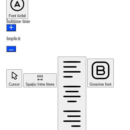
Font lizibil
Înălțime linie
Implicit
Cursor
Spațiu între litere
Grosime font