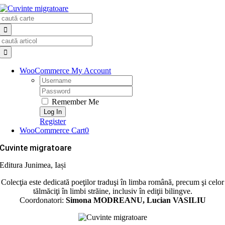
Skip
Search
to
for:
content
Search
for:
WooCommerce My Account
Username:
Password:
Remember Me
Register
WooCommerce Cart
0
Cuvinte migratoare
Editura Junimea, Iași
Colecţia este dedicată poeţilor traduşi în limba română, precum şi celor
tălmăciţi în limbi străine, inclusiv în ediţii bilingve.
Coordonatori:
Simona MODREANU, Lucian VASILIU