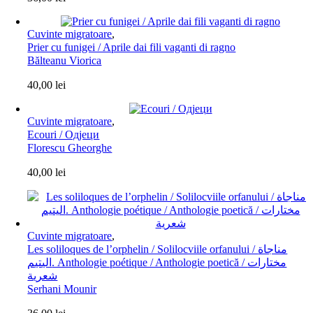
Cuvinte migratoare
,
Prier cu funigei / Aprile dai fili vaganti di ragno
Bălteanu Viorica
40,00
lei
Cuvinte migratoare
,
Ecouri / Одјеци
Florescu Gheorghe
40,00
lei
Cuvinte migratoare
,
Les soliloques de l’orphelin / Solilocviile orfanului / مناجاة
اليتيم. Anthologie poétique / Anthologie poetică / مختارات
شعرية
Serhani Mounir