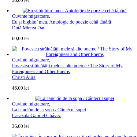
36,00
lei
Cuvinte migratoare
,
Eu și bigbitu’ meu. Antologie de poezie cehă tânără
Duță Mircea Dan
60,00
lei
Cuvinte migratoare
,
Povestea străinătății mele și alte poeme / The Story of My
Foreignness and Other Poems
Christi Aura
46,00
lei
Cuvinte migratoare
,
La canción de la sopa / Cântecul supei
Casazola Gabriel Chávez
36,00
lei