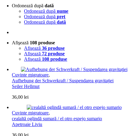
Ordonează după
dată
Ordonează după
nume
Ordonează după
preţ
Ordonează după
dată
Afişează
108 produse
Afişează
36 produse
Afişează
72 produse
Afişează
108 produse
Cuvinte migratoare
,
Aufhebung der Schwerkraft / Suspendarea gravitației
Seiler Hellmut
36,00
lei
Cuvinte migratoare
,
cealaltă oglindă sumară / el otro espejo sumario
Apetroaie Liviu
36,00
lei