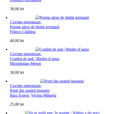
30,00
lei
Cuvinte migratoare
,
Poeme alese de limbă germană
Frâncu Cătălina
40,00
lei
Cuvinte migratoare
,
Copilul de apă / Bimbo d’aqua
Maximinian Menuţ
30,00
lei
Cuvinte migratoare
,
Poeţi din spaţiul hispanic
Barz Eugen
,
Vechiu Mihaela
25,00
lei